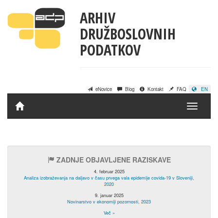
ARHIV
DRUŽBOSLOVNIH
PODATKOV
eNovice
Blog
Kontakt
FAQ
EN
Domov
ZADNJE OBJAVLJENE RAZISKAVE
4. februar 2025
Analiza izobraževanja na daljavo v času prvega vala epidemije covida-19 v Sloveniji,
2020
9. januar 2025
Novinarstvo v ekonomiji pozornosti, 2023
Več »