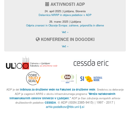
AKTIVNOSTI ADP
24. april 2025 | Ljubljana, Slovenia
Delavnica NRRP in objava podatkov v ADP
26. marec 2025 | Ljubljana
Odprta znanost in Obzorje Evropa: zahteve, priporočila in dileme
Več »
KONFERENCE IN DOGODKI
Več »
ADP je del
Inštituta za družbene vede na Fakulteti za družbene vede
. Sredstva za delovanje
ADP je zagotovil ARRS v okviru infrastrukturnega programa
"Mreža raziskovalnih
infrastrukturnih centrov Univerze v Ljubljani."
ADP je član združenja evropskih arhivov
© ADP (ISSN 2385-9415) | 1997 - 2017 |
družboslovnih podatkov
CESSDA
.
arhiv.podatkov@fdv.uni-lj.si