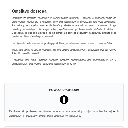
Omejitve dostopa
Omejeno za potrebe naročnika in raziskovalne skupine. Uporaba je mogoča samo ob
predhodnem dogovoru z glavnim avtorjem raziskave in predložitvi pisnega dovoljenja.
Avtorske pravice pridržane. Arhiv izroča podatke uporabnikom samo za namen, ki ga
posebej opredelijo, ob zagotovitvi spoštovanja profesionalnih etičnih kodeksov.
Uporabnik se posebej zaveže, da bo skrbel za tajnost podatkov in opravljal analize brez
poskusov identifikacije posameznika.
Pri objavah, ki bi sledile na podlagi podatkov, je potrebno polno citirati avtorja in Arhiv.
Vsak uporabnik je dolžan opozoriti na morebitne pomanjkljivosti gradiva in poslati Arhivu
2 kopiji nastalih besedil.
Uporabnik naj pred uporabo pozorno prebere spremljajočo dokumentacijo in se v
primeru nejasnosti obrne na avtorje raziskave ali Arhiv.
POGOJI UPORABE:
Za dostop do podatkov se obrnite na avtorja raziskave ali pristojno organizacijo, saj Arhiv
družboslovnih podatkov ne distribuira podatkov te raziskave.