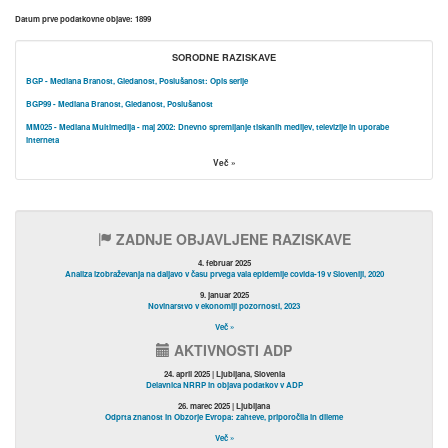
Datum prve podatkovne objave:
1899
SORODNE RAZISKAVE
BGP - Mediana Branost, Gledanost, Poslušanost: Opis serije
BGP99 - Mediana Branost, Gledanost, Poslušanost
MM025 - Mediana Multimedija - maj 2002: Dnevno spremljanje tiskanih medijev, televizije in uporabe
interneta
Več »
ZADNJE OBJAVLJENE RAZISKAVE
4. februar 2025
Analiza izobraževanja na daljavo v času prvega vala epidemije covida-19 v Sloveniji, 2020
9. januar 2025
Novinarstvo v ekonomiji pozornosti, 2023
Več »
AKTIVNOSTI ADP
24. april 2025 | Ljubljana, Slovenia
Delavnica NRRP in objava podatkov v ADP
26. marec 2025 | Ljubljana
Odprta znanost in Obzorje Evropa: zahteve, priporočila in dileme
Več »