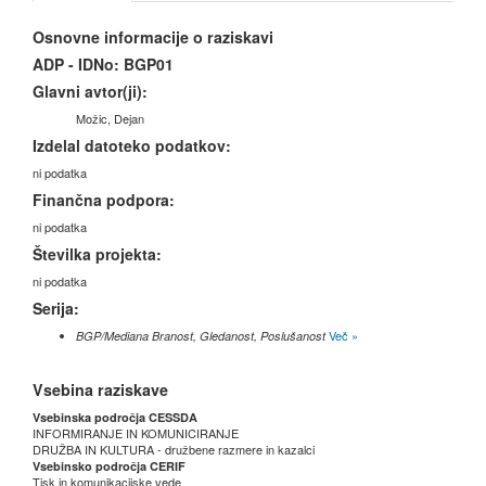
Osnovne informacije o raziskavi
ADP - IDNo:
BGP01
Glavni avtor(ji):
Možic, Dejan
Izdelal datoteko podatkov:
ni podatka
Finančna podpora:
ni podatka
Številka projekta:
ni podatka
Serija:
Več »
BGP/Mediana Branost, Gledanost, Poslušanost
Vsebina raziskave
Vsebinska področja CESSDA
INFORMIRANJE IN KOMUNICIRANJE
DRUŽBA IN KULTURA - družbene razmere in kazalci
Vsebinsko področja CERIF
Tisk in komunikacijske vede