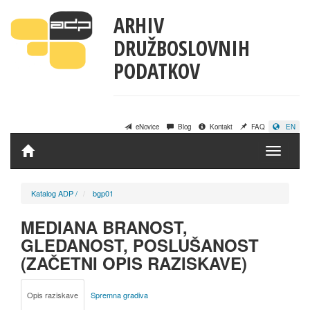
ARHIV
DRUŽBOSLOVNIH
PODATKOV
eNovice
Blog
Kontakt
FAQ
EN
Domov
Katalog ADP
/
bgp01
MEDIANA BRANOST,
GLEDANOST, POSLUŠANOST
(ZAČETNI OPIS RAZISKAVE)
Opis raziskave
Spremna gradiva