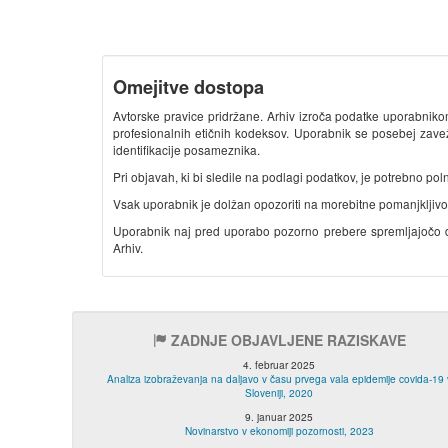
Omejitve dostopa
Avtorske pravice pridržane. Arhiv izroča podatke uporabnik
profesionalnih etičnih kodeksov. Uporabnik se posebej zavež
identifikacije posameznika.
Pri objavah, ki bi sledile na podlagi podatkov, je potrebno polno 
Vsak uporabnik je dolžan opozoriti na morebitne pomanjkljivosti
Uporabnik naj pred uporabo pozorno prebere spremljajočo do
Arhiv.
ZADNJE OBJAVLJENE RAZISKAVE
4. februar 2025
Analiza izobraževanja na daljavo v času prvega vala epidemije covida-19 
Sloveniji, 2020
9. januar 2025
Novinarstvo v ekonomiji pozornosti, 2023