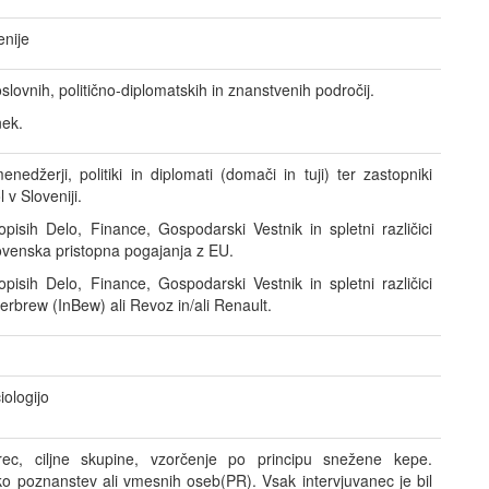
enije
lovnih, politično-diplomatskih in znanstvenih področij.
ek.
edžerji, politiki in diplomati (domači in tuji) ter zastopniki
 v Sloveniji.
isih Delo, Finance, Gospodarski Vestnik in spletni različici
ovenska pristopna pogajanja z EU.
isih Delo, Finance, Gospodarski Vestnik in spletni različici
erbrew (InBew) ali Revoz in/ali Renault.
iologijo
ec, ciljne skupine, vzorčenje po principu snežene kepe.
ko poznanstev ali vmesnih oseb(PR). Vsak intervjuvanec je bil