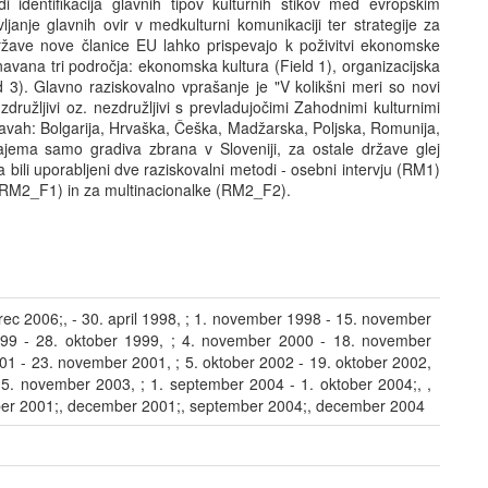
 identifikacija glavnih tipov kulturnih stikov med evropskim
anje glavnih ovir v medkulturni komunikaciji ter strategije za
države nove članice EU lahko prispevajo k poživitvi ekonomske
avana tri področja: ekonomska kultura (Field 1), organizacijska
 3). Glavno raziskovalno vprašanje je "V kolikšni meri so novi
 združljivi oz. nezdružljivi s prevladujočimi Zahodnimi kulturnimi
žavah: Bolgarija, Hrvaška, Češka, Madžarska, Poljska, Romunija,
zajema samo gradiva zbrana v Sloveniji, za ostale države glej
ta bili uporabljeni dve raziskovalni metodi - osebni intervju (RM1)
U (RM2_F1) in za multinacionalke (RM2_F2).
ec 2006;, - 30. april 1998, ; 1. november 1998 - 15. november
999 - 28. oktober 1999, ; 4. november 2000 - 18. november
01 - 23. november 2001, ; 5. oktober 2002 - 19. oktober 2002,
5. november 2003, ; 1. september 2004 - 1. oktober 2004;, ,
ber 2001;, december 2001;, september 2004;, december 2004