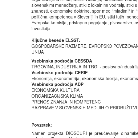
slovenskimi menedžerji, stiki z lokalnimi voditelji, stiki
znanosti, ekonomske doktrine, spor med "mladimi" in "
politična kompetenca v Sloveniji in EU, stiki tujih men
Evropska komisija, pristopna pogajanja, pivovarstvo, av
investicije
Ključne besede ELSST:
GOSPODARSKE RAZMERE, EVROPSKO POVEZOVAN
UNIJA
Vsebinska področja CESSDA
TRGOVINA, INDUSTRIJA IN TRGI - poslovno/industrijsko
Vsebinsko področja CERIF
Ekonomija, ekonometrija, ekonomska teorija, ekonomsk
Vsebinska področja ADP
EKONOMSKA KULTURA
ORGANIZACIJSKA KLIMA
PRENOS ZNANJA IN KOMPETENC
RAZPRAVE V SLOVENSKIH MEDIJIH O PRIDRUŽITVI
Povzetek:
Namen projekta DIOSCURI je preučevanje dinamike