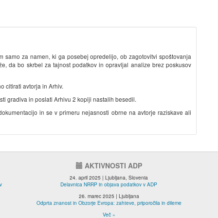
om samo za namen, ki ga posebej opredelijo, ob zagotovitvi spoštovanja
e, da bo skrbel za tajnost podatkov in opravljal analize brez poskusov
citirati avtorja in Arhiv.
 gradiva in poslati Arhivu 2 kopiji nastalih besedil.
kumentacijo in se v primeru nejasnosti obrne na avtorje raziskave ali
AKTIVNOSTI ADP
24. april 2025 | Ljubljana, Slovenia
v
Delavnica NRRP in objava podatkov v ADP
26. marec 2025 | Ljubljana
Odprta znanost in Obzorje Evropa: zahteve, priporočila in dileme
Več »