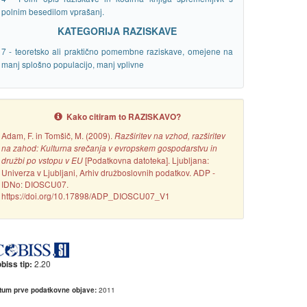
polnim besedilom vprašanj.
KATEGORIJA RAZISKAVE
7 - teoretsko ali praktično pomembne raziskave, omejene na
manj splošno populacijo, manj vplivne
Kako citiram to RAZISKAVO?
Adam, F. in Tomšič, M. (2009).
Razširitev na vzhod, razširitev
na zahod: Kulturna srečanja v evropskem gospodarstvu in
[Podatkovna datoteka]. Ljubljana:
družbi po vstopu v EU
Univerza v Ljubljani, Arhiv družboslovnih podatkov. ADP -
IDNo: DIOSCU07.
https://doi.org/10.17898/ADP_DIOSCU07_V1
2.20
biss tip:
2011
tum prve podatkovne objave: