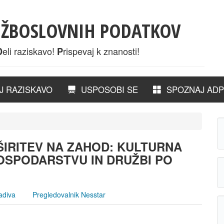
UŽBOSLOVNIH PODATKOV
eli raziskavo!
rispevaj k znanosti!
D
P
 RAZISKAVO
USPOSOBI SE
SPOZNAJ ADP
ŠIRITEV NA ZAHOD: KULTURNA
SPODARSTVU IN DRUŽBI PO
adiva
Pregledovalnik Nesstar