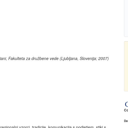
ljani, Fakulteta za družbene vede (Ljubljana, Slovenija; 2007)
Co
Da
regionalni vzorci, tradicije, komunikacija s podjetjem, stiki s