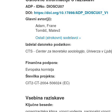
ADP - IDNo:
DIOSCU07
DOI:
https://doi.org/10.17898/ADP_DIOSCU07_V1
Glavni avtor(ji):
Adam, Frane
Tomšič, Matevž
Ostali (strokovni) sodelavci »
Izdelal datoteko podatkov:
CTS -
Center za teoretsko sociologijo, Univerza v Ljub
Finančna podpora:
Evropska komisija
Številka projekta:
CIT2-CT-2004-506024 (EC)
Vsebina raziskave
Ključne besede:
organizacijska klima, vzorci vodenja, nacionalni vzorci, 