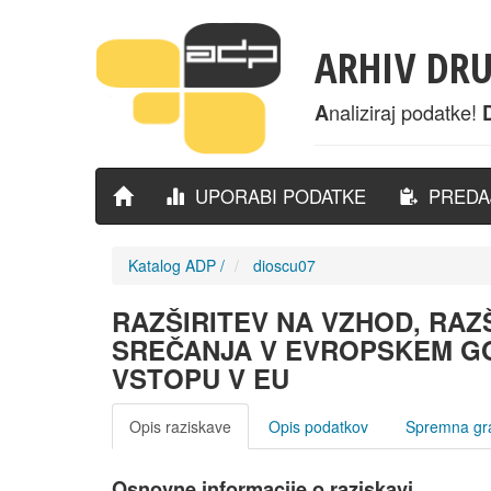
ARHIV DR
naliziraj podatke!
A
UPORABI PODATKE
PREDAJ
Katalog ADP
/
dioscu07
RAZŠIRITEV NA VZHOD, RAZ
SREČANJA V EVROPSKEM GO
VSTOPU V EU
Opis raziskave
Opis podatkov
Spremna gr
Osnovne informacije o raziskavi