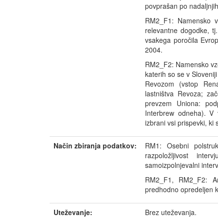
povprašan po nadaljnji
RM2_F1: Namensko vzo
relevantne dogodke, tj
vsakega poročila Evrop
2004.
RM2_F2: Namensko vzor
katerih so se v Slovenij
Revozom (vstop Renau
lastništva Revoza; za
prevzem Uniona: podp
Interbrew odneha). V 
izbrani vsi prispevki, ki
Način zbiranja podatkov:
RM1: Osebni polstrukt
razpoložljivost inte
samoizpolnjevalni interv
RM2_F1, RM2_F2: Ana
predhodno opredeljen kod
Uteževanje:
Brez uteževanja.