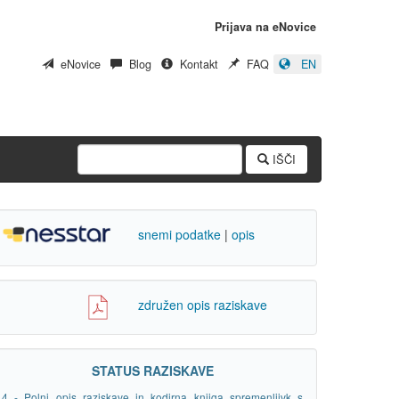
Prijava na eNovice
eNovice
Blog
Kontakt
FAQ
EN
IŠČI
snemi podatke
|
opis
združen opis raziskave
STATUS RAZISKAVE
4 - Polni opis raziskave in kodirna knjiga spremenljivk s