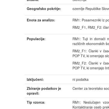
Geografsko pokritje:
ozemlje Republike Slov
Enota za analizo:
RM1: Posamezniki iz pos
RM2_F1, RM2_F2: član
Populacija:
RM1: Tuji in domači men
različnih ekonomskih šol
RM2_F1: Članki v časop
POP TV, ki omenjajo sl
RM2_F2: Članki v časop
POP TV, ki omenjajo Int
Izključeni:
ni podatka
Zbiranje podatkov je
Center za teoretsko soc
opravil:
Tip vzorca:
RM1: Neslučajen vzor
Kontaktiranje oseb pre