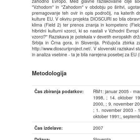
zahodno Evropo. Med glavne raziskovalne cilje sodi
"Vzhodom" in "Zahodom" v obdobju po širitvi, ugotavlj
premagovanje teh ovir in opis področij, na katerih 
kulture EU. V okviru projekta DIOSCURI so bila obravn
klima (Field 2) ter prenos znanja in kompetenc (Field
hibridni kulturni vzorci, ki so nastali v Vzhodni Evropi
vzorci?" Raziskava je potekala v devetih evropskih dr
Srbija in Črna gora, in Slovenija. Pričujoča zbirka 
http://www.dioscuriproject.net/. V slovenski raziskavi s
in analiza vsebine - ta je bila narejena posebej za E
Metodologija
Čas zbiranja podatkov:
RM1: januar 2005 - mar
1998, ; 14. oktober 1
2000, ; 9. november 20
; 1. november 2003 - 1
oktober 1991;, septem
Čas izdelave:
2007
Država:
Slovenija