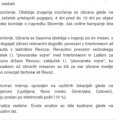
h osebah.
rčenje. Obdobja izvajanja vzorčenja so izbrana glede na
. začetek pristopnih pogajanj, 4 dni pred do 10 dni po objavi
ske komisije o napredku Slovenije, čas volilne kampanje leta
čenje. Izbrana so časovna obdobja v trajanju po en mesec, v
i dogajali izbrani relevantni dogodki, povezani z Interbrewom ali
lta v lastništvo Revoza; Renaultov prevzem večinskega
četek t.i. "pivovarske vojne" med Interbrewom in Laškim za
ora države Revozu; zaključek t.i. "pivovarske vojne", ko
vsakem od izbranih mesecev so bili za vse izbrane medije
 so omenjali Iterbrew ali Revoz.
uriran intervju opravljen na različnih lokacijah glede na
rvjujancev (Ljubljana, Novo mesto, Gorenjska, Celovec),
ju poslan po elektronski pošti (10 %).
liza vsebine. Enote analize so bile kodirane glede na
irni list.