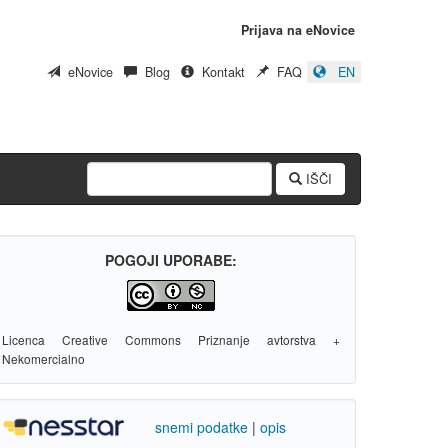
Prijava na eNovice
eNovice
Blog
Kontakt
FAQ
EN
IŠČI
POGOJI UPORABE:
Licenca Creative Commons Priznanje avtorstva +
Nekomercialno
snemi podatke
|
opis