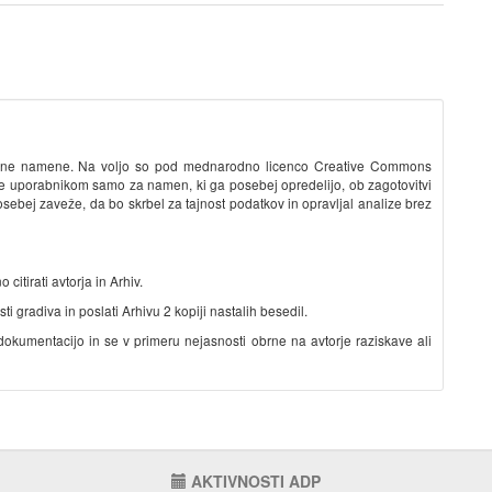
ovalne namene. Na voljo so pod mednarodno licenco Creative Commons
ke uporabnikom samo za namen, ki ga posebej opredelijo, ob zagotovitvi
sebej zaveže, da bo skrbel za tajnost podatkov in opravljal analize brez
citirati avtorja in Arhiv.
 gradiva in poslati Arhivu 2 kopiji nastalih besedil.
kumentacijo in se v primeru nejasnosti obrne na avtorje raziskave ali
AKTIVNOSTI ADP