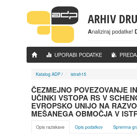
ARHIV DR
naliziraj podatke!
A
UPORABI PODATKE
PREDAJ
Katalog ADP
/
istrah15
ČEZMEJNO POVEZOVANJE IN 
UČINKI VSTOPA RS V SCHEN
EVROPSKO UNIJO NA RAZVO
MEŠANEGA OBMOČJA V ISTRI
Opis raziskave
Opis podatkov
Spremna gr