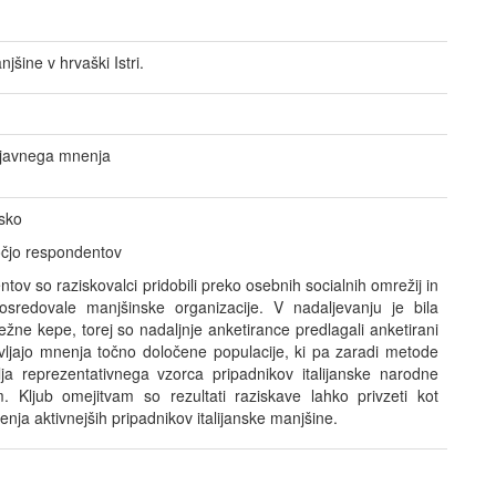
njšine v hrvaški Istri.
 javnega mnenja
sko
očjo respondentov
tov so raziskovalci pridobili preko osebnih socialnih omrežij in
posredovale manjšinske organizacije. V nadaljevanju je bila
ne kepe, torej so nadaljnje anketirance predlagali anketirani
avljajo mnenja točno določene populacije, ki pa zaradi metode
ja reprezentativnega vzorca pripadnikov italijanske narodne
 Kljub omejitvam so rezultati raziskave lahko privzeti kot
ja aktivnejših pripadnikov italijanske manjšine.