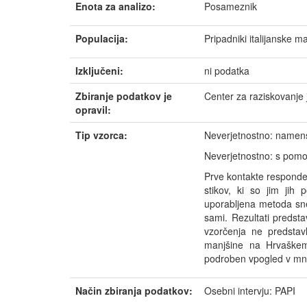
Enota za analizo:
Posameznik
Populacija:
Pripadniki italijanske ma
Izključeni:
ni podatka
Zbiranje podatkov je
Center za raziskovanje
opravil:
Tip vzorca:
Neverjetnostno: namen
Neverjetnostno: s pom
Prve kontakte responden
stikov, ki so jim jih 
uporabljena metoda snež
sami. Rezultati predst
vzorčenja ne predstavl
manjšine na Hrvaškem.
podroben vpogled v mnen
Način zbiranja podatkov:
Osebni intervju: PAPI