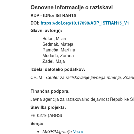
Osnovne informacije o raziskavi
ADP - IDNo:
ISTRAH15
DOI:
https://doi.org/10.17898/ADP_ISTRAH15_V1
Glavni avtor(ji):
Bufon, Milan
Sedmak, Mateja
Rameša, Martina
Medarić, Zorana
Zadel, Maja
Izdelal datoteko podatkov:
CRJM -
Center za raziskovanje javnega mnenja, Znans
Finančna podpora:
Javna agencija za raziskovalno dejavnost Republike Sl
Številka projekta:
P6-0279 (ARRS)
Serija:
MIGR/Migracije
Več »