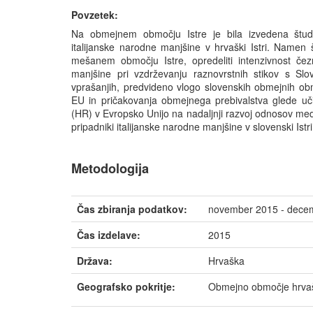
Povzetek:
Na obmejnem območju Istre je bila izvedena študi
italijanske narodne manjšine v hrvaški Istri. Namen š
mešanem območju Istre, opredeliti intenzivnost čez
manjšine pri vzdrževanju raznovrstnih stikov s Slov
vprašanjih, predvideno vlogo slovenskih obmejnih obmo
EU in pričakovanja obmejnega prebivalstva glede uč
(HR) v Evropsko Unijo na nadaljnji razvoj odnosov m
pripadniki italijanske narodne manjšine v slovenski Ist
Metodologija
Čas zbiranja podatkov:
november 2015 - dece
Čas izdelave:
2015
Država:
Hrvaška
Geografsko pokritje:
Obmejno območje hrvaš