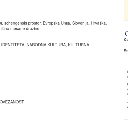
i, schengenski prostor, Evropska Unija, Slovenija, Hrvaška,
 etnično mešane družine
Co
 IDENTITETA, NARODNA KULTURA, KULTURNA
Da
POVEZANOST