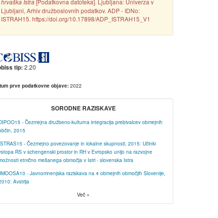
[Podatkovna datoteka]. Ljubljana: Univerza v
hrvaška Istra
Ljubljani, Arhiv družboslovnih podatkov. ADP - IDNo:
ISTRAH15. https://doi.org/10.17898/ADP_ISTRAH15_V1
2.20
biss tip:
2022
tum prve podatkovne objave:
SORODNE RAZISKAVE
DIPOO15 - Čezmejna družbeno-kulturna integracija prebivalcev obmejnih
občin, 2015
ISTRAS15 - Čezmejno povezovanje in lokalne skupnosti, 2015: Učinki
vstopa RS v schengenski prostor in RH v Evropsko unijo na razvojne
možnosti etnično mešanega območja v Istri - slovenska Istra
JMOOSA10 - Javnomnenjska raziskava na 4 obmejnih območjih Slovenije,
2010: Avstrija
Več »