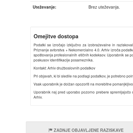
Uteževanje:
Brez uteževanja.
Omejitve dostopa
Podatki se izročajo izključno za izobraževalne in razisk
Priznanje avtorstva + Nekomercialno 4.0. Arhiv izroča podat
spoštovanja profesionalnih etičnih kodeksov. Uporabnik se po
poskusov identifikacije posameznika.
Kontakt: Arhiv družboslovnih podatkov
Pri objavah, ki bi sledile na podlagi podatkov, je potrebno polno 
Vsak uporabnik je dolžan opozoriti na morebitne pomanjkljivosti
Uporabnik naj pred uporabo pozorno prebere spremljajočo do
Arhiv.
ZADNJE OBJAVLJENE RAZISKAVE