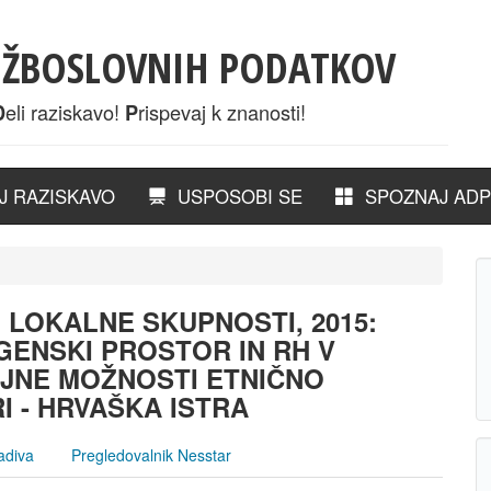
UŽBOSLOVNIH PODATKOV
eli raziskavo!
rispevaj k znanosti!
D
P
 RAZISKAVO
USPOSOBI SE
SPOZNAJ ADP
LOKALNE SKUPNOSTI, 2015:
GENSKI PROSTOR IN RH V
JNE MOŽNOSTI ETNIČNO
 - HRVAŠKA ISTRA
adiva
Pregledovalnik Nesstar