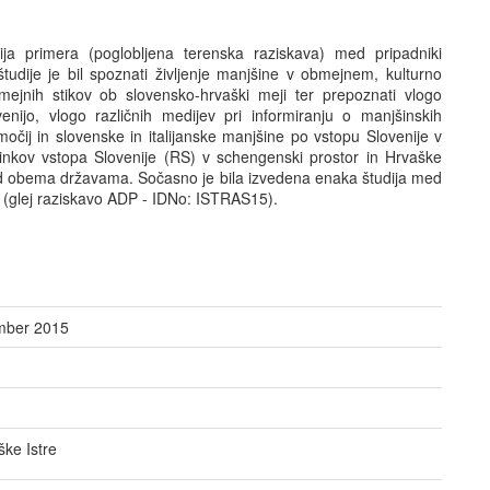
ja primera (poglobljena terenska raziskava) med pripadniki
tudije je bil spoznati življenje manjšine v obmejnem, kulturno
mejnih stikov ob slovensko-hrvaški meji ter prepoznati vlogo
enijo, vlogo različnih medijev pri informiranju o manjšinskih
čij in slovenske in italijanske manjšine po vstopu Slovenije v
inkov vstopa Slovenije (RS) v schengenski prostor in Hrvaške
ed obema državama. Sočasno je bila izvedena enaka študija med
ri (glej raziskavo ADP - IDNo: ISTRAS15).
mber 2015
ke Istre