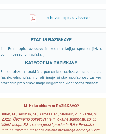
združen opis raziskave
STATUS RAZISKAVE
4 - Polni opis raziskave in kodirna knjiga spremenljivk s
polnim besedilom vprašanj.
KATEGORIJA RAZISKAVE
8 - teoretsko ali praktično pomembne raziskave, zapolnjujejo
raziskovalno praznino ali imajo široko uporabnost za več
praktičnih problemov, imajo dolgoročno vrednost za znanost
Kako citiram to RAZISKAVO?
Bufon, M., Sedmak, M., Rameša, M., Medarić, Z. in Zadel, M.
(2022).
Čezmejno povezovanje in lokalne skupnosti, 2015:
Učinki vstopa RS v schengenski prostor in RH v Evropsko
unijo na razvojne možnosti etnično mešanega območja v Istri -