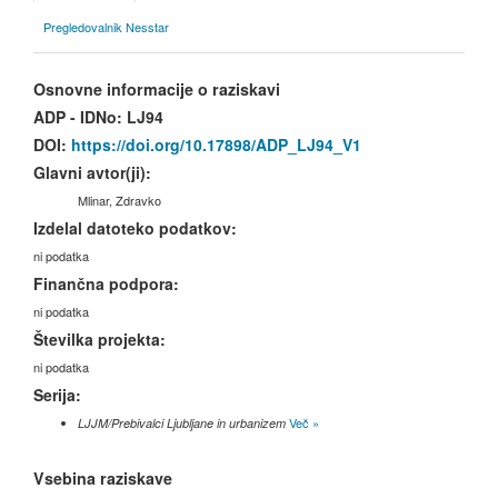
Pregledovalnik Nesstar
Osnovne informacije o raziskavi
ADP - IDNo:
LJ94
DOI:
https://doi.org/10.17898/ADP_LJ94_V1
Glavni avtor(ji):
Mlinar, Zdravko
Izdelal datoteko podatkov:
ni podatka
Finančna podpora:
ni podatka
Številka projekta:
ni podatka
Serija:
Več »
LJJM/Prebivalci Ljubljane in urbanizem
Vsebina raziskave