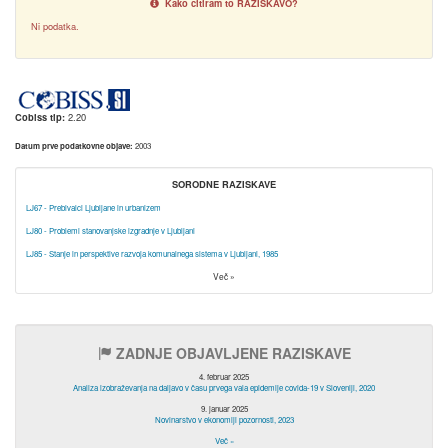
Kako citiram to RAZISKAVO?
Ni podatka.
Cobiss tip:
2.20
Datum prve podatkovne objave:
2003
SORODNE RAZISKAVE
LJ67 - Prebivalci Ljubljane in urbanizem
LJ80 - Problemi stanovanjske izgradnje v Ljubljani
LJ85 - Stanje in perspektive razvoja komunalnega sistema v Ljubljani, 1985
Več »
ZADNJE OBJAVLJENE RAZISKAVE
4. februar 2025
Analiza izobraževanja na daljavo v času prvega vala epidemije covida-19 v Sloveniji, 2020
9. januar 2025
Novinarstvo v ekonomiji pozornosti, 2023
Več »