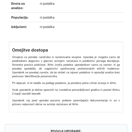
ni podatka
Enota za
analizo:
ni podatka
Populacija:
ni podatka
Izključeni:
Omejitve dostopa
Omejeno za potrebe naročnika in raziskovalne skupine. Uporaba je mogoča samo ob
predhodnem dogovoru z glavnim avtorjem raziskave in predložitvi pisnega dovoljenja.
Avtorske pravice pridržane. Arhiv izroča podatke uporabnikom samo za namen, ki ga
posebej opredelijo, ob zagotovitvi spoštovanja profesionalnih etičnih kodeksov.
Uporabnik se posebej zaveže, da bo skrbel za tajnost podatkov in opravljal analize brez
poskusov identifikacije posameznika.
Pri objavah, ki bi sledile na podlagi podatkov, je potrebno polno citirati avtorja in Arhiv.
Vsak uporabnik je dolžan opozoriti na morebitne pomanjkljivosti gradiva in poslati Arhivu
2 kopiji nastalih besedil.
Uporabnik naj pred uporabo pozorno prebere spremljajočo dokumentacijo in se v
primeru nejasnosti obrne na avtorje raziskave ali Arhiv.
POGOJI UPORABE: