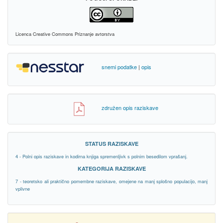
Licenca Creative Commons Priznanje avtorstva
snemi podatke
|
opis
združen opis raziskave
STATUS RAZISKAVE
4 - Polni opis raziskave in kodirna knjiga spremenljivk s polnim besedilom vprašanj.
KATEGORIJA RAZISKAVE
7 - teoretsko ali praktično pomembne raziskave, omejene na manj splošno populacijo, manj
vplivne