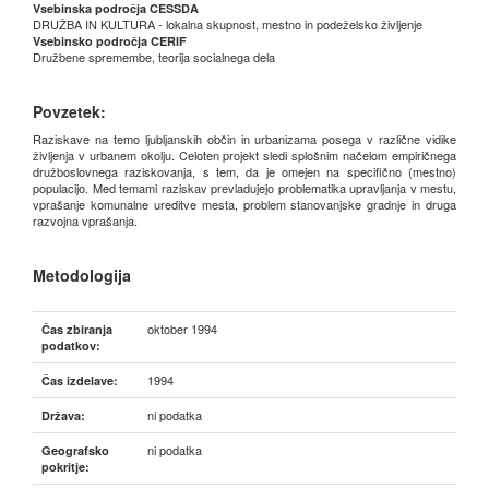
Vsebinska področja CESSDA
DRUŽBA IN KULTURA - lokalna skupnost, mestno in podeželsko življenje
Vsebinsko področja CERIF
Družbene spremembe, teorija socialnega dela
Povzetek:
Raziskave na temo ljubljanskih občin in urbanizama posega v različne vidike
življenja v urbanem okolju. Celoten projekt sledi splošnim načelom empiričnega
družboslovnega raziskovanja, s tem, da je omejen na specifično (mestno)
populacijo. Med temami raziskav prevladujejo problematika upravljanja v mestu,
vprašanje komunalne ureditve mesta, problem stanovanjske gradnje in druga
razvojna vprašanja.
Metodologija
oktober 1994
Čas zbiranja
podatkov:
1994
Čas izdelave:
ni podatka
Država:
ni podatka
Geografsko
pokritje: