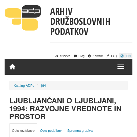
ARHIV
DRUŽBOSLOVNIH
PODATKOV
eNovice
Blog
Kontakt
FAQ
EN
Domov
Katalog ADP
/
lj94
LJUBLJANČANI O LJUBLJANI,
1994: RAZVOJNE VREDNOTE IN
PROSTOR
Opis raziskave
Opis podatkov
Spremna gradiva