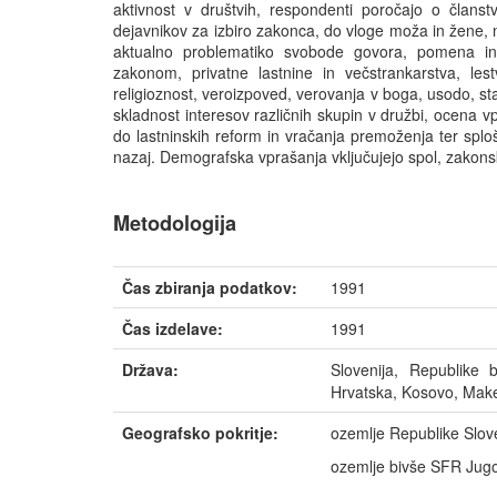
aktivnost v društvih, respondenti poročajo o članst
dejavnikov za izbiro zakonca, do vloge moža in žene, 
aktualno problematiko svobode govora, pomena in
zakonom, privatne lastnine in večstrankarstva, lest
religioznost, veroizpoved, verovanja v boga, usodo, sta
skladnost interesov različnih skupin v družbi, ocena 
do lastninskih reform in vračanja premoženja ter sploš
nazaj. Demografska vprašanja vključujejo spol, zakonski s
Metodologija
Čas zbiranja podatkov:
1991
Čas izdelave:
1991
Država:
Slovenija, Republike
Hrvatska, Kosovo, Maked
Geografsko pokritje:
ozemlje Republike Slov
ozemlje bivše SFR Jugo