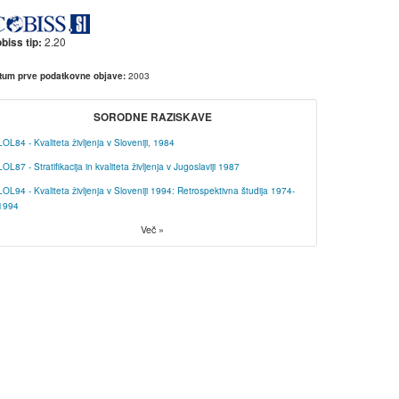
2.20
biss tip:
2003
tum prve podatkovne objave:
SORODNE RAZISKAVE
LOL84 - Kvaliteta življenja v Sloveniji, 1984
LOL87 - Stratifikacija in kvaliteta življenja v Jugoslaviji 1987
LOL94 - Kvaliteta življenja v Sloveniji 1994: Retrospektivna študija 1974-
1994
Več »