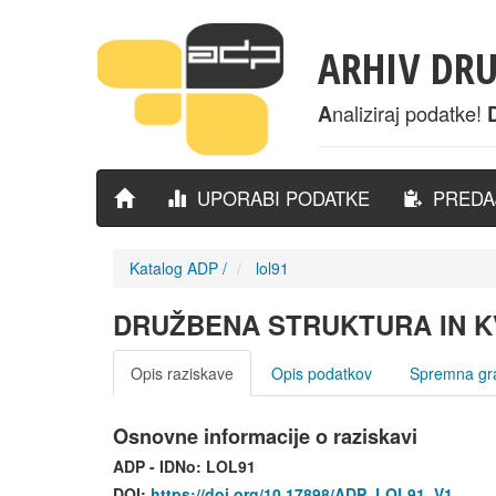
ARHIV DR
naliziraj podatke!
A
UPORABI PODATKE
PREDAJ
Katalog ADP
/
lol91
DRUŽBENA STRUKTURA IN KV
Opis raziskave
Opis podatkov
Spremna gr
Osnovne informacije o raziskavi
ADP - IDNo:
LOL91
DOI:
https://doi.org/10.17898/ADP_LOL91_V1