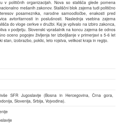
vu v političnih organizacijah. Nova so stališča glede pomena
nacionalno mešanih zakonov. Stališčni blok zajema tudi politično
teresov posameznika, narodne samoodločbe, enakosti pred
vica avtoritarnosti in poslušnosti. Naslednja vsebina zajema
lišča do vloge cerkve v družbi. Kaj je vplivalo na izbiro zakonca,
vpliva v podjetju. Slovenski vprašalnik na koncu zajema še odnos
no oceno pogojev življenja ter izboljšanje v primerjavi s 5-6 let
tan, izobrazbo, poklic, leto rojstva, velikost kraja in regijo.
 bivše SFR Jugoslavije (Bosna in Hercegovina, Črna gora,
onija, Slovenija, Srbija, Vojvodina).
enije
slavije