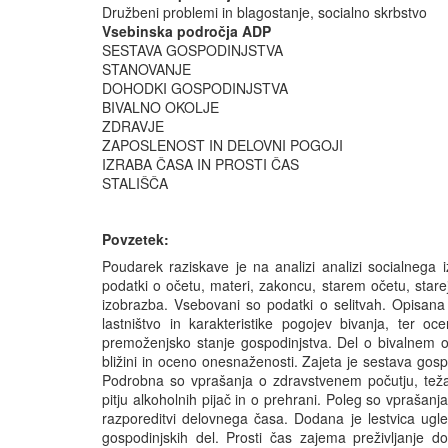
Družbeni problemi in blagostanje, socialno skrbstvo
Vsebinska področja ADP
SESTAVA GOSPODINJSTVA
STANOVANJE
DOHODKI GOSPODINJSTVA
BIVALNO OKOLJE
ZDRAVJE
ZAPOSLENOST IN DELOVNI POGOJI
IZRABA ČASA IN PROSTI ČAS
STALIŠČA
Povzetek:
Poudarek raziskave je na analizi analizi socialnega i
podatki o očetu, materi, zakoncu, starem očetu, stare
izobrazba. Vsebovani so podatki o selitvah. Opisana 
lastništvo in karakteristike pogojev bivanja, ter o
premoženjsko stanje gospodinjstva. Del o bivalnem o
bližini in oceno onesnaženosti. Zajeta je sestava gosp
Podrobna so vprašanja o zdravstvenem počutju, težav
pitju alkoholnih pijač in o prehrani. Poleg so vprašanj
razporeditvi delovnega časa. Dodana je lestvica ugl
gospodinjskih del. Prosti čas zajema preživljanje dop