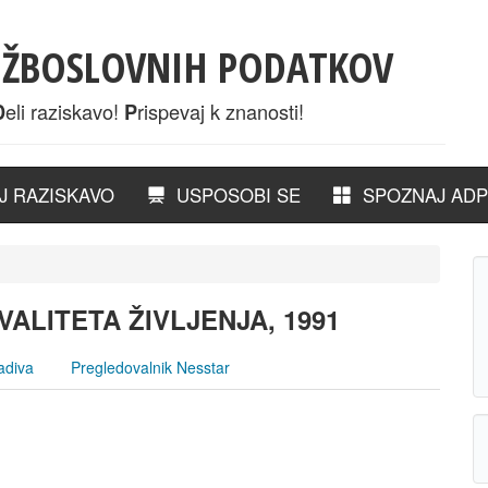
UŽBOSLOVNIH PODATKOV
eli raziskavo!
rispevaj k znanosti!
D
P
 RAZISKAVO
USPOSOBI SE
SPOZNAJ ADP
ALITETA ŽIVLJENJA, 1991
adiva
Pregledovalnik Nesstar