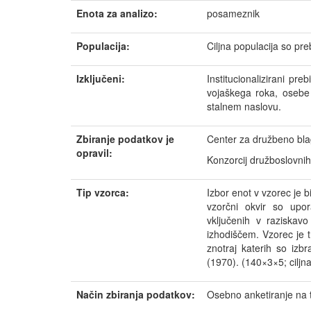
Enota za analizo:
posameznik
Populacija:
Ciljna populacija so preb
Izključeni:
Institucionalizirani pr
vojaškega roka, osebe 
stalnem naslovu.
Zbiranje podatkov je
Center za družbeno bla
opravil:
Konzorcij družboslovnih 
Tip vzorca:
Izbor enot v vzorec je 
vzorčni okvir so upor
vključenih v raziskav
izhodiščem. Vzorec je tr
znotraj katerih so izbr
(1970). (140×3×5; ciljn
Način zbiranja podatkov:
Osebno anketiranje na 