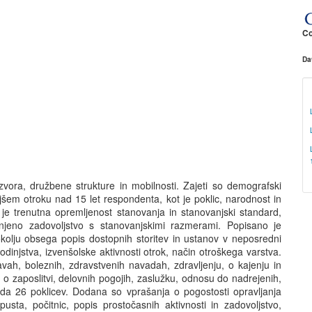
Co
Da
zvora, družbene strukture in mobilnosti. Zajeti so demografski
jšem otroku nad 15 let respondenta, kot je poklic, narodnost in
je trenutna opremljenost stanovanja in stanovanjski standard,
cenjeno zadovoljstvo s stanovanjskimi razmerami. Popisano je
kolju obsega popis dostopnih storitev in ustanov v neposredni
odinjstva, izvenšolske aktivnosti otrok, način otroškega varstva.
ah, boleznih, zdravstvenih navadah, zdravljenju, o kajenju in
a o zaposlitvi, delovnih pogojih, zaslužku, odnosu do nadrejenih,
eda 26 poklicev. Dodana so vprašanja o pogostosti opravljanja
usta, počitnic, popis prostočasnih aktivnosti in zadovoljstvo,