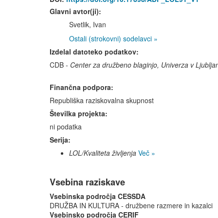
Glavni avtor(ji):
Svetlik, Ivan
Ostali (strokovni) sodelavci »
Izdelal datoteko podatkov:
CDB -
Center za družbeno blaginjo, Univerza v Ljublja
Finančna podpora:
Republiška raziskovalna skupnost
Številka projekta:
ni podatka
Serija:
LOL/Kvaliteta življenja
Več »
Vsebina raziskave
Vsebinska področja CESSDA
DRUŽBA IN KULTURA - družbene razmere in kazalci
Vsebinsko področja CERIF