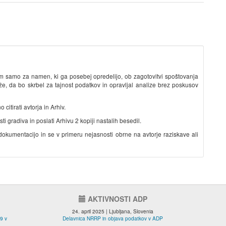
om samo za namen, ki ga posebej opredelijo, ob zagotovitvi spoštovanja
e, da bo skrbel za tajnost podatkov in opravljal analize brez poskusov
citirati avtorja in Arhiv.
 gradiva in poslati Arhivu 2 kopiji nastalih besedil.
kumentacijo in se v primeru nejasnosti obrne na avtorje raziskave ali
AKTIVNOSTI ADP
24. april 2025 | Ljubljana, Slovenia
9 v
Delavnica NRRP in objava podatkov v ADP