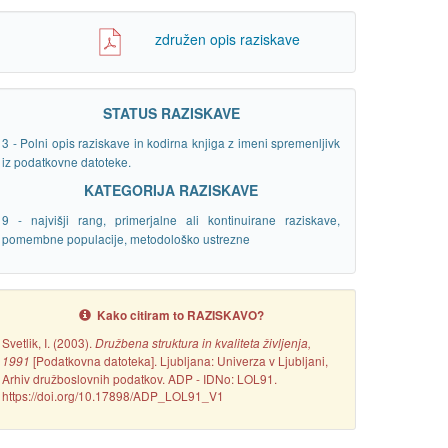
združen opis raziskave
STATUS RAZISKAVE
3 - Polni opis raziskave in kodirna knjiga z imeni spremenljivk
iz podatkovne datoteke.
KATEGORIJA RAZISKAVE
9 - najvišji rang, primerjalne ali kontinuirane raziskave,
pomembne populacije, metodološko ustrezne
Kako citiram to RAZISKAVO?
Svetlik, I. (2003).
Družbena struktura in kvaliteta življenja,
[Podatkovna datoteka]. Ljubljana: Univerza v Ljubljani,
1991
Arhiv družboslovnih podatkov. ADP - IDNo: LOL91.
https://doi.org/10.17898/ADP_LOL91_V1