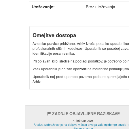
Uteževanje:
Brez uteževanja.
Omejitve dostopa
Avtorske pravice pridržane. Arhiv izroča podatke uporabnik
profesionalnih etičnih kodeksov. Uporabnik se posebej zavež
identifikacije posameznika.
Pri objavah, ki bi sledile na podlagi podatkov, je potrebno polno 
Vsak uporabnik je dolžan opozoriti na morebitne pomanjkljivosti
Uporabnik naj pred uporabo pozorno prebere spremljajočo do
Arhiv.
ZADNJE OBJAVLJENE RAZISKAVE
4. februar 2025
Analiza izobraževanja na daljavo v času prvega vala epidemije covida-1
Sloveniji, 2020