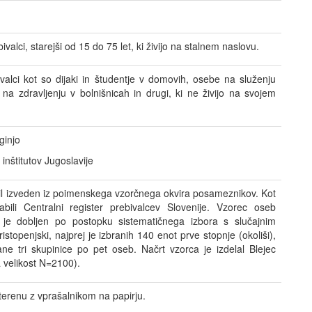
ivalci, starejši od 15 do 75 let, ki živijo na stalnem naslovu.
ebivalci kot so dijaki in študentje v domovih, osebe na služenju
na zdravljenju v bolnišnicah in drugi, ki ne živijo na svojem
ginjo
inštitutov Jugoslavije
bil izveden iz poimenskega vzorčnega okvira posameznikov. Kot
abili Centralni register prebivalcev Slovenije. Vzorec oseb
o je dobljen po postopku sistematičnega izbora s slučajnim
istopenjski, najprej je izbranih 140 enot prve stopnje (okoliši),
ane tri skupinice po pet oseb. Načrt vzorca je izdelal Blejec
a velikost N=2100).
terenu z vprašalnikom na papirju.