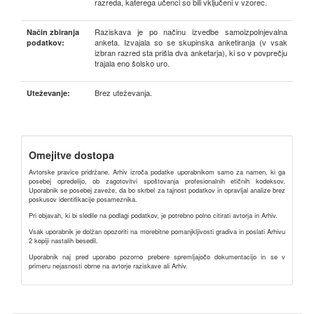
razreda, katerega učenci so bili vključeni v vzorec.
Raziskava je po načinu izvedbe samoizpolnjevalna
Način zbiranja
anketa. Izvajala so se skupinska anketiranja (v vsak
podatkov:
izbran razred sta prišla dva anketarja), ki so v povprečju
trajala eno šolsko uro.
Brez uteževanja.
Uteževanje:
Omejitve dostopa
Avtorske pravice pridržane. Arhiv izroča podatke uporabnikom samo za namen, ki ga
posebej opredelijo, ob zagotovitvi spoštovanja profesionalnih etičnih kodeksov.
Uporabnik se posebej zaveže, da bo skrbel za tajnost podatkov in opravljal analize brez
poskusov identifikacije posameznika.
Pri objavah, ki bi sledile na podlagi podatkov, je potrebno polno citirati avtorja in Arhiv.
Vsak uporabnik je dolžan opozoriti na morebitne pomanjkljivosti gradiva in poslati Arhivu
2 kopiji nastalih besedil.
Uporabnik naj pred uporabo pozorno prebere spremljajočo dokumentacijo in se v
primeru nejasnosti obrne na avtorje raziskave ali Arhiv.