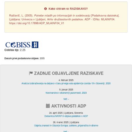
Kako citiram to RAZISKAVO?
Raičevič, L. (2005).
Potrebe mladih po informacijah in sodelovanju
[Podatkovna datoteka].
Ljubljana: Univerza v Ljubljani, Arhiv družboslovnih podatkov. ADP - IDNo: MLAINF04.
https://doi.org/10.17898/ADP_MLAINF04_V1
Cobiss tip:
2.25
Datum prve podatkovne objave:
2005
ZADNJE OBJAVLJENE RAZISKAVE
4. februar 2025
Analiza izobraževanja na daljavo v času prvega vala epidemije covida-19 v Sloveniji, 2020
9. januar 2025
Novinarstvo v ekonomiji pozornosti, 2023
Več »
AKTIVNOSTI ADP
24. april 2025 | Ljubljana, Slovenia
Delavnica NRRP in objava podatkov v ADP
26. marec 2025 | Ljubljana
Odprta znanost in Obzorje Evropa: zahteve, priporočila in dileme
Več »