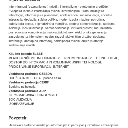
Informiranost (seznanjenost) mladih, informativno - svetovalno središče,
Evropska listina o informiranju mladih, informacijsko - komunikacijske
tehnologije, informacijska pismenost, adolescenca, socialna vloga, socialna
integracija, deviacija, stilska politika, modernizacija mladine, potrošnja,
estetizacija telesa, stigmatizirana manjšina, osebna samorealizacija, socialna
selekcija, individualizacija, samosocializacija, virtualni prostor, racunalniško
posredovana komunikacija, motivacijski učinek, elektronska generacija,
zasvojenost z internetom, osebni razvoj, aktivni član družbe, socialna
interakcija, dostop do informacij, participacija mladih, oblike in stopnje
sodelovanja mladih
Ključne besede ELSST:
MLADOSTNIŠTVO, INFORMACIJSKE IN KOMUNIKACIJSKE TEHNOLOGIJE,
DOSTOP DO INFORMACIJ IN KOMUNIKACIJSKIH TEHNOLOGIJ,
PRIDOBIVANJE INFORMACIJ, INTERNET
Vsebinska področja CESSDA
DRUŽBA IN KULTURA - poraba časa
Vsebinsko področja CERIF
Socialna psihologija
Vsebinska področja ADP
INFORMACIJSKA TEHNOLOGIJA
SOCIALIZACIJA
IZOBRAŽEVANJE
Povzetek:
Raziskava Potrebe mladih po informacijah in participaciji raziskuje seznanjenost