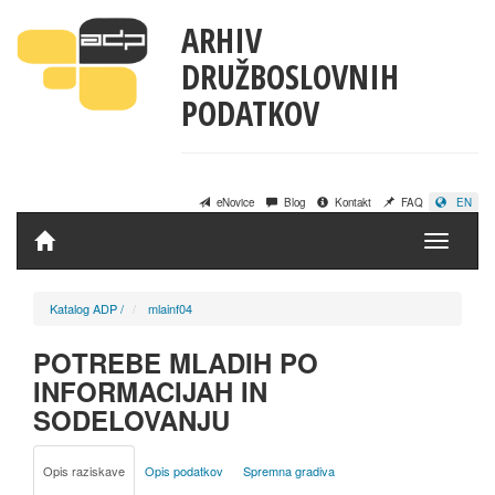
ARHIV
DRUŽBOSLOVNIH
PODATKOV
eNovice
Blog
Kontakt
FAQ
EN
Domov
Katalog ADP
/
mlainf04
POTREBE MLADIH PO
INFORMACIJAH IN
SODELOVANJU
Opis raziskave
Opis podatkov
Spremna gradiva