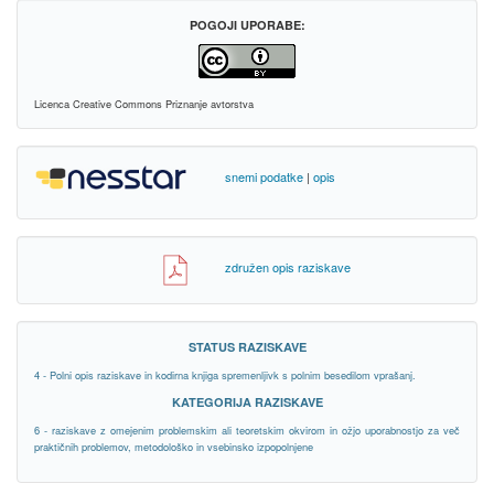
POGOJI UPORABE:
Licenca Creative Commons Priznanje avtorstva
snemi podatke
|
opis
združen opis raziskave
STATUS RAZISKAVE
4 - Polni opis raziskave in kodirna knjiga spremenljivk s polnim besedilom vprašanj.
KATEGORIJA RAZISKAVE
6 - raziskave z omejenim problemskim ali teoretskim okvirom in ožjo uporabnostjo za več
praktičnih problemov, metodološko in vsebinsko izpopolnjene