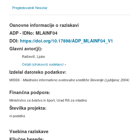
Pregledovalnik Nesstar
Osnovne informacije o raziskavi
ADP - IDNo:
MLAINF04
DOI:
https://doi.org/10.17898/ADP_MLAINF04_V1
Glavni avtor(ji):
Raičevič, Ljubo
Ostali (strokovni) sodelavci »
Izdelal datoteko podatkov:
MISSS -
Mladinsko informativno svetovalno središče Slovenije (Ljubljana; 2004)
Finančna podpora:
Ministrstvo za šolstvo in šport, Urad RS za mladino
Številka projekta:
ni podatka
Vsebina raziskave
Ključne besede: