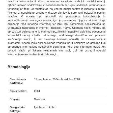
mladih z informacijami, ki so pomembne za njihov osebni in socialni razvoj,
njihovo aktivno sodelovanje v sodobni družbi ter vpliv sodobnih informacijskih
tehnologij pri tem. Osredotoči se na vzorec adolescentov iz ljubljanske regije.
Prehod iz industrijske družbe v družbo storitev je spremenil položaj in pomen
mladine. V novem tipu mladosti sta poudarjena izobraževanje in
samooblikovanje mladega človeka, kjer je pomembna njegova aktivna vloga
odločanja med množico informacij ter izbir. Kot pomembna socializatorja se
uveljavljata računalnik in internet (Tapscott, 1997). Uporaba novih medijev pa
sproža tudi deljena mnenja o njihovih pozitivnih in negativni vplivih na osebnostni
in socialni razvoj mladih: od novega »virtualnega dvorišča« oz. prostora
srečevanja mladih, ki se osvobaja kontrole odraslih do zasvojenosti z
internetom, spodbujanje antisocialnega vedenja ipd. Raziskava se dotakne tudi
opredelitve informativno-svetovalne dejavnosti, ki v dobi informacij deluje kot
pomoč mladim pri iskanju relevantnih informacij, izbir ter ustrezni uporabi
informacijsko-komunikacijskih tehnologij.
Metodologija
17. september 2004 - 6. oktober 2004
Čas zbiranja
podatkov:
2004
Čas izdelave:
Slovenija
Država:
Ljubljana z okolico
Geografsko
pokritje: