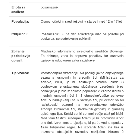
posameznik
Enota za
analizo:
Osnovnošolci in srednješolci; v starosti med 12 in 17 let
Populacija:
Posamezniki, ki na dan anketiranja niso bili prisotni pri
Izključeni:
pouku oz. so sodelovanje odklonili.
Mladinsko informativno svetovalno središče Slovenije:
Zbiranje
Za zbiranje, vnos in pripravo podatkov ter osnovnih
podatkov je
izpisov je odgovoren avtor raziskave.
opravil:
Večstopenjsko vzorčenje. Na podlagi javno objavljenega
Tip vzorca:
seznama osnovnih in srednjih šol (Ministrstva za
šolstvo, 2004) je bil sestavljen vzorčni okvir. S
postopkom enostavnega slučajnega vzorčenja brez
ponavljanja je bilo iz celotne populacije v vzorec izbrali 5
mestnih osnovnih šol in 3 obmestne/vaške osnovne
šole. V nadaljevanju še 6 srednjih šol, pri čemer so bili
raziskovalci pozorni na reprezentativno udeležbo
srednjih strokovnih šol, strokovnih gimnazij in gimnazij
splošnega tipa. Šolski centri so imeli večjo utež pri izbiri.
Med temi šestimi srednjimi šolami je bil predviden izbor
ene šole izven mesta Ljubljane, ki pa še vedno spada v
širšo ljubljansko regijo. Na izbranih šolah sta bila iz
seznama obstoječih razredov naključno izbrana 2