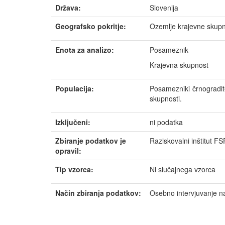
Država:
Slovenija
Geografsko pokritje:
Ozemlje krajevne skupno
Enota za analizo:
Posameznik
Krajevna skupnost
Populacija:
Posamezniki črnogradite
skupnosti.
Izključeni:
ni podatka
Zbiranje podatkov je
Raziskovalni inštitut F
opravil:
Tip vzorca:
Ni slučajnega vzorca
Način zbiranja podatkov:
Osebno intervjuvanje n