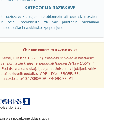
KATEGORIJA RAZISKAVE
6 - raziskave z omejenim problemskim ali teoretskim okvirom
in ožjo uporabnostjo za več praktičnih problemov,
metodološko in vsebinsko izpopolnjene
Kako citiram to RAZISKAVO?
Gantar, P. in Kos, D. (2001).
Problemi socialne in prostorske
transformacije krajevne skupnosti Rakova Jelša v Ljubljani
[Podatkovna datoteka]. Ljubljana: Univerza v Ljubljani, Arhiv
družboslovnih podatkov. ADP - IDNo: PROBRJ88.
https://doi.org/10.17898/ADP_PROBRJ88_V1
2.25
biss tip:
2001
tum prve podatkovne objave: