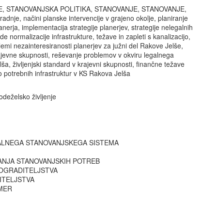
 STANOVANJSKA POLITIKA, STANOVANJE, STANOVANJE,
adnje, načini planske intervencije v grajeno okolje, planiranje
nerja, implementacija strategije planerjev, strategije nelegalnih
de normalizacije infrastrukture, težave in zapleti s kanalizacijo,
lemi nezainteresiranosti planerjev za južni del Rakove Jelše,
rajevne skupnosti, reševanje problemov v okviru legalnega
, življenjski standard v krajevni skupnosti, finančne težave
 potrebnih infrastruktur v KS Rakova Jelša
deželsko življenje
LNEGA STANOVANJSKEGA SISTEMA
NJA STANOVANJSKIH POTREB
NOGRADITELJSTVA
ITELJSTVA
ZMER