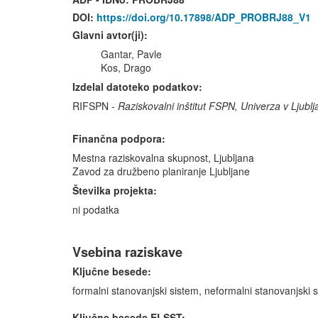
DOI:
https://doi.org/10.17898/ADP_PROBRJ88_V1
Glavni avtor(ji):
Gantar, Pavle
Kos, Drago
Izdelal datoteko podatkov:
RIFSPN -
Raziskovalni inštitut FSPN, Univerza v Ljublj
Finančna podpora:
Mestna raziskovalna skupnost, Ljubljana
Zavod za družbeno planiranje Ljubljane
Številka projekta:
ni podatka
Vsebina raziskave
Ključne besede:
formalni stanovanjski sistem, neformalni stanovanjski 
Ključne besede ELSST: