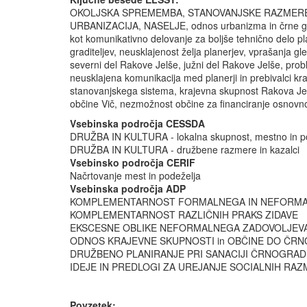
OKOLJSKA SPREMEMBA, STANOVANJSKE RAZMERE,
URBANIZACIJA, NASELJE
, odnos urbanizma in črne gr
kot komunikativno delovanje za boljše tehnično delo pla
graditeljev, neusklajenost želja planerjev, vprašanja gle
severni del Rakove Jelše, južni del Rakove Jelše, prob
neusklajena komunikacija med planerji in prebivalci k
stanovanjskega sistema, krajevna skupnost Rakova Jelša
občine Vič, nezmožnost občine za financiranje osnovno
Vsebinska področja CESSDA
DRUŽBA IN KULTURA - lokalna skupnost, mestno in po
DRUŽBA IN KULTURA - družbene razmere in kazalci
Vsebinsko področja CERIF
Načrtovanje mest in podeželja
Vsebinska področja ADP
KOMPLEMENTARNOST FORMALNEGA IN NEFORMA
KOMPLEMENTARNOST RAZLIČNIH PRAKS ZIDAVE
EKSCESNE OBLIKE NEFORMALNEGA ZADOVOLJEVA
ODNOS KRAJEVNE SKUPNOSTI in OBČINE DO ČR
DRUŽBENO PLANIRANJE PRI SANACIJI ČRNOGRAD
IDEJE IN PREDLOGI ZA UREJANJE SOCIALNIH RA
Povzetek: