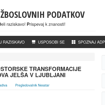
UŽBOSLOVNIH PODATKOV
eli raziskavo!
rispevaj k znanosti!
D
P
 RAZISKAVO
USPOSOBI SE
SPOZNAJ ADP
ROSTORSKE TRANSFORMACIJE
VA JELŠA V LJUBLJANI
adiva
Pregledovalnik Nesstar