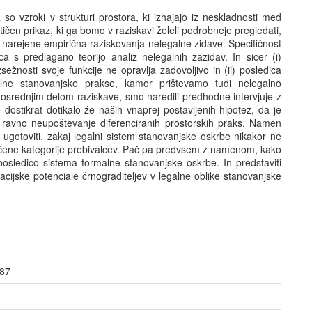
so vzroki v strukturi prostora, ki izhajajo iz neskladnosti med
etičen prikaz, ki ga bomo v raziskavi želeli podrobneje pregledati,
narejene empirična raziskovanja nelegalne zidave. Specifičnost
 s predlagano teorijo analiz nelegalnih zazidav. In sicer (i)
sežnosti svoje funkcije ne opravlja zadovoljivo in (ii) posledica
lne stanovanjske prakse, kamor prištevamo tudi nelegalno
osrednjim delom raziskave, smo naredili predhodne intervjuje z
stikrat dotikalo že naših vnaprej postavljenih hipotez, da je
 ravno neupoštevanje diferenciranih prostorskih praks. Namen
e ugotoviti, zakaj legalni sistem stanovanjske oskrbe nikakor ne
čene kategorije prebivalcev. Pač pa predvsem z namenom, kako
posledico sistema formalne stanovanjske oskrbe. In predstaviti
acijske potenciale črnograditeljev v legalne oblike stanovanjske
987