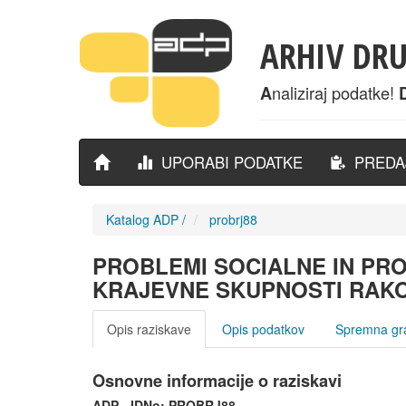
ARHIV DR
naliziraj podatke!
A
UPORABI PODATKE
PREDAJ
Katalog ADP
/
probrj88
PROBLEMI SOCIALNE IN P
KRAJEVNE SKUPNOSTI RAKO
Opis raziskave
Opis podatkov
Spremna gr
Osnovne informacije o raziskavi
ADP - IDNo:
PROBRJ88