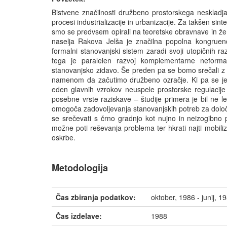
Bistvene značilnosti družbeno prostorskega neskladja 
procesi industrializacije in urbanizacije. Za takšen sint
smo se predvsem opirali na teoretske obravnave in že 
naselja Rakova Jelša je značilna popolna kongruenca
formalni stanovanjski sistem zaradi svoji utopičnih raz
tega je paralelen razvoj komplementarne neforma
stanovanjsko zidavo. Še preden pa se bomo srečali z 
namenom da začutimo družbeno ozračje. Ki pa se je do
eden glavnih vzrokov neuspele prostorske regulacije
posebne vrste raziskave – študije primera je bil ne l
omogoča zadovoljevanja stanovanjskih potreb za dolo
se srečevati s črno gradnjo kot nujno in neizogibno 
možne poti reševanja problema ter hkrati najti mobiliz
oskrbe.
Metodologija
Čas zbiranja podatkov:
oktober, 1986 - junij, 1
Čas izdelave:
1988