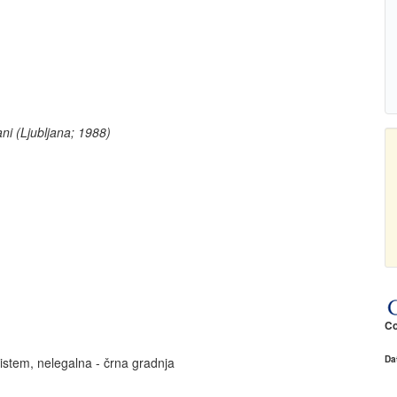
ani (Ljubljana; 1988)
Co
Da
sistem, nelegalna - črna gradnja