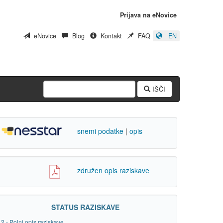
Prijava na eNovice
eNovice
Blog
Kontakt
FAQ
EN
IŠČI
snemi podatke
|
opis
združen opis raziskave
STATUS RAZISKAVE
2 - Polni opis raziskave.