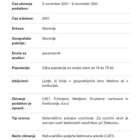
5 november 2001 - 6 november 2001
Čas zbiranja
podatkov:
2001
Čas izdelave:
Slovenija
Država:
Slovenija
Geografsko
pokritje:
posameznik
Enota za
analizo:
Ciljna populacija so osebe stare od 18 do 75 let.
Populacija:
Ljudje, ki živijo v gospodinjstvih brez telefona ali v
Izključeni:
institucijah.
CATI, Trženjske, Medijske, Družbene raziskave in
Zbiranje
Svetovanje, d.o.o.
podatkov je
opravil:
Sistematično slučajno vzorčenje. Za vzorčni okvir je
Tip vzorca:
seznam vseh telefonskih naročnikov pri Telekomu.
Računalniško podprta telefonska anketa (CATI).
Način zbiranja