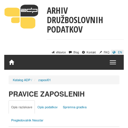
ARHIV
DRUŽBOSLOVNIH
PODATKOV
eNovice
Blog
Kontakt
FAQ
EN
Domov
Katalog ADP
/
zaposl01
PRAVICE ZAPOSLENIH
Opis raziskave
Opis podatkov
Spremna gradiva
Pregledovalnik Nesstar