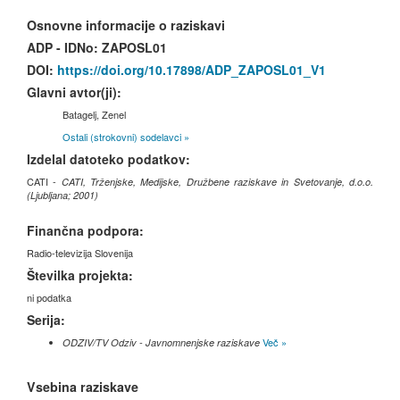
Osnovne informacije o raziskavi
ADP - IDNo:
ZAPOSL01
DOI:
https://doi.org/10.17898/ADP_ZAPOSL01_V1
Glavni avtor(ji):
Batagelj, Zenel
Ostali (strokovni) sodelavci »
Izdelal datoteko podatkov:
CATI -
CATI, Trženjske, Medijske, Družbene raziskave in Svetovanje, d.o.o.
(Ljubljana; 2001)
Finančna podpora:
Radio-televizija Slovenija
Številka projekta:
ni podatka
Serija:
Več »
ODZIV/TV Odziv - Javnomnenjske raziskave
Vsebina raziskave