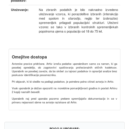
podatkov:
Na zbranih podatkih je bilo naknadno izvedeno
Uteževanje:
uteževanje vzorca, ki porazdelitve izbranih (interakcijo
med spolom in starostjo, regijo ter izobrazbo)
spremenljivk prilagodi populacijski strukturi. Uteženi
vzorec se tako v izbranih kontrolnih spremenljivkah
popolnoma ujema s populacijo od 18 do 75 let.
Omejitve dostopa
Avtorske pravice pridržane. Arhiv izroča podatke uporabnikom samo za namen, ki ga
posebej opredelijo, ob zagotovitvi spoštovanja profesionalnih etičnih kodeksov.
Uporabnik se posebej zaveže, da bo skrbel za tajnost podatkov in opravljal analize brez
poskusov identifikacije posameznika.
Pri objavah, ki bi sledile na podlagi podatkov, je potrebno polno citirati avtorja in Arhiv.
Vsak uporabnik je dolžan opozoriti na morebitne pomanjkljivosti gradiva in poslati Arhivu
2 kopiji nastalih besedil.
Uporabnik naj pred uporabo pozorno prebere spremljajočo dokumentacijo in se v
primeru nejasnosti obrne na avtorje raziskave ali Arhiv.
POGOJI UPORABE: