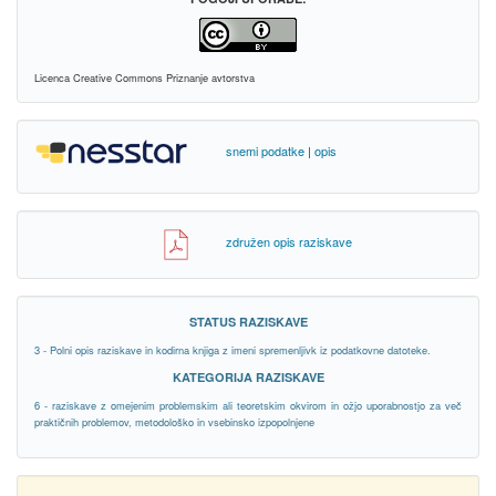
Licenca Creative Commons Priznanje avtorstva
snemi podatke
|
opis
združen opis raziskave
STATUS RAZISKAVE
3 - Polni opis raziskave in kodirna knjiga z imeni spremenljivk iz podatkovne datoteke.
KATEGORIJA RAZISKAVE
6 - raziskave z omejenim problemskim ali teoretskim okvirom in ožjo uporabnostjo za več
praktičnih problemov, metodološko in vsebinsko izpopolnjene