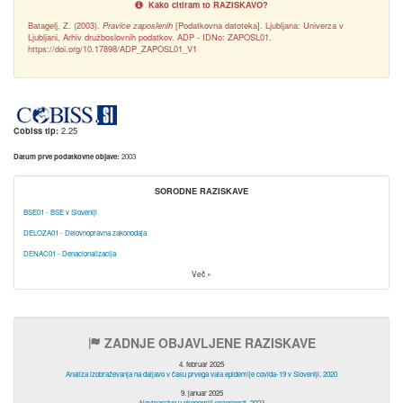
Kako citiram to RAZISKAVO?
Batagelj, Z. (2003).
Pravice zaposlenih
[Podatkovna datoteka]. Ljubljana: Univerza v
Ljubljani, Arhiv družboslovnih podatkov. ADP - IDNo: ZAPOSL01.
https://doi.org/10.17898/ADP_ZAPOSL01_V1
Cobiss tip:
2.25
Datum prve podatkovne objave:
2003
SORODNE RAZISKAVE
BSE01 - BSE v Sloveniji
DELOZA01 - Delovnopravna zakonodaja
DENAC01 - Denacionalizacija
Več »
ZADNJE OBJAVLJENE RAZISKAVE
4. februar 2025
Analiza izobraževanja na daljavo v času prvega vala epidemije covida-19 v Sloveniji, 2020
9. januar 2025
Novinarstvo v ekonomiji pozornosti, 2023