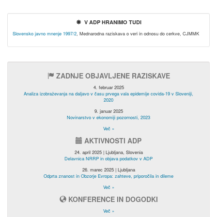
V ADP HRANIMO TUDI
Slovensko javno mnenje 1997/2
, Mednarodna raziskava o veri in odnosu do cerkve, CJMMK
ZADNJE OBJAVLJENE RAZISKAVE
4. februar 2025
Analiza izobraževanja na daljavo v času prvega vala epidemije covida-19 v Sloveniji,
2020
9. januar 2025
Novinarstvo v ekonomiji pozornosti, 2023
Več »
AKTIVNOSTI ADP
24. april 2025 | Ljubljana, Slovenia
Delavnica NRRP in objava podatkov v ADP
26. marec 2025 | Ljubljana
Odprta znanost in Obzorje Evropa: zahteve, priporočila in dileme
Več »
KONFERENCE IN DOGODKI
Več »