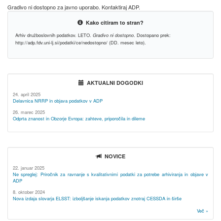
Gradivo ni dostopno za javno uporabo. Kontaktiraj ADP.
Kako citiram to stran?
Arhiv družboslovnih podatkov. LETO.
Gradivo ni dostopno
. Dostopano prek:
http://adp.fdv.uni-lj.si/podatki/ce/nedostopno/ (DD. mesec leto).
AKTUALNI DOGODKI
24. april 2025
Delavnica NRRP in objava podatkov v ADP
26. marec 2025
Odprta znanost in Obzorje Evropa: zahteve, priporočila in dileme
NOVICE
22. januar 2025
Ne spreglej: Priročnik za ravnanje s kvalitativnimi podatki za potrebe arhiviranja in objave v
ADP
8. oktober 2024
Nova izdaja slovarja ELSST: izboljšanje iskanja podatkov znotraj CESSDA in širše
Več »