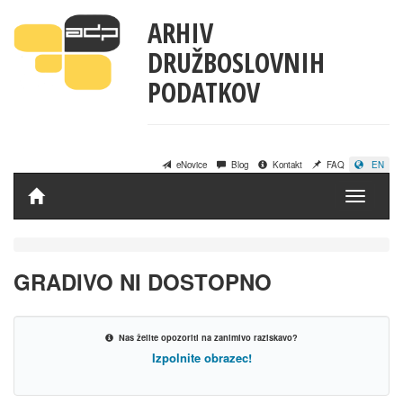
ARHIV
DRUŽBOSLOVNIH
PODATKOV
eNovice
Blog
Kontakt
FAQ
EN
Domov
GRADIVO NI DOSTOPNO
Nas želite opozoriti na zanimivo raziskavo?
Izpolnite obrazec!