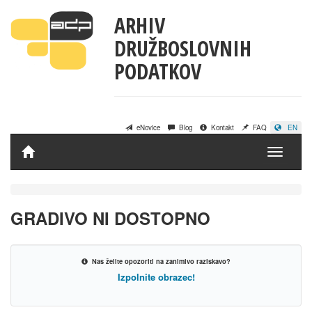
ARHIV
DRUŽBOSLOVNIH
PODATKOV
eNovice
Blog
Kontakt
FAQ
EN
Domov
GRADIVO NI DOSTOPNO
Nas želite opozoriti na zanimivo raziskavo?
Izpolnite obrazec!