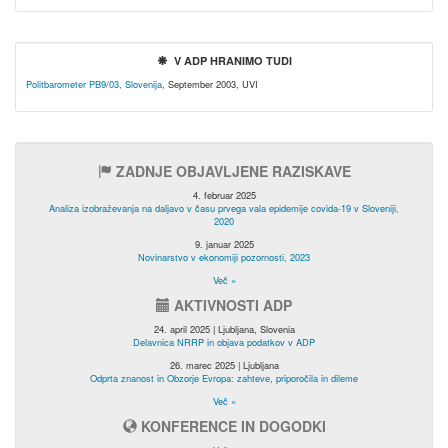
V ADP HRANIMO TUDI
Politbarometer PB9/03, Slovenija
, September 2003, UVI
ZADNJE OBJAVLJENE RAZISKAVE
4. februar 2025
Analiza izobraževanja na daljavo v času prvega vala epidemije covida-19 v Sloveniji,
2020
9. januar 2025
Novinarstvo v ekonomiji pozornosti, 2023
Več »
AKTIVNOSTI ADP
24. april 2025 | Ljubljana, Slovenia
Delavnica NRRP in objava podatkov v ADP
26. marec 2025 | Ljubljana
Odprta znanost in Obzorje Evropa: zahteve, priporočila in dileme
Več »
KONFERENCE IN DOGODKI