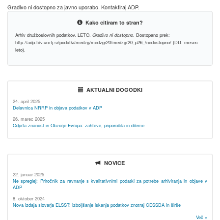
Gradivo ni dostopno za javno uporabo. Kontaktiraj ADP.
Kako citiram to stran?
Arhiv družboslovnih podatkov. LETO.
Gradivo ni dostopno
. Dostopano prek:
http://adp.fdv.uni-lj.si/podatki/medzg/medzgr20/medzgr20_p26_/nedostopno/ (DD. mesec
leto).
AKTUALNI DOGODKI
24. april 2025
Delavnica NRRP in objava podatkov v ADP
26. marec 2025
Odprta znanost in Obzorje Evropa: zahteve, priporočila in dileme
NOVICE
22. januar 2025
Ne spreglej: Priročnik za ravnanje s kvalitativnimi podatki za potrebe arhiviranja in objave v
ADP
8. oktober 2024
Nova izdaja slovarja ELSST: izboljšanje iskanja podatkov znotraj CESSDA in širše
Več »