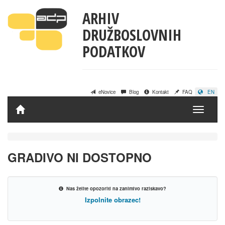
ARHIV
DRUŽBOSLOVNIH
PODATKOV
eNovice
Blog
Kontakt
FAQ
EN
Domov
GRADIVO NI DOSTOPNO
Nas želite opozoriti na zanimivo raziskavo?
Izpolnite obrazec!