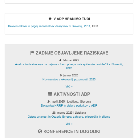
V ADP HRANIMO TUDI
Delovni odnosi in pogoji raznašalcev časopisov v Sloveniji, 2014
, CDK
ZADNJE OBJAVLJENE RAZISKAVE
4. februar 2025
Analiza izobraževanja na daljavo v času prvega vala epidemije covida-19 v Sloveniji,
2020
9. januar 2025
Novinarstvo v ekonomiji pozornosti, 2023
Več »
AKTIVNOSTI ADP
24. april 2025 | Ljubljana, Slovenia
Delavnica NRRP in objava podatkov v ADP
26. marec 2025 | Ljubljana
Odprta znanost in Obzorje Evropa: zahteve, priporočila in dileme
Več »
KONFERENCE IN DOGODKI