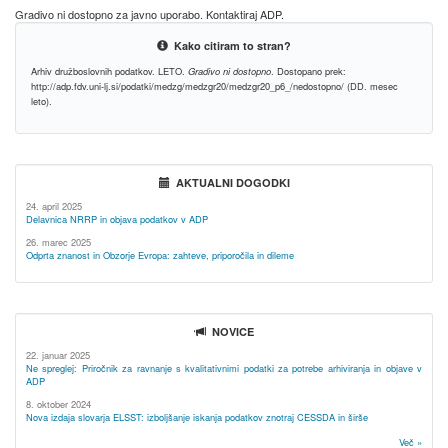
Gradivo ni dostopno za javno uporabo. Kontaktiraj ADP.
Kako citiram to stran?
Arhiv družboslovnih podatkov. LETO.
Gradivo ni dostopno
. Dostopano prek:
http://adp.fdv.uni-lj.si/podatki/medzg/medzgr20/medzgr20_p6_/nedostopno/ (DD. mesec
leto).
AKTUALNI DOGODKI
24. april 2025
Delavnica NRRP in objava podatkov v ADP
26. marec 2025
Odprta znanost in Obzorje Evropa: zahteve, priporočila in dileme
NOVICE
22. januar 2025
Ne spreglej: Priročnik za ravnanje s kvalitativnimi podatki za potrebe arhiviranja in objave v
ADP
8. oktober 2024
Nova izdaja slovarja ELSST: izboljšanje iskanja podatkov znotraj CESSDA in širše
Več »