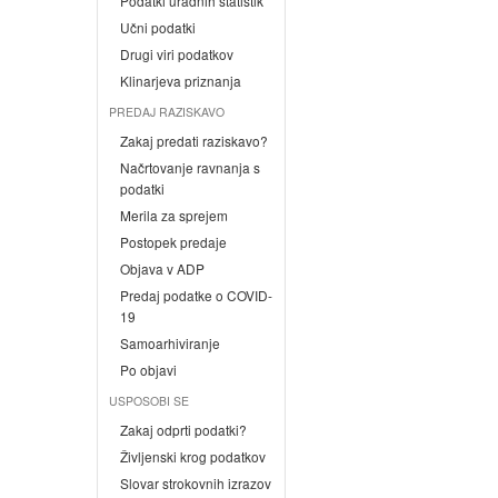
Podatki uradnih statistik
Učni podatki
Drugi viri podatkov
Klinarjeva priznanja
PREDAJ RAZISKAVO
Zakaj predati raziskavo?
Načrtovanje ravnanja s
podatki
Merila za sprejem
Postopek predaje
Objava v ADP
Predaj podatke o COVID-
19
Samoarhiviranje
Po objavi
USPOSOBI SE
Zakaj odprti podatki?
Življenski krog podatkov
Slovar strokovnih izrazov