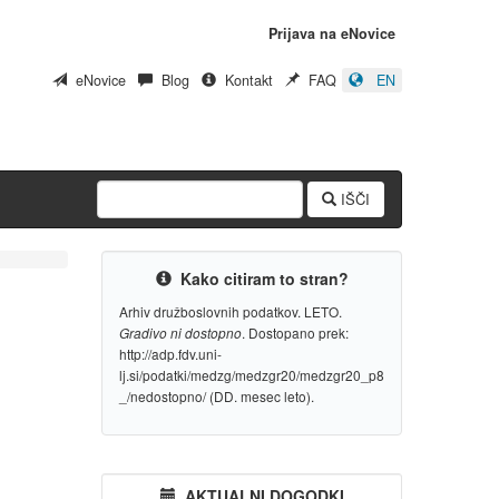
Prijava na eNovice
eNovice
Blog
Kontakt
FAQ
EN
IŠČI
Kako citiram to stran?
Arhiv družboslovnih podatkov. LETO.
. Dostopano prek:
Gradivo ni dostopno
http://adp.fdv.uni-
lj.si/podatki/medzg/medzgr20/medzgr20_p8
_/nedostopno/ (DD. mesec leto).
AKTUALNI DOGODKI