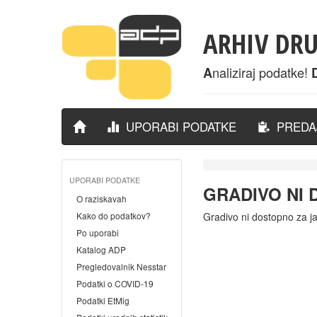
ARHIV DR
naliziraj podatke!
A
UPORABI PODATKE
PREDAJ
UPORABI PODATKE
GRADIVO NI
O raziskavah
Kako do podatkov?
Gradivo ni dostopno za j
Po uporabi
Katalog ADP
Pregledovalnik Nesstar
Podatki o COVID-19
Podatki EtMig