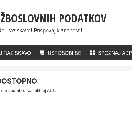
UŽBOSLOVNIH PODATKOV
eli raziskavo!
rispevaj k znanosti!
D
P
 RAZISKAVO
USPOSOBI SE
SPOZNAJ ADP
 DOSTOPNO
avno uporabo. Kontaktiraj ADP.