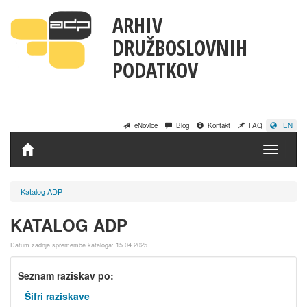
ARHIV
DRUŽBOSLOVNIH
PODATKOV
eNovice
Blog
Kontakt
FAQ
EN
Domov
Katalog ADP
KATALOG ADP
Datum zadnje spremembe kataloga: 15.04.2025
Seznam raziskav po:
Šifri raziskave