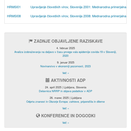
HRMSI01
Upravljanje človeških virov, Slovenija 2001: Mednarodna primerjalna štu
HRMSI08
Upravljanje človeških virov, Slovenija 2008: Mednarodna primerjalna štu
ZADNJE OBJAVLJENE RAZISKAVE
4. februar 2025
Analiza izobraževanja na daljavo v času prvega vala epidemije covida-19 v Sloveniji,
2020
9. januar 2025
Novinarstvo v ekonomiji pozornosti, 2023
Več »
AKTIVNOSTI ADP
24. april 2025 | Ljubljana, Slovenia
Delavnica NRRP in objava podatkov v ADP
26. marec 2025 | Ljubljana
Odprta znanost in Obzorje Evropa: zahteve, priporočila in dileme
Več »
KONFERENCE IN DOGODKI
Več »