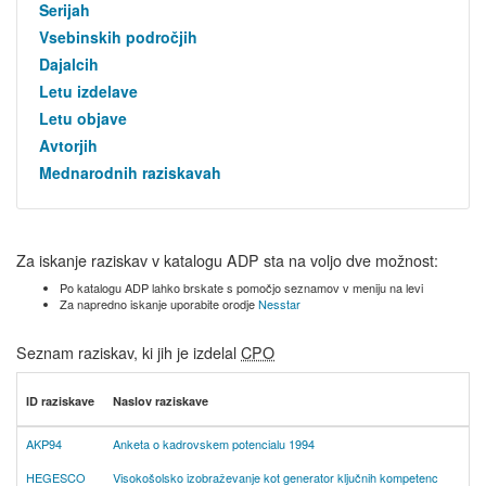
Serijah
Vsebinskih področjih
Dajalcih
Letu izdelave
Letu objave
Avtorjih
Mednarodnih raziskavah
Za iskanje raziskav v katalogu ADP sta na voljo dve možnost:
Po katalogu ADP lahko brskate s pomočjo seznamov v meniju na levi
Za napredno iskanje uporabite orodje
Nesstar
Seznam raziskav, ki jih je izdelal
CPO
ID raziskave
Naslov raziskave
AKP94
Anketa o kadrovskem potencialu 1994
HEGESCO
Visokošolsko izobraževanje kot generator ključnih kompetenc