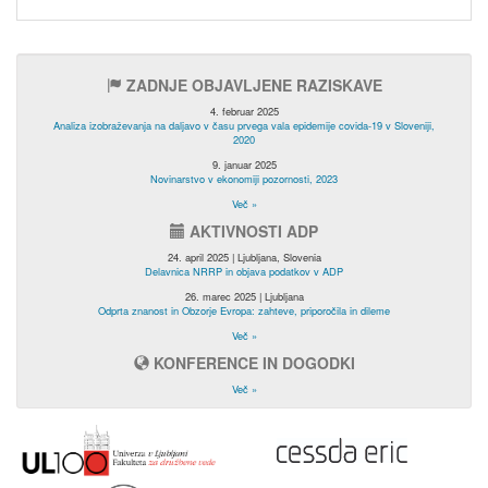
ZADNJE OBJAVLJENE RAZISKAVE
4. februar 2025
Analiza izobraževanja na daljavo v času prvega vala epidemije covida-19 v Sloveniji,
2020
9. januar 2025
Novinarstvo v ekonomiji pozornosti, 2023
Več »
AKTIVNOSTI ADP
24. april 2025 | Ljubljana, Slovenia
Delavnica NRRP in objava podatkov v ADP
26. marec 2025 | Ljubljana
Odprta znanost in Obzorje Evropa: zahteve, priporočila in dileme
Več »
KONFERENCE IN DOGODKI
Več »