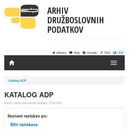
ARHIV
DRUŽBOSLOVNIH
PODATKOV
eNovice
Blog
Kontakt
FAQ
EN
Domov
Katalog ADP
KATALOG ADP
Datum zadnje spremembe kataloga: 15.04.2025
Seznam raziskav po:
Šifri raziskave