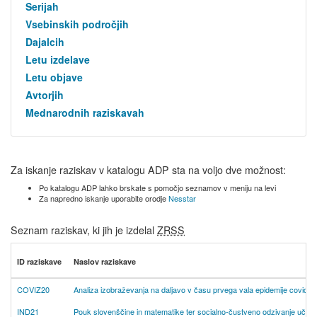
Serijah
Vsebinskih področjih
Dajalcih
Letu izdelave
Letu objave
Avtorjih
Mednarodnih raziskavah
Za iskanje raziskav v katalogu ADP sta na voljo dve možnost:
Po katalogu ADP lahko brskate s pomočjo seznamov v meniju na levi
Za napredno iskanje uporabite orodje
Nesstar
Seznam raziskav, ki jih je izdelal
ZRSS
ID raziskave
Naslov raziskave
COVIZ20
Analiza izobraževanja na daljavo v času prvega vala epidemije covida-1
IND21
Pouk slovenščine in matematike ter socialno-čustveno odzivanje učen