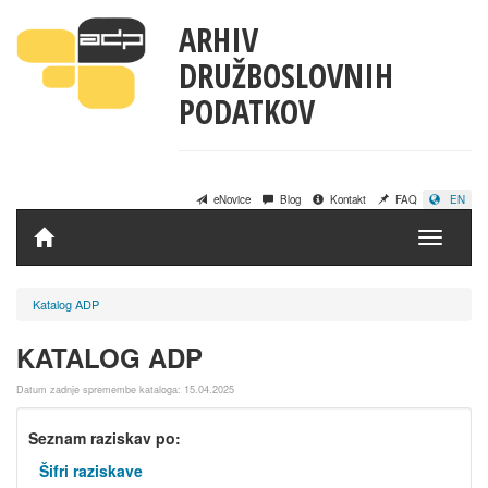
ARHIV
DRUŽBOSLOVNIH
PODATKOV
eNovice
Blog
Kontakt
FAQ
EN
Domov
Katalog ADP
KATALOG ADP
Datum zadnje spremembe kataloga: 15.04.2025
Seznam raziskav po:
Šifri raziskave