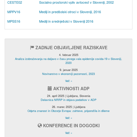
CESTE02
Socialno prostorski vpliv avtocest v Sloveniji, 2002
MPPV16
Mediji in predšolski otroci v Sloveniji, 2016
MPSS16
Mediji in srednješolci v Sloveniji 2016
ZADNJE OBJAVLJENE RAZISKAVE
4. februar 2025
Analiza izobraževanja na daljavo v času prvega vala epidemije covida-19 v Sloveniji,
2020
9. januar 2025
Novinarstvo v ekonomiji pozornosti, 2023
Več »
AKTIVNOSTI ADP
24. april 2025 | Ljubljana, Slovenia
Delavnica NRRP in objava podatkov v ADP
26. marec 2025 | Ljubljana
Odprta znanost in Obzorje Evropa: zahteve, priporočila in dileme
Več »
KONFERENCE IN DOGODKI
Več »