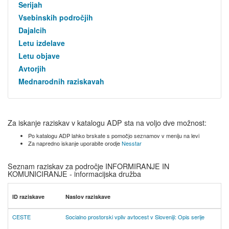
Serijah
Vsebinskih področjih
Dajalcih
Letu izdelave
Letu objave
Avtorjih
Mednarodnih raziskavah
Za iskanje raziskav v katalogu ADP sta na voljo dve možnost:
Po katalogu ADP lahko brskate s pomočjo seznamov v meniju na levi
Za napredno iskanje uporabite orodje
Nesstar
Seznam raziskav za področje INFORMIRANJE IN
KOMUNICIRANJE - informacijska družba
ID raziskave
Naslov raziskave
CESTE
Socialno prostorski vpliv avtocest v Sloveniji: Opis serije