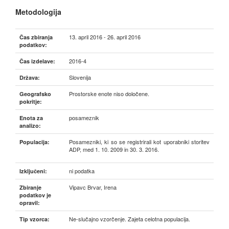
Metodologija
13. april 2016 - 26. april 2016
Čas zbiranja
podatkov:
2016-4
Čas izdelave:
Slovenija
Država:
Prostorske enote niso določene.
Geografsko
pokritje:
posameznik
Enota za
analizo:
Posamezniki, ki so se registrirali kot uporabniki storitev
Populacija:
ADP, med 1. 10. 2009 in 30. 3. 2016.
ni podatka
Izključeni:
Vipavc Brvar, Irena
Zbiranje
podatkov je
opravil:
Ne-slučajno vzorčenje. Zajeta celotna populacija.
Tip vzorca: