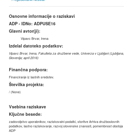
Osnovne informacije o raziskavi
ADP - IDNo:
ADPUSE16
Glavni avtor(ji):
Vipavc Brvar, Irena
Izdelal datoteko podatkov:
Vipavc Brvar, Irena, Fakulteta za družbene vede, Univerza v Ljubljani (Ljubljana,
Slovenija; april 2016)
Finančna podpora:
Financiranje iz lastnih sredstev.
Številka projekta:
/ (None)
Vsebina raziskave
Ključne besede:
zadovoljstvo uporabnikov, raziskovalni podatki, storitve Arhiva družboslovnih
podatkov, lastno raziskovanje, razvoj slovenske znanosti, pomembnost obstoja
ADP