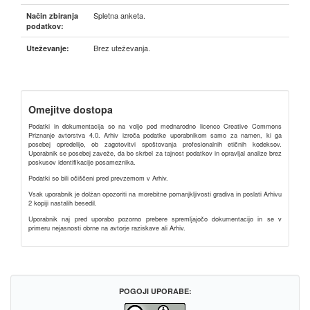
Spletna anketa.
Način zbiranja
podatkov:
Brez uteževanja.
Uteževanje:
Omejitve dostopa
Podatki in dokumentacija so na voljo pod mednarodno licenco Creative Commons
Priznanje avtorstva 4.0. Arhiv izroča podatke uporabnikom samo za namen, ki ga
posebej opredelijo, ob zagotovitvi spoštovanja profesionalnih etičnih kodeksov.
Uporabnik se posebej zaveže, da bo skrbel za tajnost podatkov in opravljal analize brez
poskusov identifikacije posameznika.
Podatki so bili očiščeni pred prevzemom v Arhiv.
Vsak uporabnik je dolžan opozoriti na morebitne pomanjkljivosti gradiva in poslati Arhivu
2 kopiji nastalih besedil.
Uporabnik naj pred uporabo pozorno prebere spremljajočo dokumentacijo in se v
primeru nejasnosti obrne na avtorje raziskave ali Arhiv.
POGOJI UPORABE: