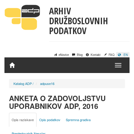
ARHIV
DRUŽBOSLOVNIH
PODATKOV
eNovice
Blog
Kontakt
FAQ
EN
Domov
Katalog ADP
/
adpuse16
ANKETA O ZADOVOLJSTVU
UPORABNIKOV ADP, 2016
Opis raziskave
Opis podatkov
Spremna gradiva
Pregledovalnik Nesstar