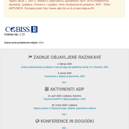
Vipavc Brvar, I. (2017).
Anketa o zadovoljstvu uporabnikov ADP, 2016
[Podatkovna
datoteka]. Ljubljana: Univerza v Ljubljani, Arhiv družboslovnih podatkov. ADP - IDNo:
ADPUSE16. Dostopno prek http://www.adp.fdv.uni-lj.si/opisi/adpuse16/
Cobiss tip:
2.25
Datum prve podatkovne objave:
2016
ZADNJE OBJAVLJENE RAZISKAVE
4. februar 2025
Analiza izobraževanja na daljavo v času prvega vala epidemije covida-19 v Sloveniji, 2020
9. januar 2025
Novinarstvo v ekonomiji pozornosti, 2023
Več »
AKTIVNOSTI ADP
24. april 2025 | Ljubljana, Slovenia
Delavnica NRRP in objava podatkov v ADP
26. marec 2025 | Ljubljana
Odprta znanost in Obzorje Evropa: zahteve, priporočila in dileme
Več »
KONFERENCE IN DOGODKI
Več »