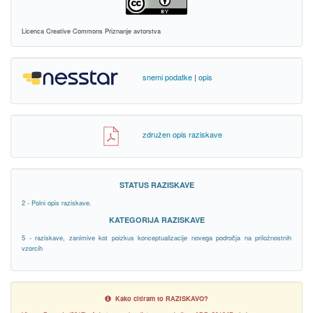
Licenca Creative Commons Priznanje avtorstva
snemi podatke
|
opis
združen opis raziskave
STATUS RAZISKAVE
2 - Polni opis raziskave.
KATEGORIJA RAZISKAVE
5 - raziskave, zanimive kot poizkus konceptualizacije novega področja na priložnostnih
vzorcih
Kako citiram to RAZISKAVO?