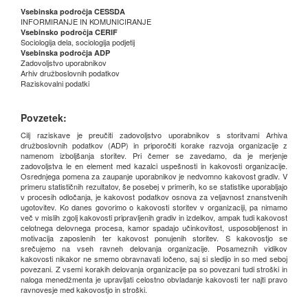
Vsebinska področja CESSDA
INFORMIRANJE IN KOMUNICIRANJE
Vsebinsko področja CERIF
Sociologija dela, sociologija podjetij
Vsebinska področja ADP
Zadovoljstvo uporabnikov
Arhiv družboslovnih podatkov
Raziskovalni podatki
Povzetek:
Cilj raziskave je preučiti zadovoljstvo uporabnikov s storitvami Arhiva
družboslovnih podatkov (ADP) in priporočiti korake razvoja organizacije z
namenom izboljšanja storitev. Pri čemer se zavedamo, da je merjenje
zadovoljstva le en element med kazalci uspešnosti in kakovosti organizacije.
Osrednjega pomena za zaupanje uporabnikov je nedvomno kakovost gradiv. V
primeru statističnih rezultatov, še posebej v primerih, ko se statistike uporabljajo
v procesih odločanja, je kakovost podatkov osnova za veljavnost znanstvenih
ugotovitev. Ko danes govorimo o kakovosti storitev v organizaciji, pa nimamo
več v mislih zgolj kakovosti pripravljenih gradiv in izdelkov, ampak tudi kakovost
celotnega delovnega procesa, kamor spadajo učinkovitost, usposobljenost in
motivacija zaposlenih ter kakovost ponujenih storitev. S kakovostjo se
srečujemo na vseh ravneh delovanja organizacije. Posameznih vidikov
kakovosti nikakor ne smemo obravnavati ločeno, saj si sledijo in so med seboj
povezani. Z vsemi korakih delovanja organizacije pa so povezani tudi stroški in
naloga menedžmenta je upravljati celostno obvladanje kakovosti ter najti pravo
ravnovesje med kakovostjo in stroški.