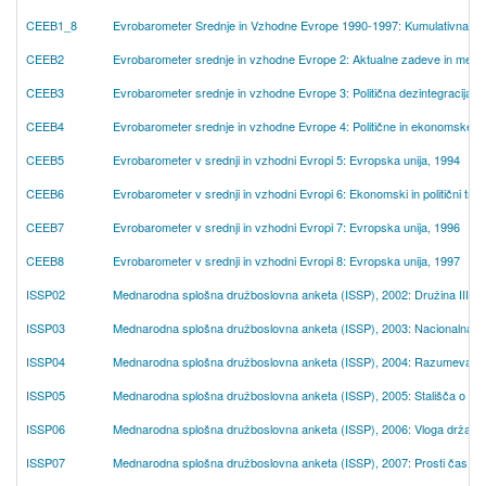
CEEB1_8
Evrobarometer Srednje in Vzhodne Evrope 1990-1997: Kumulativna 
CEEB2
Evrobarometer srednje in vzhodne Evrope 2: Aktualne zadeve in mediji
CEEB3
Evrobarometer srednje in vzhodne Evrope 3: Politična dezintegracija, 
CEEB4
Evrobarometer srednje in vzhodne Evrope 4: Politične in ekonomske
CEEB5
Evrobarometer v srednji in vzhodni Evropi 5: Evropska unija, 1994
CEEB6
Evrobarometer v srednji in vzhodni Evropi 6: Ekonomski in politični tren
CEEB7
Evrobarometer v srednji in vzhodni Evropi 7: Evropska unija, 1996
CEEB8
Evrobarometer v srednji in vzhodni Evropi 8: Evropska unija, 1997
ISSP02
Mednarodna splošna družboslovna anketa (ISSP), 2002: Družina III
ISSP03
Mednarodna splošna družboslovna anketa (ISSP), 2003: Nacionalna iden
ISSP04
Mednarodna splošna družboslovna anketa (ISSP), 2004: Razumevanje 
ISSP05
Mednarodna splošna družboslovna anketa (ISSP), 2005: Stališča o delu
ISSP06
Mednarodna splošna družboslovna anketa (ISSP), 2006: Vloga države
ISSP07
Mednarodna splošna družboslovna anketa (ISSP), 2007: Prosti čas in š