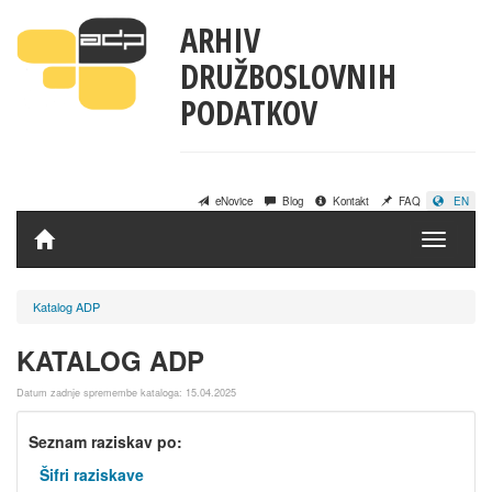
ARHIV
DRUŽBOSLOVNIH
PODATKOV
eNovice
Blog
Kontakt
FAQ
EN
Domov
Katalog ADP
KATALOG ADP
Datum zadnje spremembe kataloga: 15.04.2025
Seznam raziskav po:
Šifri raziskave