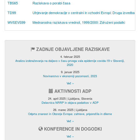
TBS65
Raziskava o porabi časa
TD99
Utrjevanje demokracije v centralni in vzhodni Evropi: Druga izvedba ra
WVSEVS99
Mednarodna raziskava vrednot, 1999/2000: Združeni podatki
ZADNJE OBJAVLJENE RAZISKAVE
4. februar 2025
Analiza izobraževanja na daljavo v času prvega vala epidemije covida-19 v Sloveniji,
2020
9. januar 2025
Novinarstvo v ekonomiji pozornosti, 2023
Več »
AKTIVNOSTI ADP
24. april 2025 | Ljubljana, Slovenia
Delavnica NRRP in objava podatkov v ADP
26. marec 2025 | Ljubljana
Odprta znanost in Obzorje Evropa: zahteve, priporočila in dileme
Več »
KONFERENCE IN DOGODKI
Več »