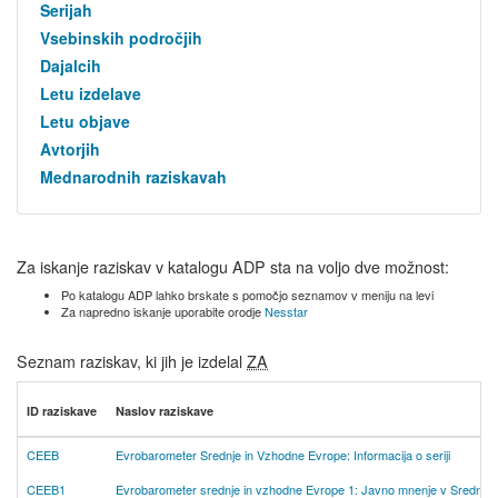
Serijah
Vsebinskih področjih
Dajalcih
Letu izdelave
Letu objave
Avtorjih
Mednarodnih raziskavah
Za iskanje raziskav v katalogu ADP sta na voljo dve možnost:
Po katalogu ADP lahko brskate s pomočjo seznamov v meniju na levi
Za napredno iskanje uporabite orodje
Nesstar
Seznam raziskav, ki jih je izdelal
ZA
ID raziskave
Naslov raziskave
CEEB
Evrobarometer Srednje in Vzhodne Evrope: Informacija o seriji
CEEB1
Evrobarometer srednje in vzhodne Evrope 1: Javno mnenje v Srednji i