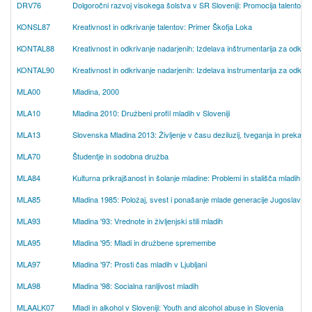
DRV76
Dolgoročni razvoj visokega šolstva v SR Sloveniji: Promocija talentov i
KONSL87
Kreativnost in odkrivanje talentov: Primer Škofja Loka
KONTAL88
Kreativnost in odkrivanje nadarjenih: Izdelava inštrumentarija za odkriv
KONTAL90
Kreativnost in odkrivanje nadarjenih: Izdelava instrumentarija za odkriv
MLA00
Mladina, 2000
MLA10
Mladina 2010: Družbeni profil mladih v Sloveniji
MLA13
Slovenska Mladina 2013: Življenje v času deziluzij, tveganja in prekarno
MLA70
Študentje in sodobna družba
MLA84
Kulturna prikrajšanost in šolanje mladine: Problemi in stališča mladih (g
MLA85
Mladina 1985: Položaj, svest i ponašanje mlade generacije Jugoslavije
MLA93
Mladina '93: Vrednote in življenjski stili mladih
MLA95
Mladina '95: Mladi in družbene spremembe
MLA97
Mladina '97: Prosti čas mladih v Ljubljani
MLA98
Mladina '98: Socialna ranljivost mladih
MLAALK07
Mladi in alkohol v Sloveniji: Youth and alcohol abuse in Slovenia