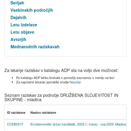
Serijah
Vsebinskih področjih
Dajalcih
Letu izdelave
Letu objave
Avtorjih
Mednarodnih raziskavah
Za iskanje raziskav v katalogu ADP sta na voljo dve možnost:
Po katalogu ADP lahko brskate s pomočjo seznamov v meniju na levi
Za napredno iskanje uporabite orodje
Nesstar
Seznam raziskav za področje DRUŽBENA SLOJEVITOST IN
SKUPINE - mladina
ID raziskave
Naslov raziskave
CCEB031Y
Evrobarometer držav kandidatk, 2003.1; marec - maj 2003: Mladina v 