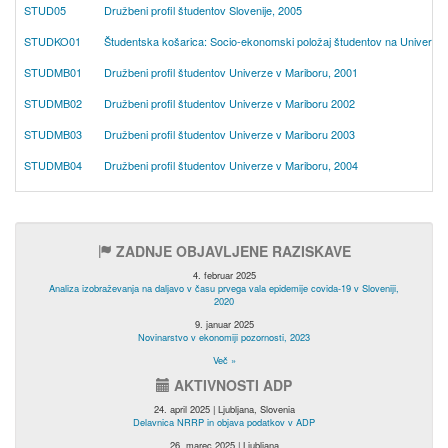
STUD05
Družbeni profil študentov Slovenije, 2005
STUDKO01
Študentska košarica: Socio-ekonomski položaj študentov na Univerzi v 
STUDMB01
Družbeni profil študentov Univerze v Mariboru, 2001
STUDMB02
Družbeni profil študentov Univerze v Mariboru 2002
STUDMB03
Družbeni profil študentov Univerze v Mariboru 2003
STUDMB04
Družbeni profil študentov Univerze v Mariboru, 2004
ZADNJE OBJAVLJENE RAZISKAVE
4. februar 2025
Analiza izobraževanja na daljavo v času prvega vala epidemije covida-19 v Sloveniji,
2020
9. januar 2025
Novinarstvo v ekonomiji pozornosti, 2023
Več »
AKTIVNOSTI ADP
24. april 2025 | Ljubljana, Slovenia
Delavnica NRRP in objava podatkov v ADP
26. marec 2025 | Ljubljana