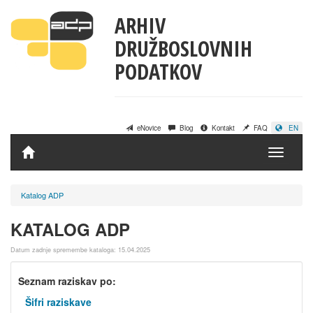
ARHIV
DRUŽBOSLOVNIH
PODATKOV
eNovice
Blog
Kontakt
FAQ
EN
Domov
Katalog ADP
KATALOG ADP
Datum zadnje spremembe kataloga: 15.04.2025
Seznam raziskav po:
Šifri raziskave