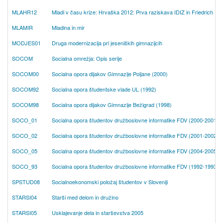
MLAHR12
Mladi v času krize: Hrvaška 2012: Prva raziskava IDIZ in Friedrich Eber
MLAMIR
Mladina in mir
MODJES01
Druga modernizacija pri jeseniških gimnazijcih
SOCOM
Socialna omrežja: Opis serije
SOCOM00
Socialna opora dijakov Gimnazije Poljane (2000)
SOCOM92
Socialna opora študentske vlade UL (1992)
SOCOM98
Socialna opora dijakov Gimnazije Bežigrad (1998)
SOCO_01
Socialna opora študentov družboslovne informatike FDV (2000-2001)
SOCO_02
Socialna opora študentov družboslovne informatike FDV (2001-2002)
SOCO_05
Socialna opora študentov družboslovne informatike FDV (2004-2005)
SOCO_93
Socialna opora študentov družboslovne informatike FDV (1992-1993)
SPSTUD08
Socialnoekonomski položaj študentov v Sloveniji
STARSI04
Starši med delom in družino
STARSI05
Usklajevanje dela in starševstva 2005