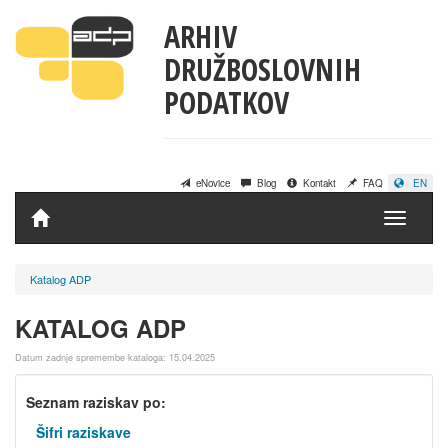
ARHIV
DRUŽBOSLOVNIH
PODATKOV
eNovice
Blog
Kontakt
FAQ
EN
Domov
Katalog ADP
KATALOG ADP
Datum zadnje spremembe kataloga: 15.04.2025
Seznam raziskav po:
Šifri raziskave