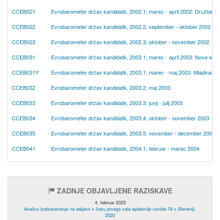
CCEB021
Evrobarometer držav kandidatk, 2002.1; marec - april 2002: Družben
CCEB022
Evrobarometer držav kandidatk, 2002.2; september - oktober 2002
CCEB023
Evrobarometer držav kandidatk, 2002.3; oktober - november 2002: Nove
CCEB031
Evrobarometer držav kandidatk, 2003.1; marec - april 2003: Nove evro
CCEB031Y
Evrobarometer držav kandidatk, 2003.1; marec - maj 2003: Mladina v 
CCEB032
Evrobarometer držav kandidatk, 2003.2; maj 2003
CCEB033
Evrobarometer držav kandidatk, 2003.3; junij - julij 2003
CCEB034
Evrobarometer držav kandidatk, 2003.4; oktober - november 2003
CCEB035
Evrobarometer držav kandidatk, 2003.5; november - december 2003
CCEB041
Evrobarometer držav kandidatk, 2004.1; februar - marec 2004
ZADNJE OBJAVLJENE RAZISKAVE
4. februar 2025
Analiza izobraževanja na daljavo v času prvega vala epidemije covida-19 v Sloveniji,
2020