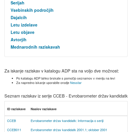
Serijah
Vsebinskih področjih
Dajalcih
Letu izdelave
Letu objave
Avtorjih
Mednarodnih raziskavah
Za iskanje raziskav v katalogu ADP sta na voljo dve možnost:
Po katalogu ADP lahko brskate s pomočjo seznamov v meniju na levi
Za napredno iskanje uporabite orodje
Nesstar
Seznam raziskav iz serije CCEB - Evrobarometer držav kandidatk
ID raziskave
Naslov raziskave
CCEB
Evrobarometer držav kandidatk: Informacija o seriji
CCEB011
Evrobarometer držav kandidatk 2001.1; oktober 2001