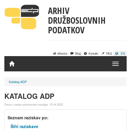
ARHIV
DRUŽBOSLOVNIH
PODATKOV
eNovice
Blog
Kontakt
FAQ
EN
Domov
Katalog ADP
KATALOG ADP
Datum zadnje spremembe kataloga: 15.04.2025
Seznam raziskav po:
Šifri raziskave