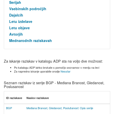
Serijah
Vsebinskih področjih
Dajalcih
Letu izdelave
Letu objave
Avtorjih
Mednarodnih raziskavah
Za iskanje raziskav v katalogu ADP sta na voljo dve možnost:
Po katalogu ADP lahko brskate s pomočjo seznamov v meniju na levi
Za napredno iskanje uporabite orodje
Nesstar
Seznam raziskav iz serije BGP - Mediana Branost, Gledanost,
Poslusanost
ID raziskave
Naslov raziskave
BGP
Mediana Branost, Gledanost, Poslušanost: Opis serije