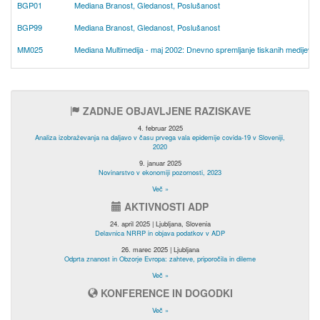
BGP01
Mediana Branost, Gledanost, Poslušanost
BGP99
Mediana Branost, Gledanost, Poslušanost
MM025
Mediana Multimedija - maj 2002: Dnevno spremljanje tiskanih medijev, te
ZADNJE OBJAVLJENE RAZISKAVE
4. februar 2025
Analiza izobraževanja na daljavo v času prvega vala epidemije covida-19 v Sloveniji,
2020
9. januar 2025
Novinarstvo v ekonomiji pozornosti, 2023
Več »
AKTIVNOSTI ADP
24. april 2025 | Ljubljana, Slovenia
Delavnica NRRP in objava podatkov v ADP
26. marec 2025 | Ljubljana
Odprta znanost in Obzorje Evropa: zahteve, priporočila in dileme
Več »
KONFERENCE IN DOGODKI
Več »