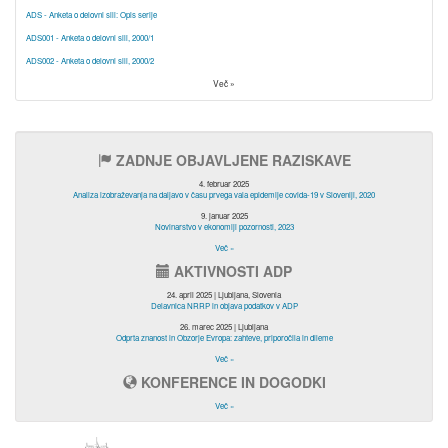
ADS - Anketa o delovni sili: Opis serije
ADS001 - Anketa o delovni sili, 2000/1
ADS002 - Anketa o delovni sili, 2000/2
Več »
ZADNJE OBJAVLJENE RAZISKAVE
4. februar 2025
Analiza izobraževanja na daljavo v času prvega vala epidemije covida-19 v Sloveniji, 2020
9. januar 2025
Novinarstvo v ekonomiji pozornosti, 2023
Več »
AKTIVNOSTI ADP
24. april 2025 | Ljubljana, Slovenia
Delavnica NRRP in objava podatkov v ADP
26. marec 2025 | Ljubljana
Odprta znanost in Obzorje Evropa: zahteve, priporočila in dileme
Več »
KONFERENCE IN DOGODKI
Več »