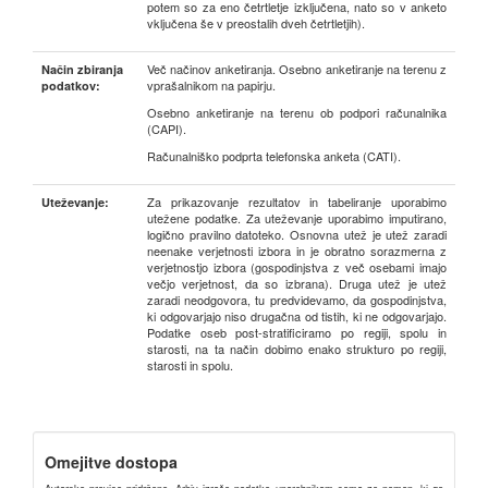
potem so za eno četrtletje izključena, nato so v anketo
vključena še v preostalih dveh četrtletjih).
Več načinov anketiranja. Osebno anketiranje na terenu z
Način zbiranja
vprašalnikom na papirju.
podatkov:
Osebno anketiranje na terenu ob podpori računalnika
(CAPI).
Računalniško podprta telefonska anketa (CATI).
Za prikazovanje rezultatov in tabeliranje uporabimo
Uteževanje:
utežene podatke. Za uteževanje uporabimo imputirano,
logično pravilno datoteko. Osnovna utež je utež zaradi
neenake verjetnosti izbora in je obratno sorazmerna z
verjetnostjo izbora (gospodinjstva z več osebami imajo
večjo verjetnost, da so izbrana). Druga utež je utež
zaradi neodgovora, tu predvidevamo, da gospodinjstva,
ki odgovarjajo niso drugačna od tistih, ki ne odgovarjajo.
Podatke oseb post-stratificiramo po regiji, spolu in
starosti, na ta način dobimo enako strukturo po regiji,
starosti in spolu.
Omejitve dostopa