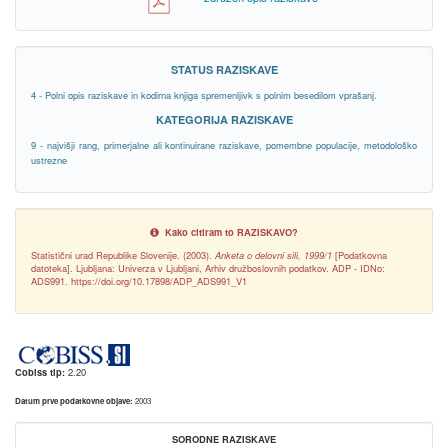
STATUS RAZISKAVE
4 - Polni opis raziskave in kodirna knjiga spremenljivk s polnim besedilom vprašanj.
KATEGORIJA RAZISKAVE
9 - najvišji rang, primerjalne ali kontinuirane raziskave, pomembne populacije, metodološko
ustrezne
Kako citiram to RAZISKAVO?
Statistični urad Republike Slovenije. (2003).
Anketa o delovni sili, 1999/1
[Podatkovna
datoteka]. Ljubljana: Univerza v Ljubljani, Arhiv družboslovnih podatkov. ADP - IDNo:
ADS991. https://doi.org/10.17898/ADP_ADS991_V1
Cobiss tip:
2.20
Datum prve podatkovne objave:
2003
SORODNE RAZISKAVE