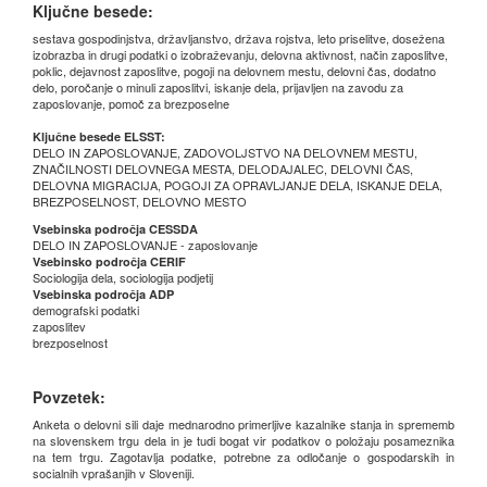
Ključne besede:
sestava gospodinjstva, državljanstvo, država rojstva, leto priselitve, dosežena
izobrazba in drugi podatki o izobraževanju, delovna aktivnost, način zaposlitve,
poklic, dejavnost zaposlitve, pogoji na delovnem mestu, delovni čas, dodatno
delo, poročanje o minuli zaposlitvi, iskanje dela, prijavljen na zavodu za
zaposlovanje, pomoč za brezposelne
Ključne besede ELSST:
DELO IN ZAPOSLOVANJE, ZADOVOLJSTVO NA DELOVNEM MESTU,
ZNAČILNOSTI DELOVNEGA MESTA, DELODAJALEC, DELOVNI ČAS,
DELOVNA MIGRACIJA, POGOJI ZA OPRAVLJANJE DELA, ISKANJE DELA,
BREZPOSELNOST, DELOVNO MESTO
Vsebinska področja CESSDA
DELO IN ZAPOSLOVANJE - zaposlovanje
Vsebinsko področja CERIF
Sociologija dela, sociologija podjetij
Vsebinska področja ADP
demografski podatki
zaposlitev
brezposelnost
Povzetek:
Anketa o delovni sili daje mednarodno primerljive kazalnike stanja in sprememb
na slovenskem trgu dela in je tudi bogat vir podatkov o položaju posameznika
na tem trgu. Zagotavlja podatke, potrebne za odločanje o gospodarskih in
socialnih vprašanjih v Sloveniji.