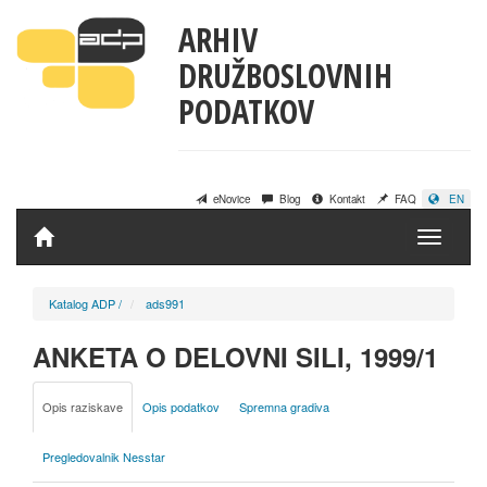
ARHIV
DRUŽBOSLOVNIH
PODATKOV
eNovice
Blog
Kontakt
FAQ
EN
Domov
Katalog ADP
/
ads991
ANKETA O DELOVNI SILI, 1999/1
Opis raziskave
Opis podatkov
Spremna gradiva
Pregledovalnik Nesstar