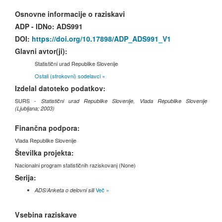
Osnovne informacije o raziskavi
ADP - IDNo:
ADS991
DOI:
https://doi.org/10.17898/ADP_ADS991_V1
Glavni avtor(ji):
Statistični urad Republike Slovenije
Ostali (strokovni) sodelavci »
Izdelal datoteko podatkov:
SURS -
Statistični urad Republike Slovenije, Vlada Republike Slovenije
(Ljubljana; 2003)
Finančna podpora:
Vlada Republike Slovenije
Številka projekta:
Nacionalni program statističnih raziskovanj (None)
Serija:
Več »
ADS/Anketa o delovni sili
Vsebina raziskave