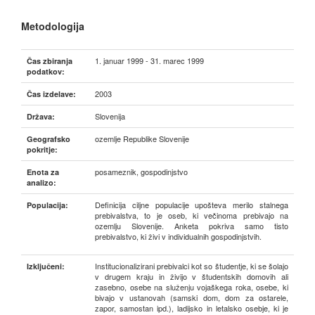
Metodologija
1. januar 1999 - 31. marec 1999
Čas zbiranja
podatkov:
2003
Čas izdelave:
Slovenija
Država:
ozemlje Republike Slovenije
Geografsko
pokritje:
posameznik, gospodinjstvo
Enota za
analizo:
Definicija ciljne populacije upošteva merilo stalnega
Populacija:
prebivalstva, to je oseb, ki večinoma prebivajo na
ozemlju Slovenije. Anketa pokriva samo tisto
prebivalstvo, ki živi v individualnih gospodinjstvih.
Institucionalizirani prebivalci kot so študentje, ki se šolajo
Izključeni:
v drugem kraju in živijo v študentskih domovih ali
zasebno, osebe na služenju vojaškega roka, osebe, ki
bivajo v ustanovah (samski dom, dom za ostarele,
zapor, samostan ipd.), ladijsko in letalsko osebje, ki je