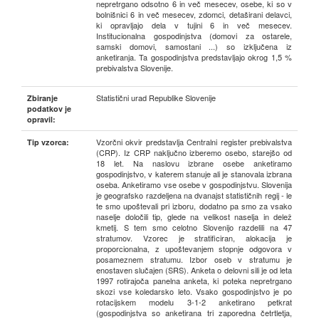
nepretrgano odsotno 6 in več mesecev, osebe, ki so v
bolnišnici 6 in več mesecev, zdomci, detaširani delavci,
ki opravljajo dela v tujini 6 in več mesecev.
Institucionalna gospodinjstva (domovi za ostarele,
samski domovi, samostani ...) so izključena iz
anketiranja. Ta gospodinjstva predstavljajo okrog 1,5 %
prebivalstva Slovenije.
Statistični urad Republike Slovenije
Zbiranje
podatkov je
opravil:
Vzorčni okvir predstavlja Centralni register prebivalstva
Tip vzorca:
(CRP). Iz CRP naključno izberemo osebo, starejšo od
18 let. Na naslovu izbrane osebe anketiramo
gospodinjstvo, v katerem stanuje ali je stanovala izbrana
oseba. Anketiramo vse osebe v gospodinjstvu. Slovenija
je geografsko razdeljena na dvanajst statističnih regij - le
te smo upoštevali pri izboru, dodatno pa smo za vsako
naselje določili tip, glede na velikost naselja in delež
kmetij. S tem smo celotno Slovenijo razdelili na 47
stratumov. Vzorec je stratificiran, alokacija je
proporcionalna, z upoštevanjem stopnje odgovora v
posameznem stratumu. Izbor oseb v stratumu je
enostaven slučajen (SRS). Anketa o delovni sili je od leta
1997 rotirajoča panelna anketa, ki poteka nepretrgano
skozi vse koledarsko leto. Vsako gospodinjstvo je po
rotacijskem modelu 3-1-2 anketirano petkrat
(gospodinjstva so anketirana tri zaporedna četrtletja,