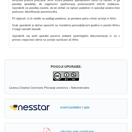
Avtorske pravice pridržane. Arhiv izroča podatke uporabnikom samo za namen, ki ga
posebej opredelijo, ob zagotovitvi spoštovanja profesionalnih etičnih kodeksov.
Uporabnik se posebej zaveže, da bo skrbel za tajnost podatkov in opravljal analize brez
poskusov identifikacije posameznika.
Pri objavah, ki bi sledile na podlagi podatkov, je potrebno polno citirati avtorja in Arhiv.
Vsak uporabnik je dolžan opozoriti na morebitne pomanjkljivosti gradiva in poslati Arhivu
2 kopiji nastalih besedil.
Uporabnik naj pred uporabo pozorno prebere spremljajočo dokumentacijo in se v
primeru nejasnosti obrne na avtorje raziskave ali Arhiv.
POGOJI UPORABE:
Licenca Creative Commons Priznanje avtorstva + Nekomercialno
snemi podatke
|
opis
združen opis raziskave