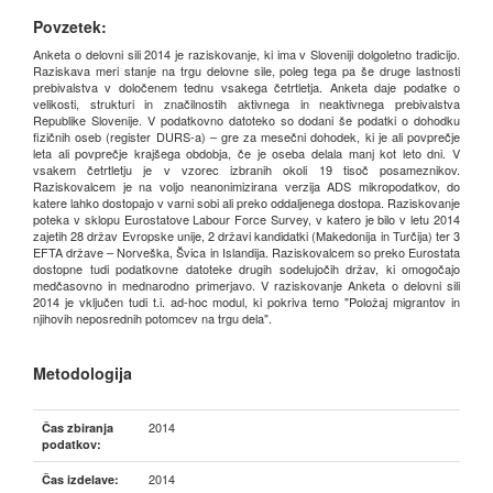
Povzetek:
Anketa o delovni sili 2014 je raziskovanje, ki ima v Sloveniji dolgoletno tradicijo.
Raziskava meri stanje na trgu delovne sile, poleg tega pa še druge lastnosti
prebivalstva v določenem tednu vsakega četrtletja. Anketa daje podatke o
velikosti, strukturi in značilnostih aktivnega in neaktivnega prebivalstva
Republike Slovenije. V podatkovno datoteko so dodani še podatki o dohodku
fizičnih oseb (register DURS-a) – gre za mesečni dohodek, ki je ali povprečje
leta ali povprečje krajšega obdobja, če je oseba delala manj kot leto dni. V
vsakem četrtletju je v vzorec izbranih okoli 19 tisoč posameznikov.
Raziskovalcem je na voljo neanonimizirana verzija ADS mikropodatkov, do
katere lahko dostopajo v varni sobi ali preko oddaljenega dostopa. Raziskovanje
poteka v sklopu Eurostatove Labour Force Survey, v katero je bilo v letu 2014
zajetih 28 držav Evropske unije, 2 državi kandidatki (Makedonija in Turčija) ter 3
EFTA države – Norveška, Švica in Islandija. Raziskovalcem so preko Eurostata
dostopne tudi podatkovne datoteke drugih sodelujočih držav, ki omogočajo
medčasovno in mednarodno primerjavo. V raziskovanje Anketa o delovni sili
2014 je vključen tudi t.i. ad-hoc modul, ki pokriva temo "Položaj migrantov in
njihovih neposrednih potomcev na trgu dela".
Metodologija
2014
Čas zbiranja
podatkov:
2014
Čas izdelave: