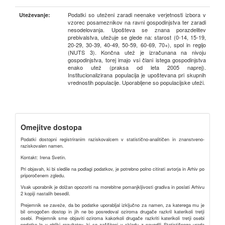
Podatki so uteženi zaradi neenake verjetnosti izbora v
Uteževanje:
vzorec posameznikov na ravni gospodinjstva ter zaradi
nesodelovanja. Upošteva se znana porazdelitev
prebivalstva, utežuje se glede na: starost (0-14, 15-19,
20-29, 30-39, 40-49, 50-59, 60-69, 70+), spol in regijo
(NUTS 3). Končna utež je izračunana na nivoju
gospodinjstva, torej imajo vsi člani istega gospodinjstva
enako utež (praksa od leta 2005 naprej).
Institucionalizirana populacija je upoštevana pri skupnih
vrednostih populacije. Uporabljene so populacijske uteži.
Omejitve dostopa
Podatki dostopni registriranim raziskovalcem v statistično-analitičen in znanstveno-
raziskovalen namen.
Kontakt: Irena Svetin.
Pri objavah, ki bi sledile na podlagi podatkov, je potrebno polno citirati avtorja in Arhiv po
priporočenem zgledu.
Vsak uporabnik je dolžan opozoriti na morebitne pomanjkljivosti gradiva in poslati Arhivu
2 kopiji nastalih besedil.
Prejemnik se zaveže, da bo podatke uporabljal izključno za namen, za katerega mu je
bil omogočen dostop in jih ne bo posredoval oziroma drugače razkril katerikoli tretji
osebi. Prejemnik sme objaviti oziroma kakorkoli drugače razkriti katerikoli tretji osebi
podatke le v obliki rezultatov, ki so zaščiteni v skladu z navodili Statističnega urada