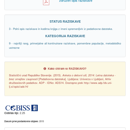
združen opis raziskave
STATUS RAZISKAVE
3 - Polni opis raziskave in kodirna knjiga z imeni spremenljivk iz podatkovne datoteke.
KATEGORIJA RAZISKAVE
9 - najvišji rang, primerjalne ali kontinuirane raziskave, pomembne populacije, metodološko
ustrezne
Kako citiram to RAZISKAVO?
Statistični urad Republike Slovenije. (2015).
Anketa o delovni sili, 2014: Letna datoteka -
brez omejitev zaupnosti
[Podatkovna datoteka]. Ljubljana: Univerza v Ljubljani, Arhiv
družboslovnih podatkov. ADP - IDNo: ADS14. Dostopno prek http://www.adp.fdv.uni-
lj.si/opisi/ads14/
Cobiss tip:
2.25
Datum prve podatkovne objave:
2015