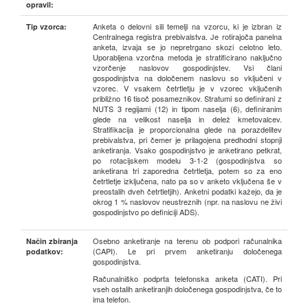
opravil:
Anketa o delovni sili temelji na vzorcu, ki je izbran iz
Tip vzorca:
Centralnega registra prebivalstva. Je rotirajoča panelna
anketa, izvaja se jo nepretrgano skozi celotno leto.
Uporabljena vzorčna metoda je stratificirano naključno
vzorčenje naslovov gospodinjstev. Vsi člani
gospodinjstva na določenem naslovu so vključeni v
vzorec. V vsakem četrtletju je v vzorec vključenih
približno 16 tisoč posameznikov. Stratumi so definirani z
NUTS 3 regijami (12) in tipom naselja (6), definiranim
glede na velikost naselja in delež kmetovalcev.
Stratifikacija je proporcionalna glede na porazdelitev
prebivalstva, pri čemer je prilagojena predhodni stopnji
anketiranja. Vsako gospodinjstvo je anketirano petkrat,
po rotacijskem modelu 3-1-2 (gospodinjstva so
anketirana tri zaporedna četrtletja, potem so za eno
četrtletje izključena, nato pa so v anketo vključena še v
preostalih dveh četrtletjih). Anketni podatki kažejo, da je
okrog 1 % naslovov neustreznih (npr. na naslovu ne živi
gospodinjstvo po definiciji ADS).
Osebno anketiranje na terenu ob podpori računalnika
Način zbiranja
(CAPI). Le pri prvem anketiranju določenega
podatkov:
gospodinjstva.
Računalniško podprta telefonska anketa (CATI). Pri
vseh ostalih anketiranjih določenega gospodinjstva, če to
ima telefon.