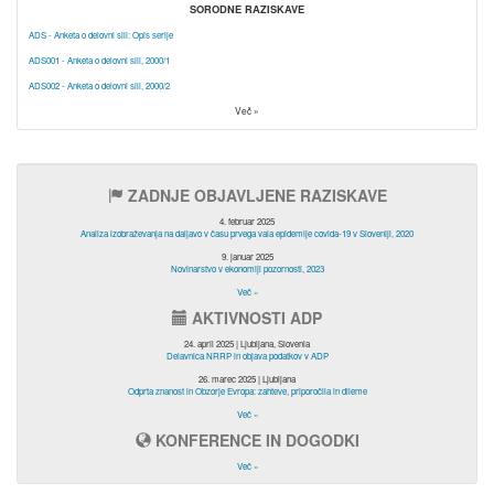
SORODNE RAZISKAVE
ADS - Anketa o delovni sili: Opis serije
ADS001 - Anketa o delovni sili, 2000/1
ADS002 - Anketa o delovni sili, 2000/2
Več »
ZADNJE OBJAVLJENE RAZISKAVE
4. februar 2025
Analiza izobraževanja na daljavo v času prvega vala epidemije covida-19 v Sloveniji, 2020
9. januar 2025
Novinarstvo v ekonomiji pozornosti, 2023
Več »
AKTIVNOSTI ADP
24. april 2025 | Ljubljana, Slovenia
Delavnica NRRP in objava podatkov v ADP
26. marec 2025 | Ljubljana
Odprta znanost in Obzorje Evropa: zahteve, priporočila in dileme
Več »
KONFERENCE IN DOGODKI
Več »