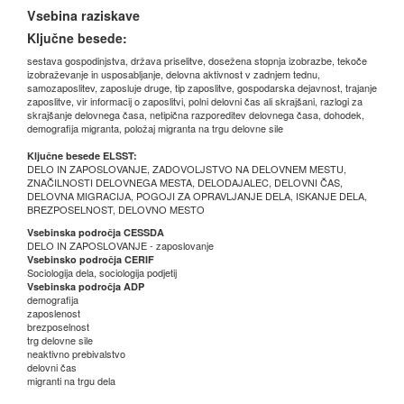
Vsebina raziskave
Ključne besede:
sestava gospodinjstva, država priselitve, dosežena stopnja izobrazbe, tekoče
izobraževanje in usposabljanje, delovna aktivnost v zadnjem tednu,
samozaposlitev, zaposluje druge, tip zaposlitve, gospodarska dejavnost, trajanje
zaposlitve, vir informacij o zaposlitvi, polni delovni čas ali skrajšani, razlogi za
skrajšanje delovnega časa, netipična razporeditev delovnega časa, dohodek,
demografija migranta, položaj migranta na trgu delovne sile
Ključne besede ELSST:
DELO IN ZAPOSLOVANJE, ZADOVOLJSTVO NA DELOVNEM MESTU,
ZNAČILNOSTI DELOVNEGA MESTA, DELODAJALEC, DELOVNI ČAS,
DELOVNA MIGRACIJA, POGOJI ZA OPRAVLJANJE DELA, ISKANJE DELA,
BREZPOSELNOST, DELOVNO MESTO
Vsebinska področja CESSDA
DELO IN ZAPOSLOVANJE - zaposlovanje
Vsebinsko področja CERIF
Sociologija dela, sociologija podjetij
Vsebinska področja ADP
demografija
zaposlenost
brezposelnost
trg delovne sile
neaktivno prebivalstvo
delovni čas
migranti na trgu dela