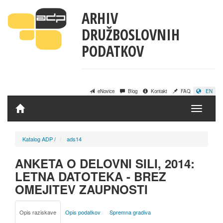
ARHIV
DRUŽBOSLOVNIH
PODATKOV
eNovice
Blog
Kontakt
FAQ
EN
Domov
Katalog ADP
/
ads14
ANKETA O DELOVNI SILI, 2014:
LETNA DATOTEKA - BREZ
OMEJITEV ZAUPNOSTI
Opis raziskave
Opis podatkov
Spremna gradiva