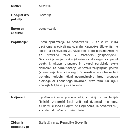
Slovenija
Država:
Slovenija
Geografsko
pokritje:
posameznik
Enota za
analizo:
Enota opazovanja so posamezniki, ki so v letu 2014
Populacija:
večinoma prebivali na ozemlju Republike Slovenije, ne
glede na državljanstvo. Vključeni so bili posamezniki, ki
so pretežno živeli v izbranem gospodinjstvu.
Gospodinjstvo je vsaka (družinska ali druga) skupnost
oseb, ki skupaj stanujejo in skupaj porabljajo svoje
dohodke za poravnavanje osnovnih življenjskih potreb
(stanovanje, hrana in drugo). V anketi so upoštevani tudi
trenutno odsotni člani gospodinjstva brez drugega
stalnega ali začasnega bivališča, prav tako tudi dijaki
srednjih šol, ki živijo v internatu.
Upoštevani niso posamezniki, ki živijo v institucijah
Izključeni:
(bolniki, zaporniki ipd.) več kot dvanajst mesecev,
študenti, ki med študijem ne živijo doma, in posamezniki,
ki stalno ali začasno živijo v tujini.
Statistični urad Republike Slovenije
Zbiranje
podatkov je