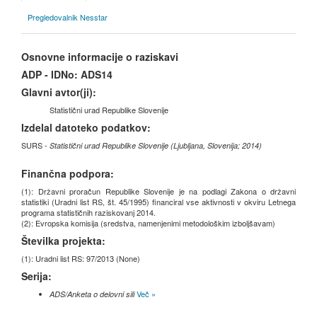
Pregledovalnik Nesstar
Osnovne informacije o raziskavi
ADP - IDNo:
ADS14
Glavni avtor(ji):
Statistični urad Republike Slovenije
Izdelal datoteko podatkov:
SURS -
Statistični urad Republike Slovenije (Ljubljana, Slovenija; 2014)
Finančna podpora:
(1): Državni proračun Republike Slovenije je na podlagi Zakona o državni
statistiki (Uradni list RS, št. 45/1995) financiral vse aktivnosti v okviru Letnega
programa statističnih raziskovanj 2014.
(2): Evropska komisija (sredstva, namenjenimi metodološkim izboljšavam)
Številka projekta:
(1): Uradni list RS: 97/2013 (None)
Serija:
Več »
ADS/Anketa o delovni sili