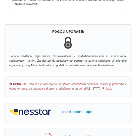
Republike Slovenije.
POGOJI UPORABE:
Podatki dostopni registriranim raziskovalcem v statistično-analitičen in znanstveno-
raziskovalen namen. Za dostop do podatkov se obrnite na avtorja raziskave ali pristojno
organizacijo, saj Arhiv družboslovnih podatkov ne distribuira podatkov te raziskave.
OPOMBA:
Datoteka je namenjena takojšnjim statističnim analizam, možna je pretvorba v
druge formate, za uporabo z drugimi statističnimi programi (SAS, STATA, R! itd.).
snemi podatke
|
opis