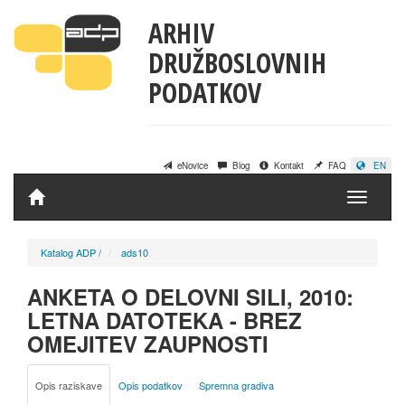
ARHIV
DRUŽBOSLOVNIH
PODATKOV
eNovice
Blog
Kontakt
FAQ
EN
Domov
Katalog ADP
/
ads10
ANKETA O DELOVNI SILI, 2010:
LETNA DATOTEKA - BREZ
OMEJITEV ZAUPNOSTI
Opis raziskave
Opis podatkov
Spremna gradiva