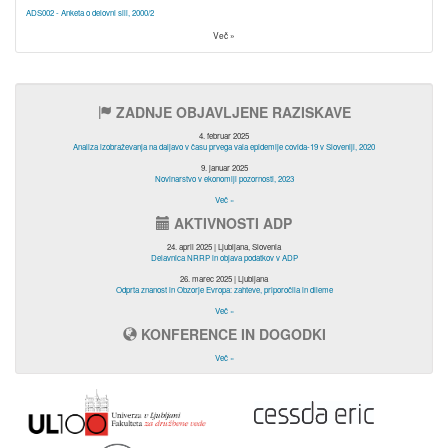
ADS002 - Anketa o delovni sili, 2000/2
Več »
ZADNJE OBJAVLJENE RAZISKAVE
4. februar 2025
Analiza izobraževanja na daljavo v času prvega vala epidemije covida-19 v Sloveniji, 2020
9. januar 2025
Novinarstvo v ekonomiji pozornosti, 2023
Več »
AKTIVNOSTI ADP
24. april 2025 | Ljubljana, Slovenia
Delavnica NRRP in objava podatkov v ADP
26. marec 2025 | Ljubljana
Odprta znanost in Obzorje Evropa: zahteve, priporočila in dileme
Več »
KONFERENCE IN DOGODKI
Več »