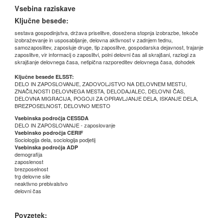
Vsebina raziskave
Ključne besede:
sestava gospodinjstva, država priselitve, dosežena stopnja izobrazbe, tekoče
izobraževanje in usposabljanje, delovna aktivnost v zadnjem tednu,
samozaposlitev, zaposluje druge, tip zaposlitve, gospodarska dejavnost, trajanje
zaposlitve, vir informacij o zaposlitvi, polni delovni čas ali skrajšani, razlogi za
skrajšanje delovnega časa, netipična razporeditev delovnega časa, dohodek
Ključne besede ELSST:
DELO IN ZAPOSLOVANJE, ZADOVOLJSTVO NA DELOVNEM MESTU,
ZNAČILNOSTI DELOVNEGA MESTA, DELODAJALEC, DELOVNI ČAS,
DELOVNA MIGRACIJA, POGOJI ZA OPRAVLJANJE DELA, ISKANJE DELA,
BREZPOSELNOST, DELOVNO MESTO
Vsebinska področja CESSDA
DELO IN ZAPOSLOVANJE - zaposlovanje
Vsebinsko področja CERIF
Sociologija dela, sociologija podjetij
Vsebinska področja ADP
demografija
zaposlenost
brezposelnost
trg delovne sile
neaktivno prebivalstvo
delovni čas
Povzetek: