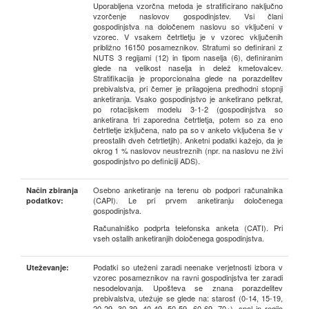
Uporabljena vzorčna metoda je stratificirano naključno
vzorčenje naslovov gospodinjstev. Vsi člani
gospodinjstva na določenem naslovu so vključeni v
vzorec. V vsakem četrtletju je v vzorec vključenih
približno 16150 posameznikov. Stratumi so definirani z
NUTS 3 regijami (12) in tipom naselja (6), definiranim
glede na velikost naselja in delež kmetovalcev.
Stratifikacija je proporcionalna glede na porazdelitev
prebivalstva, pri čemer je prilagojena predhodni stopnji
anketiranja. Vsako gospodinjstvo je anketirano petkrat,
po rotacijskem modelu 3-1-2 (gospodinjstva so
anketirana tri zaporedna četrtletja, potem so za eno
četrtletje izključena, nato pa so v anketo vključena še v
preostalih dveh četrtletjih). Anketni podatki kažejo, da je
okrog 1 % naslovov neustreznih (npr. na naslovu ne živi
gospodinjstvo po definiciji ADS).
Osebno anketiranje na terenu ob podpori računalnika
Način zbiranja
(CAPI). Le pri prvem anketiranju določenega
podatkov:
gospodinjstva.
Računalniško podprta telefonska anketa (CATI). Pri
vseh ostalih anketiranjih določenega gospodinjstva.
Podatki so uteženi zaradi neenake verjetnosti izbora v
Uteževanje:
vzorec posameznikov na ravni gospodinjstva ter zaradi
nesodelovanja. Upošteva se znana porazdelitev
prebivalstva, utežuje se glede na: starost (0-14, 15-19,
20-29, 30-39, 40-49, 50-59, 60-69, 70+), spol in regijo