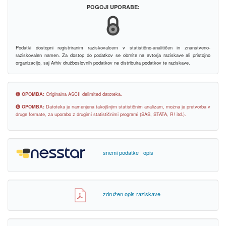
POGOJI UPORABE:
Podatki dostopni registriranim raziskovalcem v statistično-analitičen in znanstveno-
raziskovalen namen. Za dostop do podatkov se obrnite na avtorja raziskave ali pristojno
organizacijo, saj Arhiv družboslovnih podatkov ne distribuira podatkov te raziskave.
OPOMBA:
Originalna ASCII delimited datoteka.
OPOMBA:
Datoteka je namenjena takojšnjim statističnim analizam, možna je pretvorba v
druge formate, za uporabo z drugimi statističnimi programi (SAS, STATA, R! itd.).
snemi podatke
|
opis
združen opis raziskave