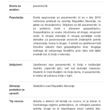
posameznik
Enota za
analizo:
Enota opazovanja so posamezniki, ki so v letu 2010
Populacija:
večinoma prebivali na ozemlju Republike Slovenije, ne
glede na državljanstvo. Vključeni so bili posamezniki, ki
so pretežno živeli v izbranem gospodinjstvu.
Gospodinjstvo je vsaka (družinska ali druga) skupnost
oseb, ki skupaj stanujejo in skupaj porabljajo svoje
dohodke za poravnavanje osnovnih življenjskih potreb
(stanovanje, hrana in drugo). V anketi so upoštevani tudi
trenutno odsotni člani gospodinjstva brez drugega
stalnega ali začasnega bivališča, prav tako tudi dijaki
srednjih šol, ki živijo v internatu.
Upoštevani niso posamezniki, ki živijo v institucijah
Izključeni:
(bolniki, zaporniki ipd.) več kot dvanajst mesecev,
študenti, ki med študijem ne živijo doma, in posamezniki,
ki stalno ali začasno živijo v tujini.
Statistični urad Republike Slovenije
Zbiranje
podatkov je
opravil:
Anketa o delovni sili temelji na vzorcu, ki je izbran iz
Tip vzorca:
Centralnega registra prebivalstva. Je rotirajoča panelna
anketa, izvaja se jo nepretrgano skozi celotno leto.