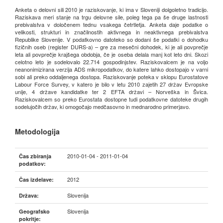
Anketa o delovni sili 2010 je raziskovanje, ki ima v Sloveniji dolgoletno tradicijo.
Raziskava meri stanje na trgu delovne sile, poleg tega pa še druge lastnosti
prebivalstva v določenem tednu vsakega četrtletja. Anketa daje podatke o
velikosti, strukturi in značilnostih aktivnega in neaktivnega prebivalstva
Republike Slovenije. V podatkovno datoteko so dodani še podatki o dohodku
fizičnih oseb (register DURS-a) – gre za mesečni dohodek, ki je ali povprečje
leta ali povprečje krajšega obdobja, če je oseba delala manj kot leto dni. Skozi
celotno leto je sodelovalo 22.714 gospodinjstev. Raziskovalcem je na voljo
neanonimizirana verzija ADS mikropodatkov, do katere lahko dostopajo v varni
sobi ali preko oddaljenega dostopa. Raziskovanje poteka v sklopu Eurostatove
Labour Force Survey, v katero je bilo v letu 2010 zajetih 27 držav Evropske
unije, 4 države kandidatke ter 2 EFTA državi – Norveška in Švica.
Raziskovalcem so preko Eurostata dostopne tudi podatkovne datoteke drugih
sodelujočih držav, ki omogočajo medčasovno in mednarodno primerjavo.
Metodologija
2010-01-04 - 2011-01-04
Čas zbiranja
podatkov:
2012
Čas izdelave:
Slovenija
Država:
Slovenija
Geografsko
pokritje: