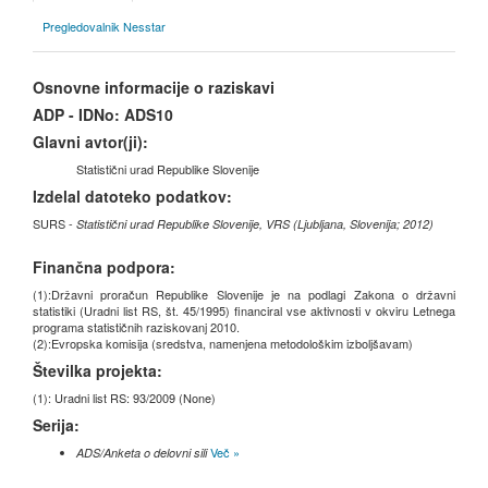
Pregledovalnik Nesstar
Osnovne informacije o raziskavi
ADP - IDNo:
ADS10
Glavni avtor(ji):
Statistični urad Republike Slovenije
Izdelal datoteko podatkov:
SURS -
Statistični urad Republike Slovenije, VRS (Ljubljana, Slovenija; 2012)
Finančna podpora:
(1):Državni proračun Republike Slovenije je na podlagi Zakona o državni
statistiki (Uradni list RS, št. 45/1995) financiral vse aktivnosti v okviru Letnega
programa statističnih raziskovanj 2010.
(2):Evropska komisija (sredstva, namenjena metodološkim izboljšavam)
Številka projekta:
(1): Uradni list RS: 93/2009 (None)
Serija:
Več »
ADS/Anketa o delovni sili