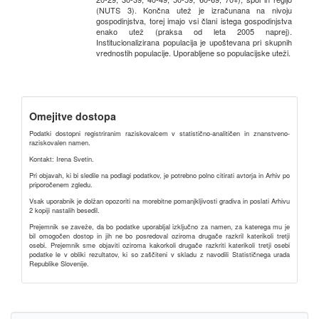
(NUTS 3). Končna utež je izračunana na nivoju
gospodinjstva, torej imajo vsi člani istega gospodinjstva
enako utež (praksa od leta 2005 naprej).
Institucionalizirana populacija je upoštevana pri skupnih
vrednostih populacije. Uporabljene so populacijske uteži.
Omejitve dostopa
Podatki dostopni registriranim raziskovalcem v statistično-analitičen in znanstveno-
raziskovalen namen.
Kontakt: Irena Svetin.
Pri objavah, ki bi sledile na podlagi podatkov, je potrebno polno citirati avtorja in Arhiv po
priporočenem zgledu.
Vsak uporabnik je dolžan opozoriti na morebitne pomanjkljivosti gradiva in poslati Arhivu
2 kopiji nastalih besedil.
Prejemnik se zaveže, da bo podatke uporabljal izključno za namen, za katerega mu je
bil omogočen dostop in jih ne bo posredoval oziroma drugače razkril katerikoli tretji
osebi. Prejemnik sme objaviti oziroma kakorkoli drugače razkriti katerikoli tretji osebi
podatke le v obliki rezultatov, ki so zaščiteni v skladu z navodili Statističnega urada
Republike Slovenije.