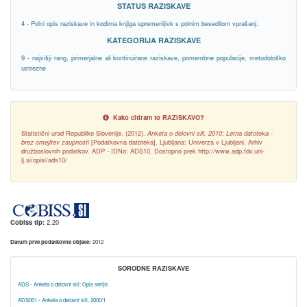
STATUS RAZISKAVE
4 - Polni opis raziskave in kodirna knjiga spremenljivk s polnim besedilom vprašanj.
KATEGORIJA RAZISKAVE
9 - najvišji rang, primerjalne ali kontinuirane raziskave, pomembne populacije, metodološko
ustrezne
Kako citiram to RAZISKAVO?
Statistični urad Republike Slovenije. (2012).
Anketa o delovni sili, 2010: Letna datoteka -
brez omejitev zaupnosti
[Podatkovna datoteka]. Ljubljana: Univerza v Ljubljani, Arhiv
družboslovnih podatkov. ADP - IDNo: ADS10. Dostopno prek http://www.adp.fdv.uni-
lj.si/opisi/ads10/
Cobiss tip:
2.20
Datum prve podatkovne objave:
2012
SORODNE RAZISKAVE
ADS - Anketa o delovni sili: Opis serije
ADS001 - Anketa o delovni sili, 2000/1