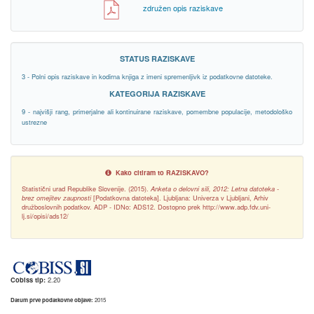
združen opis raziskave
STATUS RAZISKAVE
3 - Polni opis raziskave in kodirna knjiga z imeni spremenljivk iz podatkovne datoteke.
KATEGORIJA RAZISKAVE
9 - najvišji rang, primerjalne ali kontinuirane raziskave, pomembne populacije, metodološko
ustrezne
Kako citiram to RAZISKAVO?
Statistični urad Republike Slovenije. (2015).
Anketa o delovni sili, 2012: Letna datoteka -
brez omejitev zaupnosti
[Podatkovna datoteka]. Ljubljana: Univerza v Ljubljani, Arhiv
družboslovnih podatkov. ADP - IDNo: ADS12. Dostopno prek http://www.adp.fdv.uni-
lj.si/opisi/ads12/
Cobiss tip:
2.20
Datum prve podatkovne objave:
2015