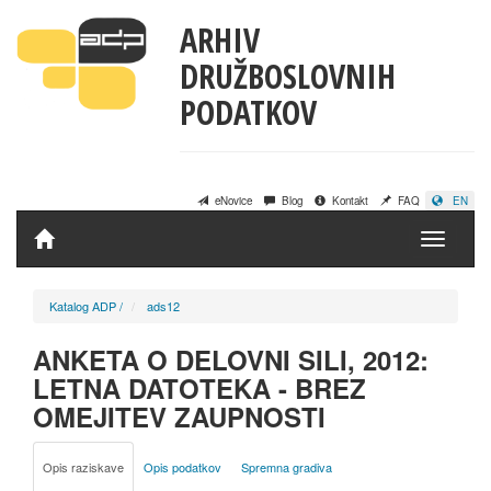
ARHIV
DRUŽBOSLOVNIH
PODATKOV
eNovice
Blog
Kontakt
FAQ
EN
Domov
Katalog ADP
/
ads12
ANKETA O DELOVNI SILI, 2012:
LETNA DATOTEKA - BREZ
OMEJITEV ZAUPNOSTI
Opis raziskave
Opis podatkov
Spremna gradiva