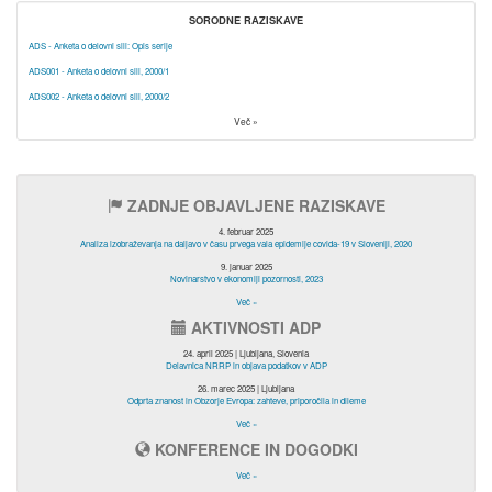
SORODNE RAZISKAVE
ADS - Anketa o delovni sili: Opis serije
ADS001 - Anketa o delovni sili, 2000/1
ADS002 - Anketa o delovni sili, 2000/2
Več »
ZADNJE OBJAVLJENE RAZISKAVE
4. februar 2025
Analiza izobraževanja na daljavo v času prvega vala epidemije covida-19 v Sloveniji, 2020
9. januar 2025
Novinarstvo v ekonomiji pozornosti, 2023
Več »
AKTIVNOSTI ADP
24. april 2025 | Ljubljana, Slovenia
Delavnica NRRP in objava podatkov v ADP
26. marec 2025 | Ljubljana
Odprta znanost in Obzorje Evropa: zahteve, priporočila in dileme
Več »
KONFERENCE IN DOGODKI
Več »