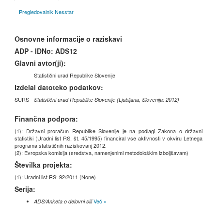
Pregledovalnik Nesstar
Osnovne informacije o raziskavi
ADP - IDNo:
ADS12
Glavni avtor(ji):
Statistični urad Republike Slovenije
Izdelal datoteko podatkov:
SURS -
Statistični urad Republike Slovenije (Ljubljana, Slovenija; 2012)
Finančna podpora:
(1): Državni proračun Republike Slovenije je na podlagi Zakona o državni
statistiki (Uradni list RS, št. 45/1995) financiral vse aktivnosti v okviru Letnega
programa statističnih raziskovanj 2012.
(2): Evropska komisija (sredstva, namenjenimi metodološkim izboljšavam)
Številka projekta:
(1): Uradni list RS: 92/2011 (None)
Serija:
Več »
ADS/Anketa o delovni sili