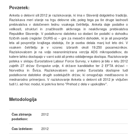
Povzetek:
Anketa o delovni sili 2012 je raziskovanje, ki ima v Sloveniji dolgoletno tradicijo.
Raziskava meri stanje na trgu delovne sile, poleg tega pa še druge lastnosti
prebivalstva v določenem tednu vsakega četrtletja. Anketa daje podatke o
velikosti, strukturi in značilnostih aktivnega in neaktivnega prebivalstva
Republike Slovenije. V podatkovno datoteko so dodani še podatki o dohodku
fizičnih oseb (register DURS-a) – gre za mesečni dohodek, ki je ali povprečje
leta ali povprečje krajšega obdobja, če je oseba delala manj kot leto dni. V
vsakem četrtletju je v vzorec izbranih okoli 19.250 posameznikov.
Raziskovalcem je na voljo neanonimizirana verzija ADS mikropodatkov, do
katere lahko dostopajo v varni sobi ali preko oddaljenega dostopa. Raziskovanje
poteka v sklopu Eurostatove Labour Force Survey, v katero je bilo v letu 2012
zajetih 27 držav Evropske unije, 4 države kandidatke ter 2 EFTA državi –
Norveška in Švica. Raziskovalcem so preko Eurostata dostopne tudi
podatkovne datoteke drugih sodelujočih držav, ki omogočajo medčasovno in
mednarodno primerjavo. V raziskovanje Anketa o delovni sili 2012 je vključen
tudi t.i. ad-hoc modul, ki pokriva temo "Prehod z dela v upokojitev".
Metodologija
2012
Čas zbiranja
podatkov:
2012
Čas izdelave: