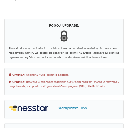
POGOJI UPORABE:
Podatki dostopni registriranim raziskovalcem v statistično-analitičen in znanstveno-
raziskovalen namen. Za dostop do podatkov se obrnite na avtorja raziskave ali pristojno
organizacijo, saj Arhiv družboslovnih podatkov ne distribuira podatkov te raziskave.
OPOMBA:
Originalna ASCII delimited datoteka.
OPOMBA:
Datoteka je namenjena takojšnjim statističnim analizam, možna je pretvorba v
druge formate, za uporabo z drugimi statističnimi programi (SAS, STATA, R! itd.).
snemi podatke
|
opis