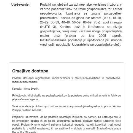
Podatki so uteženi zaradi neenake verjetnosti izbora v
Uteževanje:
vzorec posameznikov na ravni gospodinjstva ter zaradi
nesodelovanja. Upošteva se znana porazdelitev
prebivalstva, utežuje se glede na: starost (0-14, 15-19,
20-29, 30-39, 40-49, 50-59, 60-69, 70+), spol in regijo
(NUTS 3). Končna utež je izračunana na nivoju
gospodinjstva, torej imajo vsi člani istega gospodinjstva
enako utež (praksa od leta 2005 naprej).
Institucionalizirana populacija je upoštevana pri skupnih
vrednostih populacije. Uporabljene so populacijske uteži.
Omejitve dostopa
Podatki dostopni registriranim raziskovalcem v statistično-analitičen in znanstveno-
raziskovalen namen.
Kontakt: Irena Svetin.
Pri objavah, ki bi sledile na podlagi podatkov, je potrebno polno citirati avtorja in Arhiv po
priporočenem zgledu.
Vsak uporabnik je dolžan opozoriti na morebitne pomanjkljivosti gradiva in poslati Arhivu
2 kopiji nastalih besedil.
Prejemnik se zaveže, da bo podatke uporabljal izključno za namen, za katerega mu je
bil omogočen dostop in jih ne bo posredoval oziroma drugače razkril katerikoli tretji
osebi. Prejemnik sme objaviti oziroma kakorkoli drugače razkriti katerikoli tretji osebi
podatke le v obliki rezultatov, ki so zaščiteni v skladu z navodili Statističnega urada
Republike Slovenije.