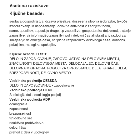
Vsebina raziskave
Ključne besede:
sestava gospodinjstva, država priselitve, dosežena stopnja izobrazbe, tekoče
izobraževanje in usposabljanje, delovna aktivnost v zadnjem tednu,
samozaposlitev, zaposluje druge, tip zaposlitve, gospodarska dejavnost, trajanje
zaposlitve, vir informacij o zaposlitvi, polni delovni čas ali skrajšani, razlogi za
skrajšanje delovnega časa, netipična razporeditev delovnega časa, dohodek,
pokojnina, razlogi za upokojitev
Ključne besede ELSST:
DELO IN ZAPOSLOVANJE, ZADOVOLJSTVO NA DELOVNEM MESTU,
ZNAČILNOSTI DELOVNEGA MESTA, DELODAJALEC, DELOVNI ČAS,
DELOVNA MIGRACIJA, POGOJI ZA OPRAVLJANJE DELA, ISKANJE DELA,
BREZPOSELNOST, DELOVNO MESTO
Vsebinska področja CESSDA
DELO IN ZAPOSLOVANJE - zaposlovanje
Vsebinsko področja CERIF
Sociologija dela, sociologija podjetij
Vsebinska področja ADP
demografija
zaposlenost
brezposelnost
trg delovne sile
neaktivno prebivalstvo
delovni čas
prehod z dela v upokojitev