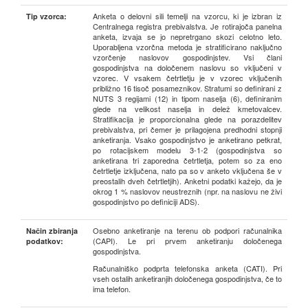
Anketa o delovni sili temelji na vzorcu, ki je izbran iz
Tip vzorca:
Centralnega registra prebivalstva. Je rotirajoča panelna
anketa, izvaja se jo nepretrgano skozi celotno leto.
Uporabljena vzorčna metoda je stratificirano naključno
vzorčenje naslovov gospodinjstev. Vsi člani
gospodinjstva na določenem naslovu so vključeni v
vzorec. V vsakem četrtletju je v vzorec vključenih
približno 16 tisoč posameznikov. Stratumi so definirani z
NUTS 3 regijami (12) in tipom naselja (6), definiranim
glede na velikost naselja in delež kmetovalcev.
Stratifikacija je proporcionalna glede na porazdelitev
prebivalstva, pri čemer je prilagojena predhodni stopnji
anketiranja. Vsako gospodinjstvo je anketirano petkrat,
po rotacijskem modelu 3-1-2 (gospodinjstva so
anketirana tri zaporedna četrtletja, potem so za eno
četrtletje izključena, nato pa so v anketo vključena še v
preostalih dveh četrtletjih). Anketni podatki kažejo, da je
okrog 1 % naslovov neustreznih (npr. na naslovu ne živi
gospodinjstvo po definiciji ADS).
Osebno anketiranje na terenu ob podpori računalnika
Način zbiranja
(CAPI). Le pri prvem anketiranju določenega
podatkov:
gospodinjstva.
Računalniško podprta telefonska anketa (CATI). Pri
vseh ostalih anketiranjih določenega gospodinjstva, če to
ima telefon.