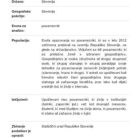
Slovenija
Država:
Slovenija
Geografsko
pokritje:
posameznik
Enota za
analizo:
Enota opazovanja so posamezniki, ki so v letu 2012
Populacija:
večinoma prebivali na ozemlju Republike Slovenije, ne
glede na državljanstvo. Vključeni so bili posamezniki, ki
so pretežno živeli v izbranem gospodinjstvu.
Gospodinjstvo je vsaka (družinska ali druga) skupnost
oseb, ki skupaj stanujejo in skupaj porabljajo svoje
dohodke za poravnavanje osnovnih življenjskih potreb
(stanovanje, hrana in drugo). V anketi so upoštevani tudi
trenutno odsotni člani gospodinjstva brez drugega
stalnega ali začasnega bivališča, prav tako tudi dijaki
srednjih šol, ki živijo v internatu.
Upoštevani niso posamezniki, ki živijo v institucijah
Izključeni:
(bolniki, zaporniki ipd.) več kot dvanajst mesecev,
študenti, ki med študijem ne živijo doma, in posamezniki,
ki stalno ali začasno živijo v tujini.
Statistični urad Republike Slovenije
Zbiranje
podatkov je
opravil: