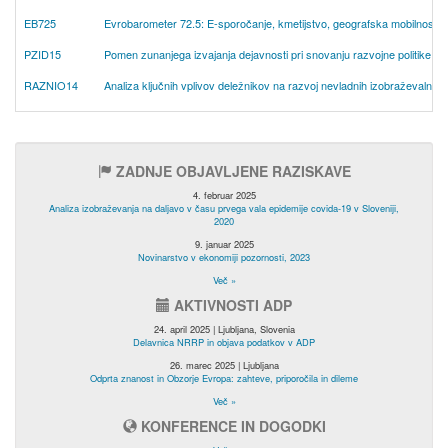
EB725
Evrobarometer 72.5: E-sporočanje, kmetijstvo, geografska mobilnost i
PZID15
Pomen zunanjega izvajanja dejavnosti pri snovanju razvojne politike org
RAZNIO14
Analiza ključnih vplivov deležnikov na razvoj nevladnih izobraževalnih 
ZADNJE OBJAVLJENE RAZISKAVE
4. februar 2025
Analiza izobraževanja na daljavo v času prvega vala epidemije covida-19 v Sloveniji,
2020
9. januar 2025
Novinarstvo v ekonomiji pozornosti, 2023
Več »
AKTIVNOSTI ADP
24. april 2025 | Ljubljana, Slovenia
Delavnica NRRP in objava podatkov v ADP
26. marec 2025 | Ljubljana
Odprta znanost in Obzorje Evropa: zahteve, priporočila in dileme
Več »
KONFERENCE IN DOGODKI