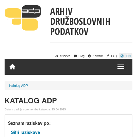
ARHIV
DRUŽBOSLOVNIH
PODATKOV
eNovice
Blog
Kontakt
FAQ
EN
Domov
Katalog ADP
KATALOG ADP
Datum zadnje spremembe kataloga: 15.04.2025
Seznam raziskav po:
Šifri raziskave