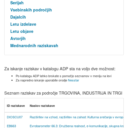
Serijah
Vsebinskih področjih
Dajalcih
Letu izdelave
Letu objave
Avtorjih
Mednarodnih raziskavah
Za iskanje raziskav v katalogu ADP sta na voljo dve možnost:
Po katalogu ADP lahko brskate s pomočjo seznamov v meniju na levi
Za napredno iskanje uporabite orodje
Nesstar
Seznam raziskav za področje TRGOVINA, INDUSTRIJA IN TRGI
ID raziskave
Naslov raziskave
DIOSCU07
Razširitev na vzhod, razširitev na zahod: Kulturna srečanja v evrops
EB663
Evrobarometer 66.3: Družbena realnost, e-komunikacije, skupna kmetijs