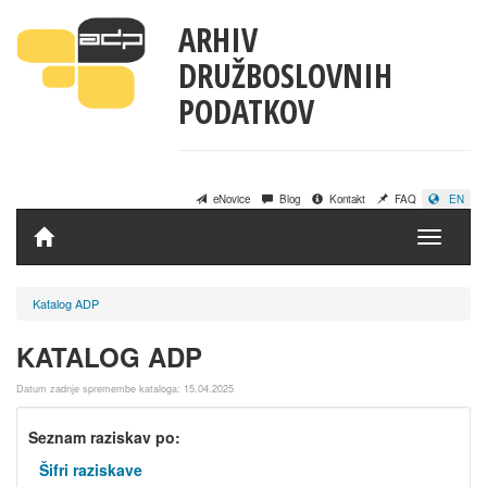
ARHIV
DRUŽBOSLOVNIH
PODATKOV
eNovice
Blog
Kontakt
FAQ
EN
Domov
Katalog ADP
KATALOG ADP
Datum zadnje spremembe kataloga: 15.04.2025
Seznam raziskav po:
Šifri raziskave