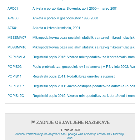
APC01
Anketa o porabi časa, Slovenija, april 2000 - marec 2001
APG00
Anketa o porabi v gospodinjstev 1998-2000
AZK01
Anketa o žrtvah kriminala, 2001
MBSSMM07
Mikropodatkovna baza socialnih statistik za razvoj mikrosimulacijskeg
MBSSMM10
Mikropodatkovna baza socialnih statistik za razvoj mikrosimulacijskeg
POP15MLA
Registrski popis 2015: Vzorec mikropodatkov za izobraževalni namen: 5
POPIS02
Popis prebivalstva, gospodinjstev in stanovanj v RS v letu 2002: Vzor
POPIS11
Registrski popis 2011: Podatki brez omejitev zaupnosti
POPIS11P
Registrski popis 2011: Javno dostopna podatkovna datoteka (5-odstot
POPIS15C
Registrski popis 2015: Vzorec mikropodatkov za izobraževalni namen: 5
ZADNJE OBJAVLJENE RAZISKAVE
4. februar 2025
Analiza izobraževanja na daljavo v času prvega vala epidemije covida-19 v Sloveniji,
2020