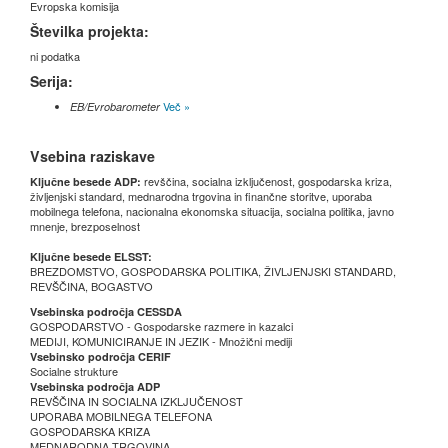
Evropska komisija
Številka projekta:
ni podatka
Serija:
Več »
EB/Evrobarometer
Vsebina raziskave
revščina, socialna izključenost, gospodarska kriza,
Ključne besede ADP:
življenjski standard, mednarodna trgovina in finančne storitve, uporaba
mobilnega telefona, nacionalna ekonomska situacija, socialna politika, javno
mnenje, brezposelnost
Ključne besede ELSST:
BREZDOMSTVO, GOSPODARSKA POLITIKA, ŽIVLJENJSKI STANDARD,
REVŠČINA, BOGASTVO
Vsebinska področja CESSDA
GOSPODARSTVO - Gospodarske razmere in kazalci
MEDIJI, KOMUNICIRANJE IN JEZIK - Množični mediji
Vsebinsko področja CERIF
Socialne strukture
Vsebinska področja ADP
REVŠČINA IN SOCIALNA IZKLJUČENOST
UPORABA MOBILNEGA TELEFONA
GOSPODARSKA KRIZA
MEDNARODNA TRGOVINA