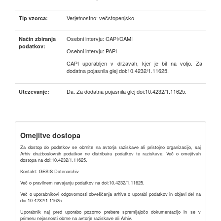
Verjetnostno: večstopenjsko
Tip vzorca:
Osebni intervju: CAPI/CAMI
Način zbiranja
podatkov:
Osebni intervju: PAPI
CAPI uporabljen v državah, kjer je bil na voljo. Za
dodatna pojasnila glej doi:10.4232/1.11625.
Da. Za dodatna pojasnila glej doi:10.4232/1.11625.
Uteževanje:
Omejitve dostopa
Za dostop do podatkov se obrnite na avtorja raziskave ali pristojno organizacijo, saj
Arhiv družboslovnih podatkov ne distribuira podatkov te raziskave. Več o omejitvah
dostopa na doi:10.4232/1.11625.
Kontakt: GESIS Datenarchiv
Več o pravilnem navajanju podatkov na doi:10.4232/1.11625.
Več o uporabnikovi odgovornosti obveščanja arhiva o uporabi podatkov in objavi del na
doi:10.4232/1.11625.
Uporabnik naj pred uporabo pozorno prebere spremljajočo dokumentacijo in se v
primeru nejasnosti obrne na avtorje raziskave ali Arhiv.