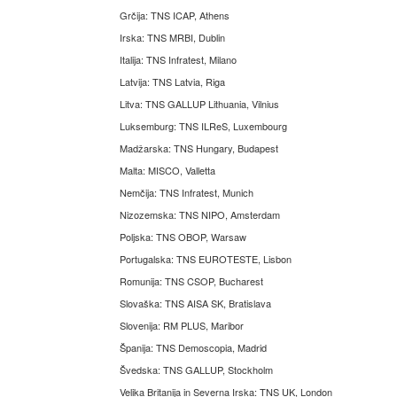
Grčija: TNS ICAP, Athens
Irska: TNS MRBI, Dublin
Italija: TNS Infratest, Milano
Latvija: TNS Latvia, Riga
Litva: TNS GALLUP Lithuania, Vilnius
Luksemburg: TNS ILReS, Luxembourg
Madžarska: TNS Hungary, Budapest
Malta: MISCO, Valletta
Nemčija: TNS Infratest, Munich
Nizozemska: TNS NIPO, Amsterdam
Poljska: TNS OBOP, Warsaw
Portugalska: TNS EUROTESTE, Lisbon
Romunija: TNS CSOP, Bucharest
Slovaška: TNS AISA SK, Bratislava
Slovenija: RM PLUS, Maribor
Španija: TNS Demoscopia, Madrid
Švedska: TNS GALLUP, Stockholm
Velika Britanija in Severna Irska: TNS UK, London