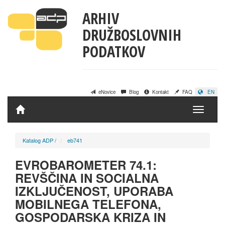
ARHIV
DRUŽBOSLOVNIH
PODATKOV
eNovice
Blog
Kontakt
FAQ
EN
Domov
Katalog ADP
/
eb741
EVROBAROMETER 74.1:
REVŠČINA IN SOCIALNA
IZKLJUČENOST, UPORABA
MOBILNEGA TELEFONA,
GOSPODARSKA KRIZA IN