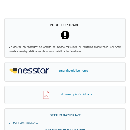
POGOJI UPORABE:
Za dostop do podatkov se obrnite na avtorja raziskave ali pristojno organizacijo, saj Arhiv
družboslovnih podatkov ne distribuira podatkov te raziskave.
snemi podatke
|
opis
združen opis raziskave
STATUS RAZISKAVE
2 - Polni opis raziskave.
KATEGORIJA RAZISKAVE