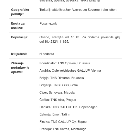
Slovenija, Španija, Švedska, Velika Britanija
Teritorij naštetih držav. Vzorec za Severno Irsko ločen.
Geografsko
pokritje:
Posameznik
Enota za
analizo:
Osebe, starejše od 15 let. Za dodatna pojasnila glej
Populacija:
doi:10.4232/1.11625.
ni podatka
Izključeni:
Koordinator: TNS Opinion, Brussels
Zbiranje
podatkov je
Avstrija: Österreichisches GALLUP, Vienna
opravil:
Belgija: TNS Dimarso, Brussels
Bolgarija: TNS BBSS, Sofia
Ciper: Synovate, Nicosia
Češka: TNS Aisa, Prague
Danska: TNS GALLUP DK, Copenhagen
Estonija: Emor, Tallinn
Finska: TNS GALLUP Oy, Espoo
Francija: TNS Sofres, Montrouge