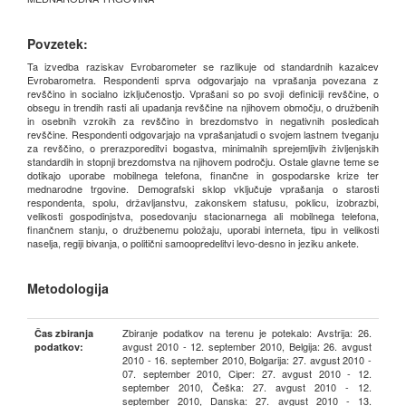
Povzetek:
Ta izvedba raziskav Evrobarometer se razlikuje od standardnih kazalcev
Evrobarometra. Respondenti sprva odgovarjajo na vprašanja povezana z
revščino in socialno izključenostjo. Vprašani so po svoji definiciji revščine, o
obsegu in trendih rasti ali upadanja revščine na njihovem območju, o družbenih
in osebnih vzrokih za revščino in brezdomstvo in negativnih posledicah
revščine. Respondenti odgovarjajo na vprašanjatudi o svojem lastnem tveganju
za revščino, o prerazporeditvi bogastva, minimalnih sprejemljivih življenjskih
standardih in stopnji brezdomstva na njihovem področju. Ostale glavne teme se
dotikajo uporabe mobilnega telefona, finančne in gospodarske krize ter
mednarodne trgovine. Demografski sklop vključuje vprašanja o starosti
respondenta, spolu, državljanstvu, zakonskem statusu, poklicu, izobrazbi,
velikosti gospodinjstva, posedovanju stacionarnega ali mobilnega telefona,
finančnem stanju, o družbenemu položaju, uporabi interneta, tipu in velikosti
naselja, regiji bivanja, o politični samoopredelitvi levo-desno in jeziku ankete.
Metodologija
Zbiranje podatkov na terenu je potekalo: Avstrija: 26.
Čas zbiranja
avgust 2010 - 12. september 2010, Belgija: 26. avgust
podatkov:
2010 - 16. september 2010, Bolgarija: 27. avgust 2010 -
07. september 2010, Ciper: 27. avgust 2010 - 12.
september 2010, Češka: 27. avgust 2010 - 12.
september 2010, Danska: 27. avgust 2010 - 13.