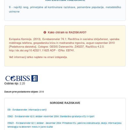
9 - najvišji rang, primerjalne ali kontinuirane raziskave, pomembne populacije, metodološko
ustrezne
Kako citiram to RAZISKAVO?
Evropska Komisija. (2013). Evrobarometer 74.1: Revščina in socialna izključenost, uporaba
mobilnega telefona, gospodarska kriza in mednarodna trgovina, avgust-september 2010
[Podatkovna datoteka]. Cologne: GESIS Datenarchiv. ZA5237, Različica 4.2.0.
http://dx.doi.org/10.4232/1.11625 ADP - IDNo: EB741.
Več informacij lahko najdete na strani izdajatelja.
Cobiss tip:
2.25
Datum prve podatkovne objave:
2018
SORODNE RAZISKAVE
EB - Evrobarometer: Informacije o seriji
EB62 - Evrobarometer 62.0; oktober-november 2004: Standardna vprašanja o EU in šport
EB621 - Evrobarometer 62.1; oktober - december 2004: Prihodnost EU, poklicno izobraževanje, okolje, informacijska
tehnologija na delovnem mestu in javne službe