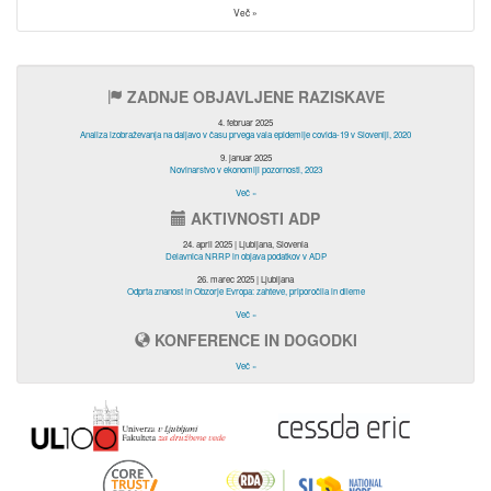
Več »
ZADNJE OBJAVLJENE RAZISKAVE
4. februar 2025
Analiza izobraževanja na daljavo v času prvega vala epidemije covida-19 v Sloveniji, 2020
9. januar 2025
Novinarstvo v ekonomiji pozornosti, 2023
Več »
AKTIVNOSTI ADP
24. april 2025 | Ljubljana, Slovenia
Delavnica NRRP in objava podatkov v ADP
26. marec 2025 | Ljubljana
Odprta znanost in Obzorje Evropa: zahteve, priporočila in dileme
Več »
KONFERENCE IN DOGODKI
Več »