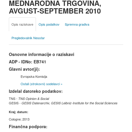
MEDNARODNA TRGOVINA,
AVGUST-SEPTEMBER 2010
Opis raziskave
Opis podatkov
Spremna gradiva
Pregledovalnik Nesstar
Osnovne informacije o raziskavi
ADP - IDNo:
EB741
Glavni avtor(ji):
Evropska Komisija
Ostali (strokovni) sodelavci »
Izdelal datoteko podatkov:
TNS -
TNS Opinion & Social
GESIS -
GESIS Datenarchiv, GESIS Leibniz-Institute for the Social Sciences
Kraj; datum:
Cologne; 2013
Finančna podpora: