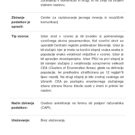
zdravljenju v bolnišnicah in drugi, ki ne živijo na svojem
stalnem naslovu.
Center za raziskovanje javnega mnenja in množičnih
Zbiranje
komunikacij
podatkov je
opravil:
Izbor enot v vzorec je bil izveden iz poimenskega
Tip vzorca:
vzorčnega okvira posameznikov. Kot vzorčni okvir so
uporabili Centralni register prebivalcev Slovenije. Izbor je
bil slučajni, kjer je imela na končni stopnji vsaka oseba iz
populacije enako verjetnost vključitve v vzorec. Izbor je
bil opravljen dvostopenjsko. Izbor PSU na prvi stopnji je
bil narejen slučajno z verjetnostjo sorazmerno velikosti
CEA (Clusters of Enumeration Areas) glede na definicijo
populacije, ter predhodno stratificirano po 12 regijah*6
tipov naselij. Na drugi stopnji je bilo znotraj vsakega od
izbranih CEA po postopku enostavnega slučajnega
izbora izbrano fiksno število oseb z imeni in priimki ter
naslovi.
Osebno anketiranje na terenu ob podpori računalnika
Način zbiranja
(CAPI).
podatkov:
Brez uteževanja.
Uteževanje: