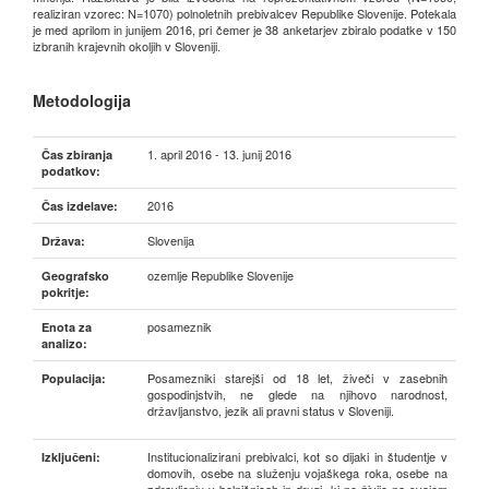
realiziran vzorec: N=1070) polnoletnih prebivalcev Republike Slovenije. Potekala
je med aprilom in junijem 2016, pri čemer je 38 anketarjev zbiralo podatke v 150
izbranih krajevnih okoljih v Sloveniji.
Metodologija
1. april 2016 - 13. junij 2016
Čas zbiranja
podatkov:
2016
Čas izdelave:
Slovenija
Država:
ozemlje Republike Slovenije
Geografsko
pokritje:
posameznik
Enota za
analizo:
Posamezniki starejši od 18 let, živeči v zasebnih
Populacija:
gospodinjstvih, ne glede na njihovo narodnost,
državljanstvo, jezik ali pravni status v Sloveniji.
Institucionalizirani prebivalci, kot so dijaki in študentje v
Izključeni:
domovih, osebe na služenju vojaškega roka, osebe na