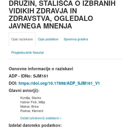
DRUŽIN, STALIŠČA O IZBRANIH
VIDIKIH ZDRAVJA IN
ZDRAVSTVA, OGLEDALO
JAVNEGA MNENJA
Opis raziskave
Opis podatkov
Spremna gradiva
Pregledovalnik Nesstar
Osnovne informacije o raziskavi
ADP - IDNo:
SJM161
DOI:
https://doi.org/10.17898/ADP_SJM161_V1
Glavni avtor(ji):
Kurdija, Slavko
Hafner Fink, Mitja
Malnar, Brina
Podnar, Klement
Ostali (strokovni) sodelavci »
Izdelal datoteko podatkov: