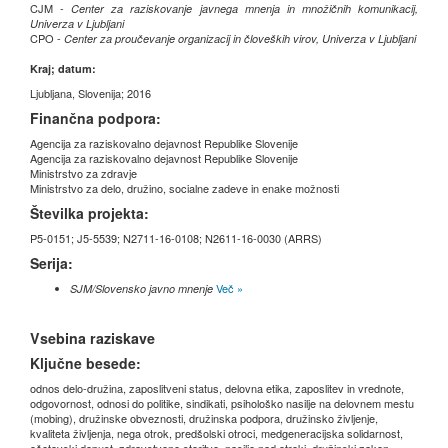
CJM -
Center za raziskovanje javnega mnenja in množičnih komunikacij,
Univerza v Ljubljani
CPO -
Center za proučevanje organizacij in človeških virov, Univerza v Ljubljani
Kraj; datum:
Ljubljana, Slovenija; 2016
Finančna podpora:
Agencija za raziskovalno dejavnost Republike Slovenije
Agencija za raziskovalno dejavnost Republike Slovenije
Ministrstvo za zdravje
Ministrstvo za delo, družino, socialne zadeve in enake možnosti
Številka projekta:
P5-0151; J5-5539; N2711-16-0108; N2611-16-0030 (ARRS)
Serija:
Več »
SJM/Slovensko javno mnenje
Vsebina raziskave
Ključne besede:
odnos delo-družina, zaposlitveni status, delovna etika, zaposlitev in vrednote,
odgovornost, odnosi do politike, sindikati, psihološko nasilje na delovnem mestu
(mobing), družinske obveznosti, družinska podpora, družinsko življenje,
kvaliteta življenja, nega otrok, predšolski otroci, medgeneracijska solidarnost,