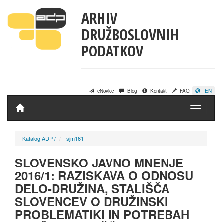
ARHIV
DRUŽBOSLOVNIH
PODATKOV
eNovice
Blog
Kontakt
FAQ
EN
Domov
Katalog ADP
/
sjm161
SLOVENSKO JAVNO MNENJE
2016/1: RAZISKAVA O ODNOSU
DELO-DRUŽINA, STALIŠČA
SLOVENCEV O DRUŽINSKI
PROBLEMATIKI IN POTREBAH