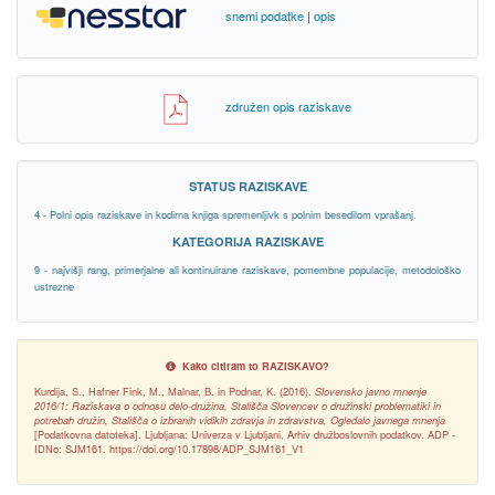
snemi podatke
|
opis
združen opis raziskave
STATUS RAZISKAVE
4 - Polni opis raziskave in kodirna knjiga spremenljivk s polnim besedilom vprašanj.
KATEGORIJA RAZISKAVE
9 - najvišji rang, primerjalne ali kontinuirane raziskave, pomembne populacije, metodološko
ustrezne
Kako citiram to RAZISKAVO?
Kurdija, S., Hafner Fink, M., Malnar, B. in Podnar, K. (2016).
Slovensko javno mnenje
2016/1: Raziskava o odnosu delo-družina, Stališča Slovencev o družinski problematiki in
potrebah družin, Stališča o izbranih vidikih zdravja in zdravstva, Ogledalo javnega mnenja
[Podatkovna datoteka]. Ljubljana: Univerza v Ljubljani, Arhiv družboslovnih podatkov. ADP -
IDNo: SJM161. https://doi.org/10.17898/ADP_SJM161_V1