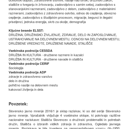
očetovski dopust, zdravstvene storitve, nasilje nad otroki, družinski zakon,
stališče o tveganju in žrtvovanju, zadovoljstvo s samim seboj, zadovoljstvo s
stanovanjskimi razmerami, zadovoljstvo z delom, zadovoljstvo z materialnimi
razmerami, zadovoljstvo z zdravstveno oskrbo, odnos do cepljenja, obvezno
cepljenje, zadovoljstvo s študijskim procesom, migracije, begunci in ilegalni
priseljenci, jedrska energija, skrb za okolje, demografija
Ključne besede ELSST:
DRUŽINA, DRUŽINSKO ŽIVLJENJE, ZDRAVJE, DELO IN ZAPOSLOVANJE,
USTRAHOVANJE NA DELOVNEM MESTU, ODNOSI NA DELOVNEM MESTU,
DRUŽBENE VREDNOTE, DRUŽBENE NAVADE, STALIŠČE
Vsebinska področja CESSDA
DRUŽBA IN KULTURA - družbene razmere in kazalci
DRUŽBA IN KULTURA - družbene navade in stališča
Vsebinsko področja CERIF
Sociologija
Vsebinska področja ADP
zdravje in zdravstveno varstvo
delo in družina
psihično nasilje na delovnem mestu
kakovost življenja in dela
Povzetek:
Slovensko javno mnenje 2016/1 je sklop raziskav, ki so del serije Slovensko
javno mnenje. Vprašalnik vključuje 4 vsebinske sklope, ki pokrivajo različne
nacionalne raziskave: Stališča Slovencev o družinski problematiki in potrebah
družin, Stališča o izbranih vidikih zdravja in zdravstva, Ogledalo javnega
mnenja. Raziskava je bila izvedena na reprezentativnem vzorcu (N=1950,