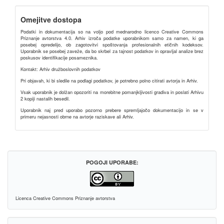
Omejitve dostopa
Podatki in dokumentacija so na voljo pod mednarodno licenco Creative Commons
Priznanje avtorstva 4.0. Arhiv izroča podatke uporabnikom samo za namen, ki ga
posebej opredelijo, ob zagotovitvi spoštovanja profesionalnih etičnih kodeksov.
Uporabnik se posebej zaveže, da bo skrbel za tajnost podatkov in opravljal analize brez
poskusov identifikacije posameznika.
Kontakt: Arhiv družboslovnih podatkov
Pri objavah, ki bi sledile na podlagi podatkov, je potrebno polno citirati avtorja in Arhiv.
Vsak uporabnik je dolžan opozoriti na morebitne pomanjkljivosti gradiva in poslati Arhivu
2 kopiji nastalih besedil.
Uporabnik naj pred uporabo pozorno prebere spremljajočo dokumentacijo in se v
primeru nejasnosti obrne na avtorje raziskave ali Arhiv.
POGOJI UPORABE:
Licenca Creative Commons Priznanje avtorstva