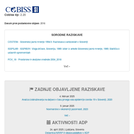
Cobiss tip:
2.20
Datum prve podatkovne objave:
2016
SORODNE RAZISKAVE
CESTE94 - Slovensko javno mnenje 1994/3: Raziskava o avtocestah v Sloveniji
ISSPSJ89 - ISSP85/91: Vloga države, Slovenija, 1989: Izbor iz ankete Slovensko javno mnenje, 1989; Stališča o
ustavnih spremembah
POV_18 - Prostorske in okoljske vrednote 2004_2018
Več »
ZADNJE OBJAVLJENE RAZISKAVE
4. februar 2025
Analiza izobraževanja na daljavo v času prvega vala epidemije covida-19 v Sloveniji, 2020
9. januar 2025
Novinarstvo v ekonomiji pozornosti, 2023
Več »
AKTIVNOSTI ADP
24. april 2025 | Ljubljana, Slovenia
Delavnica NRRP in objava podatkov v ADP