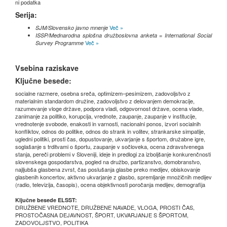
ni podatka
Serija:
Več »
SJM/Slovensko javno mnenje
ISSP/Mednarodna splošna družboslovna anketa = International Social
Več »
Survey Programme
Vsebina raziskave
Ključne besede:
socialne razmere, osebna sreča, optimizem–pesimizem, zadovoljstvo z
materialnim standardom družine, zadovoljstvo z delovanjem demokracije,
razumevanje vloge države, podpora vladi, odgovornost države, ocena vlade,
zanimanje za politiko, korupcija, vrednote, zaupanje, zaupanje v institucije,
vrednotenje svobode, enakosti in varnosti, nacionalni ponos, izvori socialnih
konfliktov, odnos do politike, odnos do strank in volitev, strankarske simpatije,
ugledni politiki, prosti čas, dopustovanje, ukvarjanje s športom, družabne igre,
soglašanje s trditvami o športu, zaupanje v sočloveka, ocena zdravstvenega
stanja, pereči problemi v Sloveniji, ideje in predlogi za izboljšanje konkurenčnosti
slovenskega gospodarstva, pogled na družbo, partizanstvo, domobranstvo,
najljubša glasbena zvrst, čas poslušanja glasbe preko medijev, obiskovanje
glasbenih koncertov, aktivno ukvarjanje z glasbo, spremljanje množičnih medijev
(radio, televizija, časopis), ocena objektivnosti poročanja medijev, demografija
Ključne besede ELSST:
DRUŽBENE VREDNOTE, DRUŽBENE NAVADE, VLOGA, PROSTI ČAS,
PROSTOČASNA DEJAVNOST, ŠPORT, UKVARJANJE S ŠPORTOM,
ZADOVOLJSTVO, POLITIKA