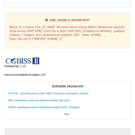
Kako citiram to RAZISKAVO?
Malnar, B. in Hafner-Fink, M. (2009).
Slovensko javno mnenje 2006/2: Mednarodni raziskavi:
Vloga države (ISSP 2006); Prosti čas in šport (ISSP 2007)
[Podatkovna datoteka]. Ljubljana:
Univerza v Ljubljani, Arhiv družboslovnih podatkov. ADP - IDNo: SJM062.
https://doi.org/10.17898/ADP_SJM062_V1
Cobiss tip:
2.20
Datum prve podatkovne objave:
2009
SORODNE RAZISKAVE
CESTE94 - Slovensko javno mnenje 1994/3: Raziskava o avtocestah v Sloveniji
ISSP - Mednarodna splošna družboslovna anketa: Opis serije
ISSP00 - Mednarodna splošna družboslovna anketa (ISSP): Ekologija II
Več »