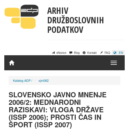
ARHIV
DRUŽBOSLOVNIH
PODATKOV
eNovice
Blog
Kontakt
FAQ
EN
Domov
Katalog ADP
/
sjm062
SLOVENSKO JAVNO MNENJE
2006/2: MEDNARODNI
RAZISKAVI: VLOGA DRŽAVE
(ISSP 2006); PROSTI ČAS IN
ŠPORT (ISSP 2007)