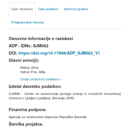
Opis raziskave
Opis podatkov
Spremna gradiva
Pregledovalnik Nesstar
Osnovne informacije o raziskavi
ADP - IDNo:
SJM062
DOI:
https://doi.org/10.17898/ADP_SJM062_V1
Glavni avtor(ji):
Malnar, Brina
Hafner-Fink, Mitja
Ostali (strokovni) sodelavci »
Izdelal datoteko podatkov:
CJMMK -
Center za raziskovanje javnega mnenja in množičnih komunikacij,
Univerza v Ljubljani (Ljubljana, Slovenija; 2006)
Finančna podpora:
Agencija za raziskovalno dejavnost Republike Slovenije
Številka projekta: