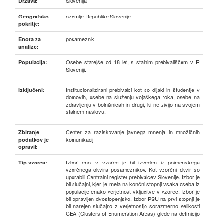
Slovenija
Država:
ozemlje Republike Slovenije
Geografsko
pokritje:
posameznik
Enota za
analizo:
Osebe starejše od 18 let, s stalnim prebivališčem v R
Populacija:
Sloveniji.
Institucionalizirani prebivalci kot so dijaki in študentje v
Izključeni:
domovih, osebe na služenju vojaškega roka, osebe na
zdravljenju v bolnišnicah in drugi, ki ne živijo na svojem
stalnem naslovu.
Center za raziskovanje javnega mnenja in množičnih
Zbiranje
komunikacij
podatkov je
opravil:
Izbor enot v vzorec je bil izveden iz poimenskega
Tip vzorca:
vzorčnega okvira posameznikov. Kot vzorčni okvir so
uporabili Centralni register prebivalcev Slovenije. Izbor je
bil slučajni, kjer je imela na končni stopnji vsaka oseba iz
populacije enako verjetnost vključitve v vzorec. Izbor je
bil opravljen dvostopenjsko. Izbor PSU na prvi stopnji je
bil narejen slučajno z verjetnostjo sorazmerno velikosti
CEA (Clusters of Enumeration Areas) glede na definicijo