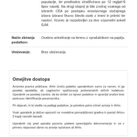
populacije, ter predhodno stratificirano po 12 regijah*6
tipov naselij. Na drugi stopnji je bilo znotraj vsakega od
izbranih CEA po postopku enostavnega slučajnega
izbora izbrano fiksno število oseb z imeni in priimki ter
naslovi. Vzorec je razpolovljen za dve vzporedni anketi
SJM.
Osebno anketiranje na terenu z vprašalnikom na papirju.
Način zbiranja
podatkov:
Brez uteževanja.
Uteževanje:
Omejitve dostopa
Avtorske pravice pridržane. Arhiv izroča podatke uporabnikom samo za namen, ki ga
posebej opredelijo, ob zagotovitvi spoštovanja profesionalnih etičnih kodeksov.
Uporabnik se posebej zaveže, da bo skrbel za tajnost podatkov in opravljal analize brez
poskusov identifikacije posameznika.
Pri objavah, ki bi sledile na podlagi podatkov, je potrebno polno citirati avtorja in Arhiv.
Vsak uporabnik je dolžan opozoriti na morebitne pomanjkljivosti gradiva in poslati Arhivu
2 kopiji nastalih besedil.
Uporabnik naj pred uporabo pozorno prebere spremljajočo dokumentacijo in se v
primeru nejasnosti obrne na avtorje raziskave ali Arhiv.