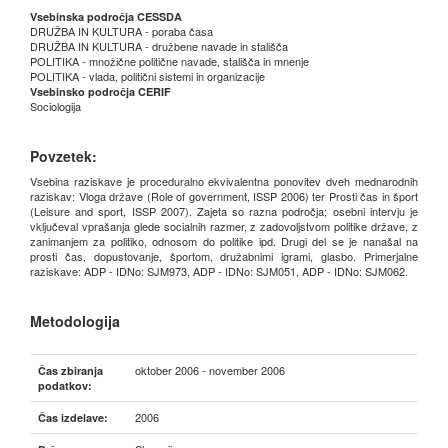
Vsebinska področja CESSDA
DRUŽBA IN KULTURA - poraba časa
DRUŽBA IN KULTURA - družbene navade in stališča
POLITIKA - množične politične navade, stališča in mnenje
POLITIKA - vlada, politični sistemi in organizacije
Vsebinsko področja CERIF
Sociologija
Povzetek:
Vsebina raziskave je proceduralno ekvivalentna ponovitev dveh mednarodnih
raziskav: Vloga države (Role of government, ISSP 2006) ter Prosti čas in šport
(Leisure and sport, ISSP 2007). Zajeta so razna področja; osebni intervju je
vključeval vprašanja glede socialnih razmer, z zadovoljstvom politike države, z
zanimanjem za politiko, odnosom do politike ipd. Drugi del se je nanašal na
prosti čas, dopustovanje, športom, družabnimi igrami, glasbo. Primerjalne
raziskave: ADP - IDNo: SJM973, ADP - IDNo: SJM051, ADP - IDNo: SJM062.
Metodologija
oktober 2006 - november 2006
Čas zbiranja
podatkov:
2006
Čas izdelave: