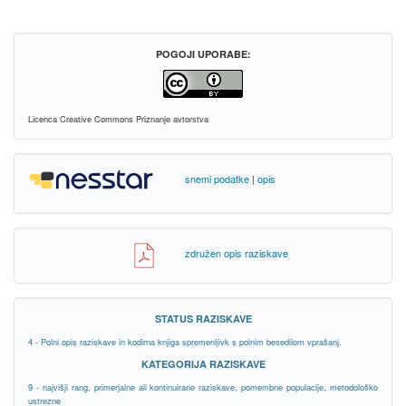
POGOJI UPORABE:
Licenca Creative Commons Priznanje avtorstva
snemi podatke
|
opis
združen opis raziskave
STATUS RAZISKAVE
4 - Polni opis raziskave in kodirna knjiga spremenljivk s polnim besedilom vprašanj.
KATEGORIJA RAZISKAVE
9 - najvišji rang, primerjalne ali kontinuirane raziskave, pomembne populacije, metodološko
ustrezne