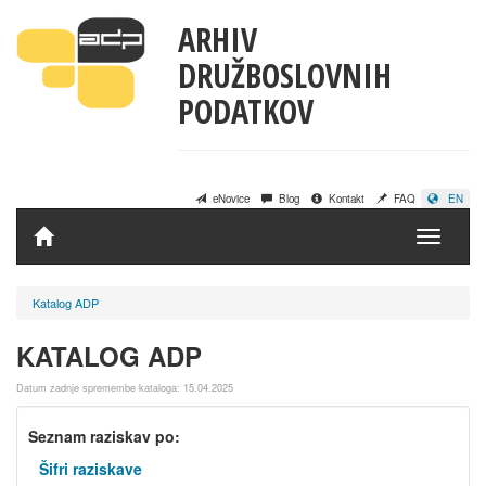
ARHIV
DRUŽBOSLOVNIH
PODATKOV
eNovice
Blog
Kontakt
FAQ
EN
Domov
Katalog ADP
KATALOG ADP
Datum zadnje spremembe kataloga: 15.04.2025
Seznam raziskav po:
Šifri raziskave