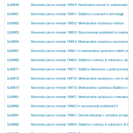
SJM945
Slovensko javno mnenje 1994/5: Nacionalna varnost in mednarodni od
SJM951
Slovensko javno mnenje 1995/1: Stališča o znanosti in tehnologiji
SJM952
Slovensko javno mnenje 1995/2: Mednarodna raziskava vrednot
SJM953
Slovensko javno mnenje 1995/3: Razumevanje preteklosti in mednarodn
SJM954
Slovensko javno mnenje 1995/4: Mednarodna raziskava razumevanje vlog
SJM961
Slovensko javno mnenje 1996/1 in mednarodna raziskava volilnih sist
SJM962
Slovensko javno mnenje 1996/2: Stališča o zdravju in zdravstvu, športn
SJM971
Slovensko javno mnenje 1997/1: Stališča Slovencev o pridruževanju Ev
SJM972
Slovensko javno mnenje 1997/2: Mednarodna raziskava o veri in odno
SJM973
Slovensko javno mnenje 1997/3: Mednarodna raziskava Stališča o del
SJM981
Slovensko javno mnenje 1998/1: Mednarodna raziskava o neenakosti in r
SJM982
Slovensko javno mnenje 1998/2 in razumevanje preteklosti II
SJM991
Slovensko javno mnenje 1999/1: Demokratizacija v vzhodno-evropskih
SJM992
Slovensko javno mnenje 1999/2: Stališča o zdravju in zdravstvu III in 