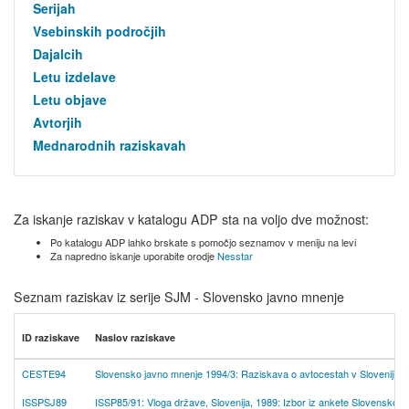
Serijah
Vsebinskih področjih
Dajalcih
Letu izdelave
Letu objave
Avtorjih
Mednarodnih raziskavah
Za iskanje raziskav v katalogu ADP sta na voljo dve možnost:
Po katalogu ADP lahko brskate s pomočjo seznamov v meniju na levi
Za napredno iskanje uporabite orodje
Nesstar
Seznam raziskav iz serije SJM - Slovensko javno mnenje
ID raziskave
Naslov raziskave
CESTE94
Slovensko javno mnenje 1994/3: Raziskava o avtocestah v Sloveniji
ISSPSJ89
ISSP85/91: Vloga države, Slovenija, 1989: Izbor iz ankete Slovensko 