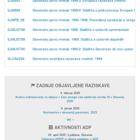
SJM993
Slovensko javno mnenje 1999/3: Evropska raziskava vrednot
SJM994
Slovensko javno mnenje 1999/4: Stališča o pridruževanju Evropski Unij
SJMPB_98
Slovensko javno mnenje, 1990-1998: Ponovljena vprašanja iz sklopa P
SJMUST88
Slovensko javno mnenje 1988: Stališča o ustavnih spremembah
SJMUST89
Slovensko javno mnenje, 1989: Stališča o ustavnih dopolnilih
SJMUST90
Slovensko javno mnenje 1990/2: Stališča Slovencev ob novi ustavi
SLOAVS94
Slovensko-avstrijska raziskava vrednot, 1994
ZADNJE OBJAVLJENE RAZISKAVE
4. februar 2025
Analiza izobraževanja na daljavo v času prvega vala epidemije covida-19 v Sloveniji,
2020
9. januar 2025
Novinarstvo v ekonomiji pozornosti, 2023
Več »
AKTIVNOSTI ADP
24. april 2025 | Ljubljana, Slovenia
Delavnica NRRP in objava podatkov v ADP