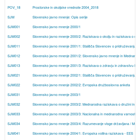
POV_18
Prostorske in okoljske vrednote 2004_2018
SJM
Slovensko javno mnenje: Opis serije
SJM001
Slovensko javno mnenje 2000/1
SJM002
Slovensko javno mnenje 2000/2: Raziskava o okolju in raziskava o med
SJM011
Slovensko javno mnenje 2001/1: Stališča Slovencev o pridruževanju Evr
SJM012
Slovensko javno mnenje 2001/2: Slovensko javno mnenje in Mednarodna
SJM013
Slovensko javno mnenje 2001/3: Raziskava o zdravju in zdravstvu IV. i
SJM021
Slovensko javno mnenje 2002/1: Stališča Slovencev o pridruževanju Ev
SJM022
Slovensko javno mnenje 2002/2: Evropska družboslovna anketa
SJM031
Slovensko javno mnenje 2003/1
SJM032
Slovensko javno mnenje 2003/2: Mednarodna raziskava o družini in narodn
SJM033
Slovensko javno mnenje 2003/3: Nacionalna in mednarodna varnost; vo
SJM034
Slovensko javno mnenje 2003/4: Razumevanje vloge državljana / Med
SJM041
Slovensko javno mnenje 2004/1: Evropska volilna raziskava - EES