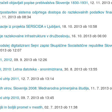
začeli objavljati popise prebivalstva Slovenije 1830-1931
,
12. 11. 2013 
vzpostavitev sistema odprtega dostopa do raziskovalnih podatkov fina
. 11. 2013 ob 08:34
acije iz projekta SERSCIDA v Ljubljani
,
18. 10. 2013 ob 10:58
raziskovalne infrastrukture v družboslovju
,
16. 10. 2013 ob 06:00
odslej digitalizirani Sejni zapisi Skupščine Socialistične republike Slove
2013 ob 12:07
11, 2012
,
09. 9. 2013 ob 12:26
li, 2010: Letna datoteka - anonimizirana
,
30. 8. 2013 ob 13:55
i utrip 2011
,
12. 7. 2013 ob 13:14
ih virov, Slovenija 2008: Mednarodna primerjalna študija
,
11. 7. 2013 
i utrip 2010
,
09. 7. 2013 ob 13:45
ši in boljši promet v mestih
,
02. 7. 2013 ob 11:38