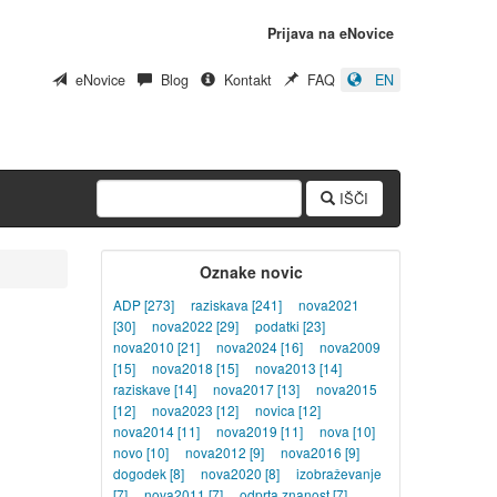
Prijava na eNovice
eNovice
Blog
Kontakt
FAQ
EN
IŠČI
Oznake novic
ADP
[273]
raziskava
[241]
nova2021
[30]
nova2022
[29]
podatki
[23]
nova2010
[21]
nova2024
[16]
nova2009
[15]
nova2018
[15]
nova2013
[14]
raziskave
[14]
nova2017
[13]
nova2015
[12]
nova2023
[12]
novica
[12]
nova2014
[11]
nova2019
[11]
nova
[10]
novo
[10]
nova2012
[9]
nova2016
[9]
dogodek
[8]
nova2020
[8]
izobraževanje
[7]
nova2011
[7]
odprta znanost
[7]