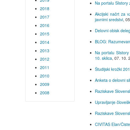
2019
Na portalu SIstory 
2018
Akcijski načrt za 
2017
javnimi sredstvi
,
05
2016
Delovni obisk deleg
2015
BLOG: Razumevanje 
2014
2013
Na portalu SIstory 
10. sklica
,
07. 10. 
2012
2011
Študijski krožki 20
2010
Anketa o delovni si
2009
Raziskave Slovensk
2008
Upravljanje človešk
Raziskave Slovensk
CIVITAS Elan/Čistej