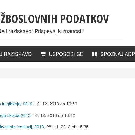
UŽBOSLOVNIH PODATKOV
eli raziskavo!
rispevaj k znanosti!
D
P
 RAZISKAVO
USPOSOBI SE
SPOZNAJ ADP
 in gibanje, 2012
,
19. 12. 2013 ob 10:50
vega sklada 2013
,
10. 12. 2013 ob 13:32
valitete institucij, 2013
,
28. 11. 2013 ob 15:35