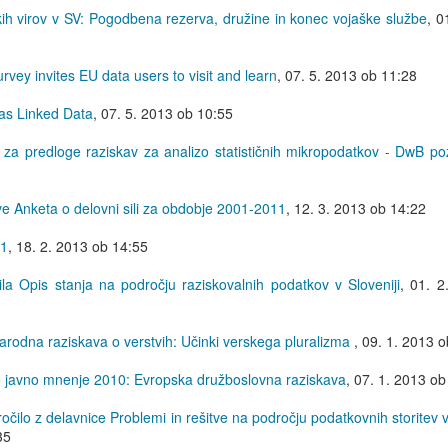
kih virov v SV: Pogodbena rezerva, družine in konec vojaške službe
,
0
vey invites EU data users to visit and learn
,
07. 5. 2013 ob 11:28
as Linked Data
,
07. 5. 2013 ob 10:55
za predloge raziskav za analizo statističnih mikropodatkov - DwB po
ve Anketa o delovni sili za obdobje 2001-2011
,
12. 3. 2013 ob 14:22
11
,
18. 2. 2013 ob 14:55
ila Opis stanja na področju raziskovalnih podatkov v Sloveniji
,
01. 2
odna raziskava o verstvih: Učinki verskega pluralizma
,
09. 1. 2013 o
 javno mnenje 2010: Evropska družboslovna raziskava
,
07. 1. 2013 ob
ročilo z delavnice Problemi in rešitve na področju podatkovnih storitev v
35