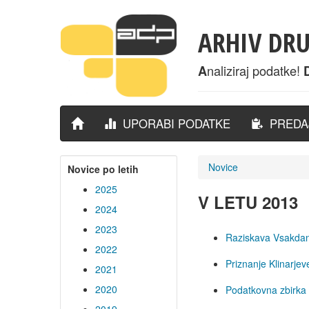
ARHIV DR
naliziraj podatke!
A
UPORABI PODATKE
PREDAJ
Novice
Novice po letih
2025
V LETU 2013
2024
2023
Raziskava Vsakdan
2022
Priznanje Klinarje
2021
2020
Podatkovna zbirka k