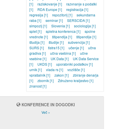
[1]
raziskovanje
[1]
razvnanje s podatki
[1]
RDA Europe
[1]
registracija
[1]
regresija
[1]
repozitorij
[1]
sekundarna
raba
[1]
seminar
[1]
SERSCIDA
[1]
simpozij
[1]
Slovenia
[1]
sociologija
[1]
splet
[1]
spletna konferenca
[1]
spolne
vrednote
[1]
štipendija
[1]
štipendije
[1]
študija
[1]
študije
[1]
subvencija
[1]
SURS
[1]
tistra15
[1]
učenje
[1]
učna
gradiva
[1]
učna vsebina
[1]
učne
vsebine
[1]
UK Data
[1]
UK Data Service
[1]
UKDS
[1]
uporabniki podatkov
[1]
urnik
[1]
vlada rs
[1]
vozlišče
[1]
vprašalnik
[1]
zakon
[1]
zbiranje denarja
[1]
zbornik
[1]
Združeno kraljestvo
[1]
znanost
[1]
KONFERENCE IN DOGODKI
Več »