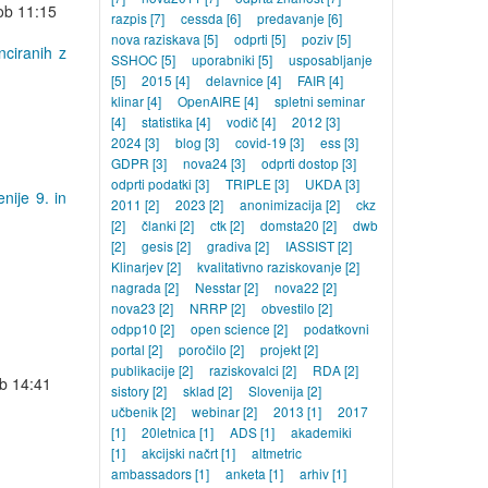
ob 11:15
razpis
[7]
cessda
[6]
predavanje
[6]
nova raziskava
[5]
odprti
[5]
poziv
[5]
nciranih z
SSHOC
[5]
uporabniki
[5]
usposabljanje
[5]
2015
[4]
delavnice
[4]
FAIR
[4]
klinar
[4]
OpenAIRE
[4]
spletni seminar
[4]
statistika
[4]
vodič
[4]
2012
[3]
2024
[3]
blog
[3]
covid-19
[3]
ess
[3]
GDPR
[3]
nova24
[3]
odprti dostop
[3]
odprti podatki
[3]
TRIPLE
[3]
UKDA
[3]
nije 9. in
2011
[2]
2023
[2]
anonimizacija
[2]
ckz
[2]
članki
[2]
ctk
[2]
domsta20
[2]
dwb
[2]
gesis
[2]
gradiva
[2]
IASSIST
[2]
Klinarjev
[2]
kvalitativno raziskovanje
[2]
nagrada
[2]
Nesstar
[2]
nova22
[2]
nova23
[2]
NRRP
[2]
obvestilo
[2]
odpp10
[2]
open science
[2]
podatkovni
portal
[2]
poročilo
[2]
projekt
[2]
publikacije
[2]
raziskovalci
[2]
RDA
[2]
ob 14:41
sistory
[2]
sklad
[2]
Slovenija
[2]
učbenik
[2]
webinar
[2]
2013
[1]
2017
[1]
20letnica
[1]
ADS
[1]
akademiki
[1]
akcijski načrt
[1]
altmetric
ambassadors
[1]
anketa
[1]
arhiv
[1]