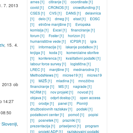
arnes
[1]
citiranje
[1]
coordinate
[1]
1. 7. 2013
covid
[1]
CRONOS
[1]
crowdfunding
[1]
CSES
[1]
CVS
[1]
DANS
[1]
delavnica
[1]
delo
[1]
dmeg
[1]
elsst
[1]
EOSC
[1]
etnične manjšine
[1]
Evropska
komisija
[1]
Excel
[1]
financiranje
[1]
forum
[1]
Foster
[1]
horizon
[1]
humanistične vede
[1]
ICPSR
[1]
igra
ziv
,
15. 4.
[1]
informacije
[1]
iskanje podatkov
[1]
knjiga
[1]
koda
[1]
komercialne storitve
[1]
konferenca
[1]
kvalitativni podatki
[1]
labour force survey
[1]
logistična
[1]
LREC
[1]
manjšine
[1]
mednarodna
[1]
MethodsNews
[1]
micree19
[1]
micres19
[1]
MIZŠ
[1]
mladina
[1]
množično
. 2013 ob
financiranje
[1]
MS
[1]
nagrade
[1]
NCRM
[1]
nov projekt
[1]
novost
[1]
objava
[1]
odprt dostop
[1]
open access
b 14:27
[1]
orodje
[1]
panel
[1]
Pionirji
družboslovnih raziskav
[1]
podaki
[1]
 08:50
podatkovni center
[1]
pomoč
[1]
popisi
[1]
posnetek
[1]
prazniki
[1]
 Sloveniji
,
prezentacija
[1]
priseljenci
[1]
program
[1]
projekt ADP
[1]
raziskovalni podatki