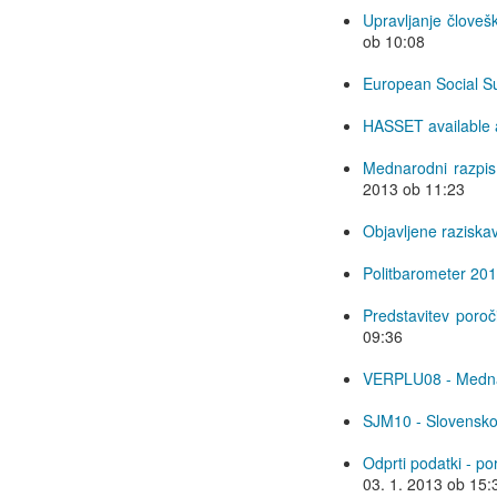
Upravljanje človeš
ob 10:08
European Social Sur
HASSET available 
Mednarodni razpis 
2013 ob 11:23
Objavljene raziska
Politbarometer 20
Predstavitev poroč
09:36
VERPLU08 - Mednar
SJM10 - Slovensko
Odprti podatki - po
03. 1. 2013 ob 15: