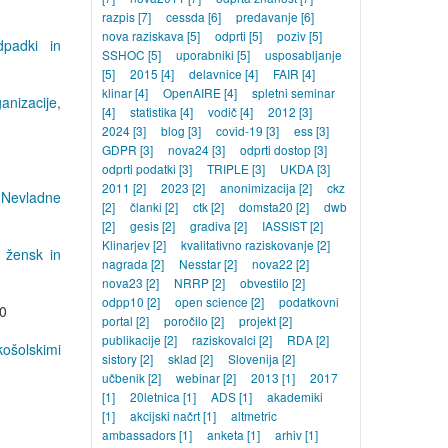
razpis
[7]
cessda
[6]
predavanje
[6]
nova raziskava
[5]
odprti
[5]
poziv
[5]
dpadki in
SSHOC
[5]
uporabniki
[5]
usposabljanje
[5]
2015
[4]
delavnice
[4]
FAIR
[4]
klinar
[4]
OpenAIRE
[4]
spletni seminar
anizacije,
[4]
statistika
[4]
vodič
[4]
2012
[3]
2024
[3]
blog
[3]
covid-19
[3]
ess
[3]
GDPR
[3]
nova24
[3]
odprti dostop
[3]
odprti podatki
[3]
TRIPLE
[3]
UKDA
[3]
2011
[2]
2023
[2]
anonimizacija
[2]
ckz
: Nevladne
[2]
članki
[2]
ctk
[2]
domsta20
[2]
dwb
[2]
gesis
[2]
gradiva
[2]
IASSIST
[2]
Klinarjev
[2]
kvalitativno raziskovanje
[2]
 žensk in
nagrada
[2]
Nesstar
[2]
nova22
[2]
nova23
[2]
NRRP
[2]
obvestilo
[2]
odpp10
[2]
open science
[2]
podatkovni
50
portal
[2]
poročilo
[2]
projekt
[2]
publikacije
[2]
raziskovalci
[2]
RDA
[2]
ošolskimi
sistory
[2]
sklad
[2]
Slovenija
[2]
učbenik
[2]
webinar
[2]
2013
[1]
2017
[1]
20letnica
[1]
ADS
[1]
akademiki
[1]
akcijski načrt
[1]
altmetric
ambassadors
[1]
anketa
[1]
arhiv
[1]