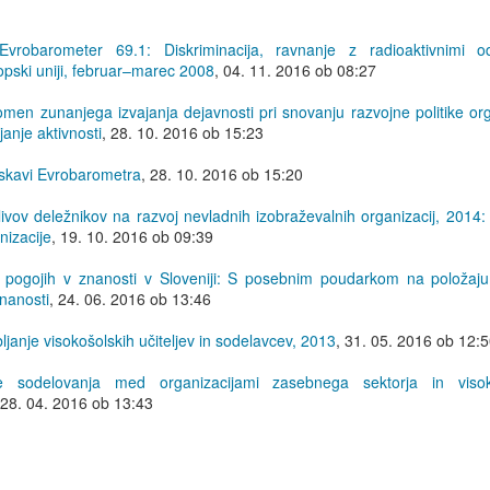
Evrobarometer 69.1: Diskriminacija, ravnanje z radioaktivnimi o
pski uniji, februar–marec 2008
,
04. 11. 2016 ob 08:27
men zunanjega izvajanja dejavnosti pri snovanju razvojne politike org
anje aktivnosti
,
28. 10. 2016 ob 15:23
ziskavi Evrobarometra
,
28. 10. 2016 ob 15:20
plivov deležnikov na razvoj nevladnih izobraževalnih organizacij, 2014
nizacije
,
19. 10. 2016 ob 09:39
h pogojih v znanosti v Sloveniji: S posebnim poudarkom na položaju
znanosti
,
24. 06. 2016 ob 13:46
janje visokošolskih učiteljev in sodelavcev, 2013
,
31. 05. 2016 ob 12:
ke sodelovanja med organizacijami zasebnega sektorja in visok
28. 04. 2016 ob 13:43