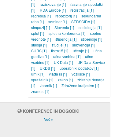
[1]
raziskovanje
[1]
razvnanje s podatki
[1]
RDA Europe
[1]
registracija
[1]
regresija
[1]
repozitorij
[1]
sekundarna
raba
[1]
seminar
[1]
SERSCIDA
[1]
simpozij
[1]
Slovenia
[1]
sociologija
[1]
splet
[1]
spletna konferenca
[1]
spolne
vrednote
[1]
štipendija
[1]
štipendije
[1]
študija
[1]
študije
[1]
subvencija
[1]
SURS
[1]
tistra15
[1]
učenje
[1]
učna
gradiva
[1]
učna vsebina
[1]
učne
vsebine
[1]
UK Data
[1]
UK Data Service
[1]
UKDS
[1]
uporabniki podatkov
[1]
urnik
[1]
vlada rs
[1]
vozlišče
[1]
vprašalnik
[1]
zakon
[1]
zbiranje denarja
[1]
zbornik
[1]
Združeno kraljestvo
[1]
znanost
[1]
KONFERENCE IN DOGODKI
Več »