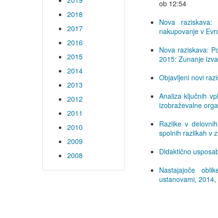
2019
ob 12:54
2018
Nova raziskava: 
2017
nakupovanje v Evro
2016
Nova raziskava: Po
2015
2015: Zunanje izvaj
2014
Objavljeni novi ra
2013
Analiza ključnih v
2012
izobraževalne orga
2011
Razlike v delovni
2010
spolnih razlikah v 
2009
Didaktično usposabl
2008
Nastajajoče obli
ustanovami, 2014
,