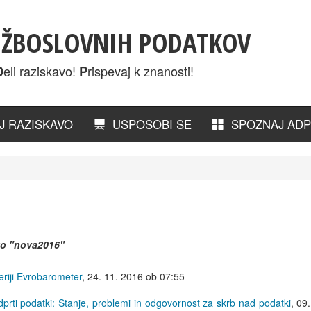
UŽBOSLOVNIH PODATKOV
eli raziskavo!
rispevaj k znanosti!
D
P
 RAZISKAVO
USPOSOBI SE
SPOZNAJ ADP
ko
"nova2016"
eriji Evrobarometer
,
24. 11. 2016 ob 07:55
prti podatki: Stanje, problemi in odgovornost za skrb nad podatki
,
09.