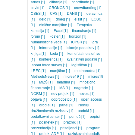
arnes
[1]
citiranje
[1]
coordinate
[1]
covid
[1]
CRONOS
[1]
crowdfunding
[1]
CSES
[1]
CVS
[1]
DANS
[1]
delavnica
[1]
delo
[1]
dmeg
[1]
elsst
[1]
EOSC
[1]
etnične manjšine
[1]
Evropska
komisija
[1]
Excel
[1]
financiranje
[1]
forum
[1]
Foster
[1]
horizon
[1]
humanistične vede
[1]
ICPSR
[1]
igra
[1]
informacije
[1]
iskanje podatkov
[1]
knjiga
[1]
koda
[1]
komercialne storitve
[1]
konferenca
[1]
kvalitativni podatki
[1]
labour force survey
[1]
logistična
[1]
LREC
[1]
manjšine
[1]
mednarodna
[1]
MethodsNews
[1]
micree19
[1]
micres19
[1]
MIZŠ
[1]
mladina
[1]
množično
financiranje
[1]
MS
[1]
nagrade
[1]
NCRM
[1]
nov projekt
[1]
novost
[1]
objava
[1]
odprt dostop
[1]
open access
[1]
orodje
[1]
panel
[1]
Pionirji
družboslovnih raziskav
[1]
podaki
[1]
podatkovni center
[1]
pomoč
[1]
popisi
[1]
posnetek
[1]
prazniki
[1]
prezentacija
[1]
priseljenci
[1]
program
[1]
projekt ADP
[1]
raziskovalni podatki