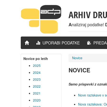
ARHIV DR
naliziraj podatke!
A
UPORABI PODATKE
PREDAJ
Novice
Novice po letih
2025
NOVICE
2024
2023
Samo prispevki z ozna
2022
2021
Nove raziskave v s
2020
Nova raziskava: Od