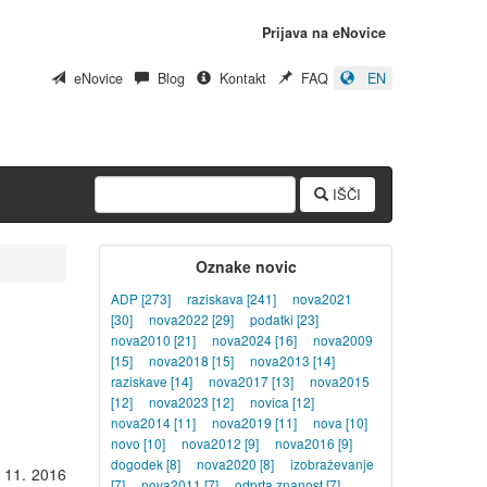
Prijava na eNovice
eNovice
Blog
Kontakt
FAQ
EN
IŠČI
Oznake novic
ADP
[273]
raziskava
[241]
nova2021
[30]
nova2022
[29]
podatki
[23]
nova2010
[21]
nova2024
[16]
nova2009
[15]
nova2018
[15]
nova2013
[14]
raziskave
[14]
nova2017
[13]
nova2015
[12]
nova2023
[12]
novica
[12]
nova2014
[11]
nova2019
[11]
nova
[10]
novo
[10]
nova2012
[9]
nova2016
[9]
dogodek
[8]
nova2020
[8]
izobraževanje
 11. 2016
[7]
nova2011
[7]
odprta znanost
[7]