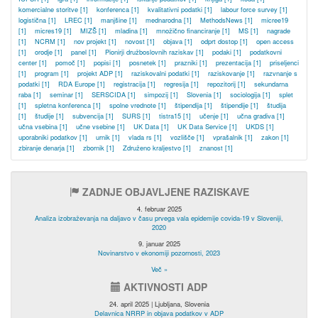
komercialne storitve
[1]
konferenca
[1]
kvalitativni podatki
[1]
labour force survey
[1]
logistična
[1]
LREC
[1]
manjšine
[1]
mednarodna
[1]
MethodsNews
[1]
micree19
[1]
micres19
[1]
MIZŠ
[1]
mladina
[1]
množično financiranje
[1]
MS
[1]
nagrade
[1]
NCRM
[1]
nov projekt
[1]
novost
[1]
objava
[1]
odprt dostop
[1]
open access
[1]
orodje
[1]
panel
[1]
Pionirji družboslovnih raziskav
[1]
podaki
[1]
podatkovni
center
[1]
pomoč
[1]
popisi
[1]
posnetek
[1]
prazniki
[1]
prezentacija
[1]
priseljenci
[1]
program
[1]
projekt ADP
[1]
raziskovalni podatki
[1]
raziskovanje
[1]
razvnanje s
podatki
[1]
RDA Europe
[1]
registracija
[1]
regresija
[1]
repozitorij
[1]
sekundarna
raba
[1]
seminar
[1]
SERSCIDA
[1]
simpozij
[1]
Slovenia
[1]
sociologija
[1]
splet
[1]
spletna konferenca
[1]
spolne vrednote
[1]
štipendija
[1]
štipendije
[1]
študija
[1]
študije
[1]
subvencija
[1]
SURS
[1]
tistra15
[1]
učenje
[1]
učna gradiva
[1]
učna vsebina
[1]
učne vsebine
[1]
UK Data
[1]
UK Data Service
[1]
UKDS
[1]
uporabniki podatkov
[1]
urnik
[1]
vlada rs
[1]
vozlišče
[1]
vprašalnik
[1]
zakon
[1]
zbiranje denarja
[1]
zbornik
[1]
Združeno kraljestvo
[1]
znanost
[1]
ZADNJE OBJAVLJENE RAZISKAVE
4. februar 2025
Analiza izobraževanja na daljavo v času prvega vala epidemije covida-19 v Sloveniji,
2020
9. januar 2025
Novinarstvo v ekonomiji pozornosti, 2023
Več »
AKTIVNOSTI ADP
24. april 2025 | Ljubljana, Slovenia
Delavnica NRRP in objava podatkov v ADP