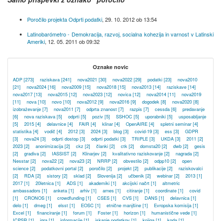
Poročilo projekta Odprti podatki
,
29. 10. 2012 ob 13:54
Latinobarómetro - Demokracija, razvoj, socialna kohezija in varnost v Latinski
Ameriki
,
12. 05. 2011 ob 09:32
Oznake novic
ADP
[273]
raziskava
[241]
nova2021
[30]
nova2022
[29]
podatki
[23]
nova2010
[21]
nova2024
[16]
nova2009
[15]
nova2018
[15]
nova2013
[14]
raziskave
[14]
nova2017
[13]
nova2015
[12]
nova2023
[12]
novica
[12]
nova2014
[11]
nova2019
[11]
nova
[10]
novo
[10]
nova2012
[9]
nova2016
[9]
dogodek
[8]
nova2020
[8]
izobraževanje
[7]
nova2011
[7]
odprta znanost
[7]
razpis
[7]
cessda
[6]
predavanje
[6]
nova raziskava
[5]
odprti
[5]
poziv
[5]
SSHOC
[5]
uporabniki
[5]
usposabljanje
[5]
2015
[4]
delavnice
[4]
FAIR
[4]
klinar
[4]
OpenAIRE
[4]
spletni seminar
[4]
statistika
[4]
vodič
[4]
2012
[3]
2024
[3]
blog
[3]
covid-19
[3]
ess
[3]
GDPR
[3]
nova24
[3]
odprti dostop
[3]
odprti podatki
[3]
TRIPLE
[3]
UKDA
[3]
2011
[2]
2023
[2]
anonimizacija
[2]
ckz
[2]
članki
[2]
ctk
[2]
domsta20
[2]
dwb
[2]
gesis
[2]
gradiva
[2]
IASSIST
[2]
Klinarjev
[2]
kvalitativno raziskovanje
[2]
nagrada
[2]
Nesstar
[2]
nova22
[2]
nova23
[2]
NRRP
[2]
obvestilo
[2]
odpp10
[2]
open
science
[2]
podatkovni portal
[2]
poročilo
[2]
projekt
[2]
publikacije
[2]
raziskovalci
[2]
RDA
[2]
sistory
[2]
sklad
[2]
Slovenija
[2]
učbenik
[2]
webinar
[2]
2013
[1]
2017
[1]
20letnica
[1]
ADS
[1]
akademiki
[1]
akcijski načrt
[1]
altmetric
ambassadors
[1]
anketa
[1]
arhiv
[1]
arnes
[1]
citiranje
[1]
coordinate
[1]
covid
[1]
CRONOS
[1]
crowdfunding
[1]
CSES
[1]
CVS
[1]
DANS
[1]
delavnica
[1]
delo
[1]
dmeg
[1]
elsst
[1]
EOSC
[1]
etnične manjšine
[1]
Evropska komisija
[1]
Excel
[1]
financiranje
[1]
forum
[1]
Foster
[1]
horizon
[1]
humanistične vede
[1]
ICPSR
[1]
igra
[1]
informacije
[1]
iskanje podatkov
[1]
knjiga
[1]
koda
[1]