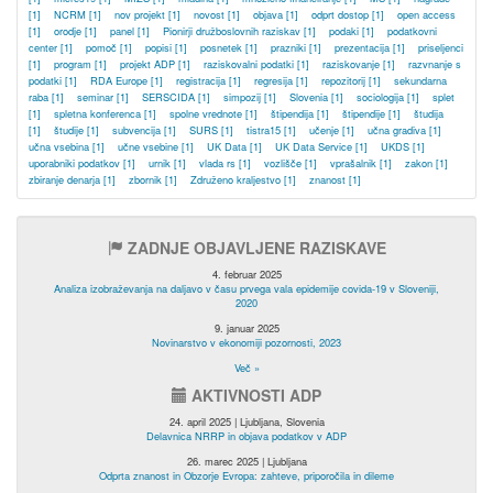
[1]
NCRM
[1]
nov projekt
[1]
novost
[1]
objava
[1]
odprt dostop
[1]
open access
[1]
orodje
[1]
panel
[1]
Pionirji družboslovnih raziskav
[1]
podaki
[1]
podatkovni
center
[1]
pomoč
[1]
popisi
[1]
posnetek
[1]
prazniki
[1]
prezentacija
[1]
priseljenci
[1]
program
[1]
projekt ADP
[1]
raziskovalni podatki
[1]
raziskovanje
[1]
razvnanje s
podatki
[1]
RDA Europe
[1]
registracija
[1]
regresija
[1]
repozitorij
[1]
sekundarna
raba
[1]
seminar
[1]
SERSCIDA
[1]
simpozij
[1]
Slovenia
[1]
sociologija
[1]
splet
[1]
spletna konferenca
[1]
spolne vrednote
[1]
štipendija
[1]
štipendije
[1]
študija
[1]
študije
[1]
subvencija
[1]
SURS
[1]
tistra15
[1]
učenje
[1]
učna gradiva
[1]
učna vsebina
[1]
učne vsebine
[1]
UK Data
[1]
UK Data Service
[1]
UKDS
[1]
uporabniki podatkov
[1]
urnik
[1]
vlada rs
[1]
vozlišče
[1]
vprašalnik
[1]
zakon
[1]
zbiranje denarja
[1]
zbornik
[1]
Združeno kraljestvo
[1]
znanost
[1]
ZADNJE OBJAVLJENE RAZISKAVE
4. februar 2025
Analiza izobraževanja na daljavo v času prvega vala epidemije covida-19 v Sloveniji,
2020
9. januar 2025
Novinarstvo v ekonomiji pozornosti, 2023
Več »
AKTIVNOSTI ADP
24. april 2025 | Ljubljana, Slovenia
Delavnica NRRP in objava podatkov v ADP
26. marec 2025 | Ljubljana
Odprta znanost in Obzorje Evropa: zahteve, priporočila in dileme