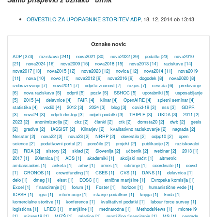
OBVESTILO ZA UPORABNIKE STORITEV ADP
,
18. 12. 2014 ob 13:43
Oznake novic
ADP
[273]
raziskava
[241]
nova2021
[30]
nova2022
[29]
podatki
[23]
nova2010
[21]
nova2024
[16]
nova2009
[15]
nova2018
[15]
nova2013
[14]
raziskave
[14]
nova2017
[13]
nova2015
[12]
nova2023
[12]
novica
[12]
nova2014
[11]
nova2019
[11]
nova
[10]
novo
[10]
nova2012
[9]
nova2016
[9]
dogodek
[8]
nova2020
[8]
izobraževanje
[7]
nova2011
[7]
odprta znanost
[7]
razpis
[7]
cessda
[6]
predavanje
[6]
nova raziskava
[5]
odprti
[5]
poziv
[5]
SSHOC
[5]
uporabniki
[5]
usposabljanje
[5]
2015
[4]
delavnice
[4]
FAIR
[4]
klinar
[4]
OpenAIRE
[4]
spletni seminar
[4]
statistika
[4]
vodič
[4]
2012
[3]
2024
[3]
blog
[3]
covid-19
[3]
ess
[3]
GDPR
[3]
nova24
[3]
odprti dostop
[3]
odprti podatki
[3]
TRIPLE
[3]
UKDA
[3]
2011
[2]
2023
[2]
anonimizacija
[2]
ckz
[2]
članki
[2]
ctk
[2]
domsta20
[2]
dwb
[2]
gesis
[2]
gradiva
[2]
IASSIST
[2]
Klinarjev
[2]
kvalitativno raziskovanje
[2]
nagrada
[2]
Nesstar
[2]
nova22
[2]
nova23
[2]
NRRP
[2]
obvestilo
[2]
odpp10
[2]
open
science
[2]
podatkovni portal
[2]
poročilo
[2]
projekt
[2]
publikacije
[2]
raziskovalci
[2]
RDA
[2]
sistory
[2]
sklad
[2]
Slovenija
[2]
učbenik
[2]
webinar
[2]
2013
[1]
2017
[1]
20letnica
[1]
ADS
[1]
akademiki
[1]
akcijski načrt
[1]
altmetric
ambassadors
[1]
anketa
[1]
arhiv
[1]
arnes
[1]
citiranje
[1]
coordinate
[1]
covid
[1]
CRONOS
[1]
crowdfunding
[1]
CSES
[1]
CVS
[1]
DANS
[1]
delavnica
[1]
delo
[1]
dmeg
[1]
elsst
[1]
EOSC
[1]
etnične manjšine
[1]
Evropska komisija
[1]
Excel
[1]
financiranje
[1]
forum
[1]
Foster
[1]
horizon
[1]
humanistične vede
[1]
ICPSR
[1]
igra
[1]
informacije
[1]
iskanje podatkov
[1]
knjiga
[1]
koda
[1]
komercialne storitve
[1]
konferenca
[1]
kvalitativni podatki
[1]
labour force survey
[1]
logistična
[1]
LREC
[1]
manjšine
[1]
mednarodna
[1]
MethodsNews
[1]
micree19
[1]
micres19
[1]
MIZŠ
[1]
mladina
[1]
množično financiranje
[1]
MS
[1]
nagrade