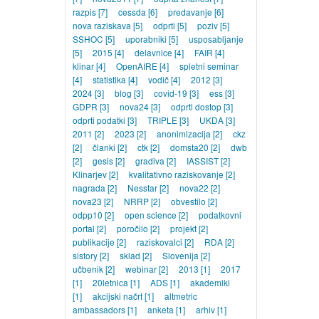
razpis
[7]
cessda
[6]
predavanje
[6]
nova raziskava
[5]
odprti
[5]
poziv
[5]
SSHOC
[5]
uporabniki
[5]
usposabljanje
[5]
2015
[4]
delavnice
[4]
FAIR
[4]
klinar
[4]
OpenAIRE
[4]
spletni seminar
[4]
statistika
[4]
vodič
[4]
2012
[3]
2024
[3]
blog
[3]
covid-19
[3]
ess
[3]
GDPR
[3]
nova24
[3]
odprti dostop
[3]
odprti podatki
[3]
TRIPLE
[3]
UKDA
[3]
2011
[2]
2023
[2]
anonimizacija
[2]
ckz
[2]
članki
[2]
ctk
[2]
domsta20
[2]
dwb
[2]
gesis
[2]
gradiva
[2]
IASSIST
[2]
Klinarjev
[2]
kvalitativno raziskovanje
[2]
nagrada
[2]
Nesstar
[2]
nova22
[2]
nova23
[2]
NRRP
[2]
obvestilo
[2]
odpp10
[2]
open science
[2]
podatkovni
portal
[2]
poročilo
[2]
projekt
[2]
publikacije
[2]
raziskovalci
[2]
RDA
[2]
sistory
[2]
sklad
[2]
Slovenija
[2]
učbenik
[2]
webinar
[2]
2013
[1]
2017
[1]
20letnica
[1]
ADS
[1]
akademiki
[1]
akcijski načrt
[1]
altmetric
ambassadors
[1]
anketa
[1]
arhiv
[1]