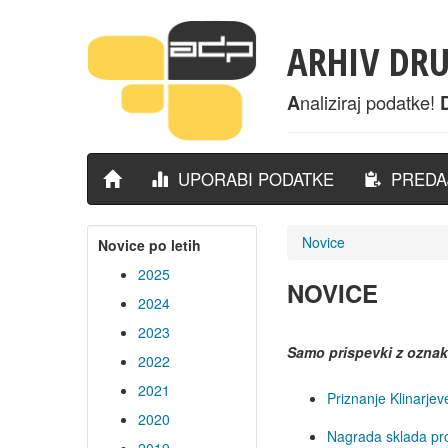
ARHIV DR
naliziraj podatke!
A
UPORABI PODATKE
PREDAJ
Novice
Novice po letih
2025
NOVICE
2024
2023
Samo prispevki z ozna
2022
2021
Priznanje Klinarje
2020
Nagrada sklada pro