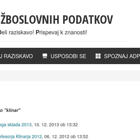
UŽBOSLOVNIH PODATKOV
eli raziskavo!
rispevaj k znanosti!
D
P
 RAZISKAVO
USPOSOBI SE
SPOZNAJ ADP
ko
"klinar"
vega sklada 2013
,
10. 12. 2013 ob 13:32
fesorja Klinarja 2012
,
06. 12. 2012 ob 13:52