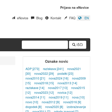
Prijava na eNovice
eNovice
Blog
Kontakt
FAQ
EN
IŠČI
Oznake novic
ADP
[273]
raziskava
[241]
nova2021
[30]
nova2022
[29]
podatki
[23]
nova2010
[21]
nova2024
[16]
nova2009
[15]
nova2018
[15]
nova2013
[14]
raziskave
[14]
nova2017
[13]
nova2015
[12]
nova2023
[12]
novica
[12]
nova2014
[11]
nova2019
[11]
nova
[10]
novo
[10]
nova2012
[9]
nova2016
[9]
dogodek
[8]
nova2020
[8]
izobraževanje
[7]
nova2011
[7]
odprta znanost
[7]