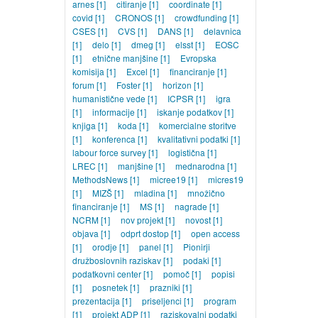
arnes
[1]
citiranje
[1]
coordinate
[1]
covid
[1]
CRONOS
[1]
crowdfunding
[1]
CSES
[1]
CVS
[1]
DANS
[1]
delavnica
[1]
delo
[1]
dmeg
[1]
elsst
[1]
EOSC
[1]
etnične manjšine
[1]
Evropska
komisija
[1]
Excel
[1]
financiranje
[1]
forum
[1]
Foster
[1]
horizon
[1]
humanistične vede
[1]
ICPSR
[1]
igra
[1]
informacije
[1]
iskanje podatkov
[1]
knjiga
[1]
koda
[1]
komercialne storitve
[1]
konferenca
[1]
kvalitativni podatki
[1]
labour force survey
[1]
logistična
[1]
LREC
[1]
manjšine
[1]
mednarodna
[1]
MethodsNews
[1]
micree19
[1]
micres19
[1]
MIZŠ
[1]
mladina
[1]
množično
financiranje
[1]
MS
[1]
nagrade
[1]
NCRM
[1]
nov projekt
[1]
novost
[1]
objava
[1]
odprt dostop
[1]
open access
[1]
orodje
[1]
panel
[1]
Pionirji
družboslovnih raziskav
[1]
podaki
[1]
podatkovni center
[1]
pomoč
[1]
popisi
[1]
posnetek
[1]
prazniki
[1]
prezentacija
[1]
priseljenci
[1]
program
[1]
projekt ADP
[1]
raziskovalni podatki