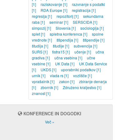
[1]
raziskovanje
[1]
razvnanje s podatki
[1]
RDA Europe
[1]
registracija
[1]
regresija
[1]
repozitorij
[1]
sekundarna
raba
[1]
seminar
[1]
SERSCIDA
[1]
simpozij
[1]
Slovenia
[1]
sociologija
[1]
splet
[1]
spletna konferenca
[1]
spolne
vrednote
[1]
štipendija
[1]
štipendije
[1]
študija
[1]
študije
[1]
subvencija
[1]
SURS
[1]
tistra15
[1]
učenje
[1]
učna
gradiva
[1]
učna vsebina
[1]
učne
vsebine
[1]
UK Data
[1]
UK Data Service
[1]
UKDS
[1]
uporabniki podatkov
[1]
urnik
[1]
vlada rs
[1]
vozlišče
[1]
vprašalnik
[1]
zakon
[1]
zbiranje denarja
[1]
zbornik
[1]
Združeno kraljestvo
[1]
znanost
[1]
KONFERENCE IN DOGODKI
Več »