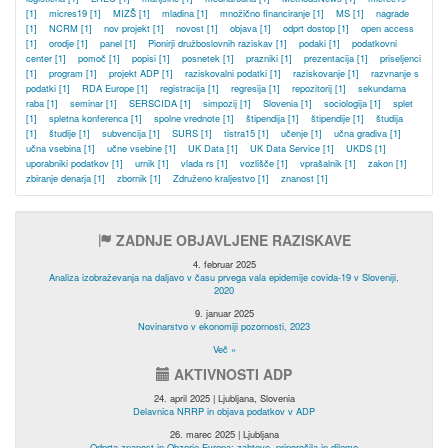
[1]
micres19
[1]
MIZŠ
[1]
mladina
[1]
množično financiranje
[1]
MS
[1]
nagrade
[1]
NCRM
[1]
nov projekt
[1]
novost
[1]
objava
[1]
odprt dostop
[1]
open access
[1]
orodje
[1]
panel
[1]
Pionirji družboslovnih raziskav
[1]
podaki
[1]
podatkovni
center
[1]
pomoč
[1]
popisi
[1]
posnetek
[1]
prazniki
[1]
prezentacija
[1]
priseljenci
[1]
program
[1]
projekt ADP
[1]
raziskovalni podatki
[1]
raziskovanje
[1]
razvnanje s
podatki
[1]
RDA Europe
[1]
registracija
[1]
regresija
[1]
repozitorij
[1]
sekundarna
raba
[1]
seminar
[1]
SERSCIDA
[1]
simpozij
[1]
Slovenia
[1]
sociologija
[1]
splet
[1]
spletna konferenca
[1]
spolne vrednote
[1]
štipendija
[1]
štipendije
[1]
študija
[1]
študije
[1]
subvencija
[1]
SURS
[1]
tistra15
[1]
učenje
[1]
učna gradiva
[1]
učna vsebina
[1]
učne vsebine
[1]
UK Data
[1]
UK Data Service
[1]
UKDS
[1]
uporabniki podatkov
[1]
urnik
[1]
vlada rs
[1]
vozlišče
[1]
vprašalnik
[1]
zakon
[1]
zbiranje denarja
[1]
zbornik
[1]
Združeno kraljestvo
[1]
znanost
[1]
ZADNJE OBJAVLJENE RAZISKAVE
4. februar 2025
Analiza izobraževanja na daljavo v času prvega vala epidemije covida-19 v Sloveniji,
2020
9. januar 2025
Novinarstvo v ekonomiji pozornosti, 2023
Več »
AKTIVNOSTI ADP
24. april 2025 | Ljubljana, Slovenia
Delavnica NRRP in objava podatkov v ADP
26. marec 2025 | Ljubljana
Odprta znanost in Obzorje Evropa: zahteve, priporočila in dileme