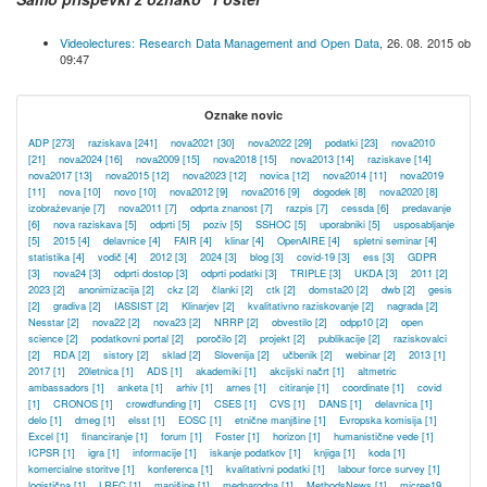
Videolectures: Research Data Management and Open Data
,
26. 08. 2015 ob
09:47
Oznake novic
ADP
[273]
raziskava
[241]
nova2021
[30]
nova2022
[29]
podatki
[23]
nova2010
[21]
nova2024
[16]
nova2009
[15]
nova2018
[15]
nova2013
[14]
raziskave
[14]
nova2017
[13]
nova2015
[12]
nova2023
[12]
novica
[12]
nova2014
[11]
nova2019
[11]
nova
[10]
novo
[10]
nova2012
[9]
nova2016
[9]
dogodek
[8]
nova2020
[8]
izobraževanje
[7]
nova2011
[7]
odprta znanost
[7]
razpis
[7]
cessda
[6]
predavanje
[6]
nova raziskava
[5]
odprti
[5]
poziv
[5]
SSHOC
[5]
uporabniki
[5]
usposabljanje
[5]
2015
[4]
delavnice
[4]
FAIR
[4]
klinar
[4]
OpenAIRE
[4]
spletni seminar
[4]
statistika
[4]
vodič
[4]
2012
[3]
2024
[3]
blog
[3]
covid-19
[3]
ess
[3]
GDPR
[3]
nova24
[3]
odprti dostop
[3]
odprti podatki
[3]
TRIPLE
[3]
UKDA
[3]
2011
[2]
2023
[2]
anonimizacija
[2]
ckz
[2]
članki
[2]
ctk
[2]
domsta20
[2]
dwb
[2]
gesis
[2]
gradiva
[2]
IASSIST
[2]
Klinarjev
[2]
kvalitativno raziskovanje
[2]
nagrada
[2]
Nesstar
[2]
nova22
[2]
nova23
[2]
NRRP
[2]
obvestilo
[2]
odpp10
[2]
open
science
[2]
podatkovni portal
[2]
poročilo
[2]
projekt
[2]
publikacije
[2]
raziskovalci
[2]
RDA
[2]
sistory
[2]
sklad
[2]
Slovenija
[2]
učbenik
[2]
webinar
[2]
2013
[1]
2017
[1]
20letnica
[1]
ADS
[1]
akademiki
[1]
akcijski načrt
[1]
altmetric
ambassadors
[1]
anketa
[1]
arhiv
[1]
arnes
[1]
citiranje
[1]
coordinate
[1]
covid
[1]
CRONOS
[1]
crowdfunding
[1]
CSES
[1]
CVS
[1]
DANS
[1]
delavnica
[1]
delo
[1]
dmeg
[1]
elsst
[1]
EOSC
[1]
etnične manjšine
[1]
Evropska komisija
[1]
Excel
[1]
financiranje
[1]
forum
[1]
Foster
[1]
horizon
[1]
humanistične vede
[1]
ICPSR
[1]
igra
[1]
informacije
[1]
iskanje podatkov
[1]
knjiga
[1]
koda
[1]
komercialne storitve
[1]
konferenca
[1]
kvalitativni podatki
[1]
labour force survey
[1]
logistična
[1]
LREC
[1]
manjšine
[1]
mednarodna
[1]
MethodsNews
[1]
micree19