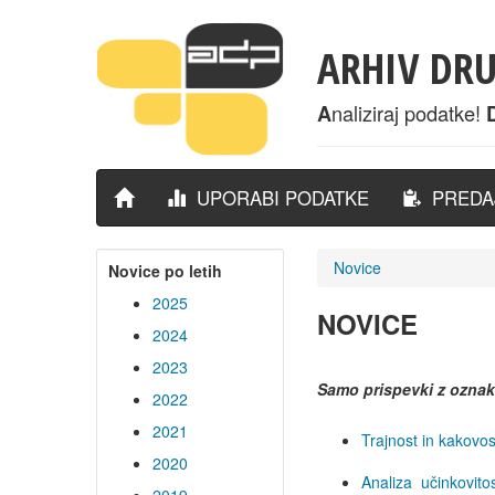
ARHIV DR
naliziraj podatke!
A
UPORABI PODATKE
PREDAJ
Novice
Novice po letih
2025
NOVICE
2024
2023
Samo prispevki z ozna
2022
2021
Trajnost in kakovo
2020
Analiza učinkovito