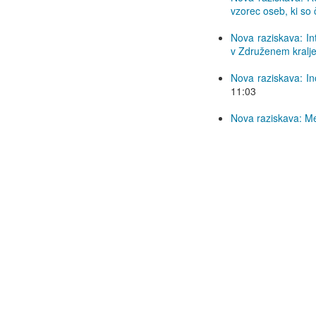
vzorec oseb, ki so 
Nova raziskava: Int
v Združenem kralj
Nova raziskava: Ino
11:03
Nova raziskava: Med