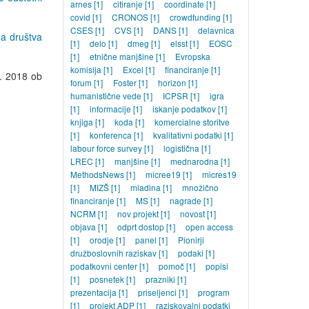
arnes
[1]
citiranje
[1]
coordinate
[1]
covid
[1]
CRONOS
[1]
crowdfunding
[1]
CSES
[1]
CVS
[1]
DANS
[1]
delavnica
na društva
[1]
delo
[1]
dmeg
[1]
elsst
[1]
EOSC
[1]
etnične manjšine
[1]
Evropska
komisija
[1]
Excel
[1]
financiranje
[1]
. 2018 ob
forum
[1]
Foster
[1]
horizon
[1]
humanistične vede
[1]
ICPSR
[1]
igra
[1]
informacije
[1]
iskanje podatkov
[1]
knjiga
[1]
koda
[1]
komercialne storitve
[1]
konferenca
[1]
kvalitativni podatki
[1]
labour force survey
[1]
logistična
[1]
LREC
[1]
manjšine
[1]
mednarodna
[1]
MethodsNews
[1]
micree19
[1]
micres19
[1]
MIZŠ
[1]
mladina
[1]
množično
financiranje
[1]
MS
[1]
nagrade
[1]
NCRM
[1]
nov projekt
[1]
novost
[1]
objava
[1]
odprt dostop
[1]
open access
[1]
orodje
[1]
panel
[1]
Pionirji
družboslovnih raziskav
[1]
podaki
[1]
podatkovni center
[1]
pomoč
[1]
popisi
[1]
posnetek
[1]
prazniki
[1]
prezentacija
[1]
priseljenci
[1]
program
[1]
projekt ADP
[1]
raziskovalni podatki