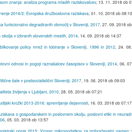
osom znanja: analiza programa mladih raziskovalcev
,
13. 11. 2018 ob 0
nenje 2016/2: Evropska družboslovna raziskava
,
01. 10. 2018 ob 08:1
a funkcionalno degradiranih območij v Sloveniji, 2017
,
27. 09. 2018 ob
 okolja v izbranih slovenskih mestih, 2014
,
14. 09. 2018 ob 14:37
likovanje policy mrež in lobiranje v Sloveniji, 1996 in 2012
,
24. 08
lovni odnosi in pogoji raznašalcev časopisov v Sloveniji, 2014
,
06. 07
tične šale v postsocialistični Sloveniji, 2017
,
19. 06. 2018 ob 09:03
iteta življenja v Ljubljani, 2010
,
28. 05. 2018 ob 07:21
dijski krožki 2013-2016: spremljanje dejavnosti
,
16. 03. 2018 ob 07:17
ziskava o gospodarskem in poslovnem okolju, poslovni etiki in neuradni
006
,
05. 03. 2018 ob 13:57
gistrski popis 2015: Vzorec mikropodatkov za izobraževalni namen: 