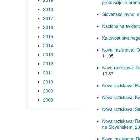
2019
produkcijo in pren
2018
Slovensko javno m
2017
Nacionalna evidenc
2016
2015
Kakovost bivalnega
2014
Nova raziskava: Ob
2013
11:05
2012
Nova raziskava: De
2011
13:37
2010
Nova raziskava: Poli
2009
Nova raziskava: Kval
2008
Nova raziskava: Štu
Nova raziskava: Ra
na Slovenskem, 2
Nova raziskava: Re