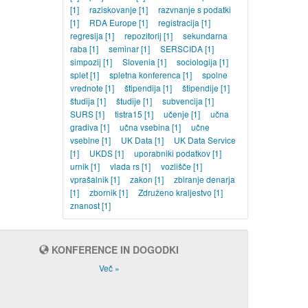
[1]
raziskovanje
[1]
razvnanje s podatki
[1]
RDA Europe
[1]
registracija
[1]
regresija
[1]
repozitorij
[1]
sekundarna
raba
[1]
seminar
[1]
SERSCIDA
[1]
simpozij
[1]
Slovenia
[1]
sociologija
[1]
splet
[1]
spletna konferenca
[1]
spolne
vrednote
[1]
štipendija
[1]
štipendije
[1]
študija
[1]
študije
[1]
subvencija
[1]
SURS
[1]
tistra15
[1]
učenje
[1]
učna
gradiva
[1]
učna vsebina
[1]
učne
vsebine
[1]
UK Data
[1]
UK Data Service
[1]
UKDS
[1]
uporabniki podatkov
[1]
urnik
[1]
vlada rs
[1]
vozlišče
[1]
vprašalnik
[1]
zakon
[1]
zbiranje denarja
[1]
zbornik
[1]
Združeno kraljestvo
[1]
znanost
[1]
KONFERENCE IN DOGODKI
Več »