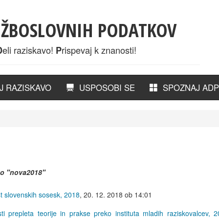
UŽBOSLOVNIH PODATKOV
eli raziskavo!
rispevaj k znanosti!
D
P
 RAZISKAVO
USPOSOBI SE
SPOZNAJ ADP
ko
"nova2018"
st slovenskih sosesk, 2018
,
20. 12. 2018 ob 14:01
sti prepleta teorije in prakse preko instituta mladih raziskovalcev,