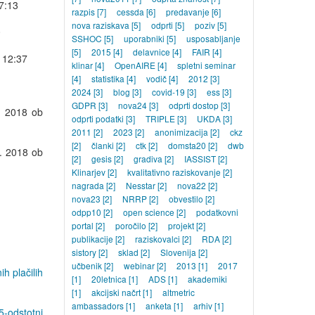
7:13
razpis
[7]
cessda
[6]
predavanje
[6]
nova raziskava
[5]
odprti
[5]
poziv
[5]
0
SSHOC
[5]
uporabniki
[5]
usposabljanje
[5]
2015
[4]
delavnice
[4]
FAIR
[4]
 12:37
klinar
[4]
OpenAIRE
[4]
spletni seminar
[4]
statistika
[4]
vodič
[4]
2012
[3]
2024
[3]
blog
[3]
covid-19
[3]
ess
[3]
GDPR
[3]
nova24
[3]
odprti dostop
[3]
. 2018 ob
odprti podatki
[3]
TRIPLE
[3]
UKDA
[3]
2011
[2]
2023
[2]
anonimizacija
[2]
ckz
[2]
članki
[2]
ctk
[2]
domsta20
[2]
dwb
. 2018 ob
[2]
gesis
[2]
gradiva
[2]
IASSIST
[2]
Klinarjev
[2]
kvalitativno raziskovanje
[2]
nagrada
[2]
Nesstar
[2]
nova22
[2]
nova23
[2]
NRRP
[2]
obvestilo
[2]
odpp10
[2]
open science
[2]
podatkovni
portal
[2]
poročilo
[2]
projekt
[2]
publikacije
[2]
raziskovalci
[2]
RDA
[2]
sistory
[2]
sklad
[2]
Slovenija
[2]
učbenik
[2]
webinar
[2]
2013
[1]
2017
h plačilih
[1]
20letnica
[1]
ADS
[1]
akademiki
[1]
akcijski načrt
[1]
altmetric
ambassadors
[1]
anketa
[1]
arhiv
[1]
5-odstotni