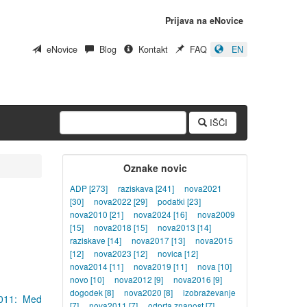
Prijava na eNovice
eNovice
Blog
Kontakt
FAQ
EN
IŠČI
Oznake novic
ADP
[273]
raziskava
[241]
nova2021
[30]
nova2022
[29]
podatki
[23]
nova2010
[21]
nova2024
[16]
nova2009
[15]
nova2018
[15]
nova2013
[14]
raziskave
[14]
nova2017
[13]
nova2015
[12]
nova2023
[12]
novica
[12]
nova2014
[11]
nova2019
[11]
nova
[10]
novo
[10]
nova2012
[9]
nova2016
[9]
dogodek
[8]
nova2020
[8]
izobraževanje
 2011: Med
[7]
nova2011
[7]
odprta znanost
[7]