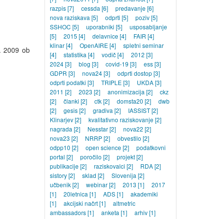
razpis
[7]
cessda
[6]
predavanje
[6]
nova raziskava
[5]
odprti
[5]
poziv
[5]
SSHOC
[5]
uporabniki
[5]
usposabljanje
[5]
2015
[4]
delavnice
[4]
FAIR
[4]
klinar
[4]
OpenAIRE
[4]
spletni seminar
. 2009 ob
[4]
statistika
[4]
vodič
[4]
2012
[3]
2024
[3]
blog
[3]
covid-19
[3]
ess
[3]
GDPR
[3]
nova24
[3]
odprti dostop
[3]
odprti podatki
[3]
TRIPLE
[3]
UKDA
[3]
2011
[2]
2023
[2]
anonimizacija
[2]
ckz
[2]
članki
[2]
ctk
[2]
domsta20
[2]
dwb
[2]
gesis
[2]
gradiva
[2]
IASSIST
[2]
Klinarjev
[2]
kvalitativno raziskovanje
[2]
nagrada
[2]
Nesstar
[2]
nova22
[2]
nova23
[2]
NRRP
[2]
obvestilo
[2]
odpp10
[2]
open science
[2]
podatkovni
portal
[2]
poročilo
[2]
projekt
[2]
publikacije
[2]
raziskovalci
[2]
RDA
[2]
sistory
[2]
sklad
[2]
Slovenija
[2]
učbenik
[2]
webinar
[2]
2013
[1]
2017
[1]
20letnica
[1]
ADS
[1]
akademiki
[1]
akcijski načrt
[1]
altmetric
ambassadors
[1]
anketa
[1]
arhiv
[1]