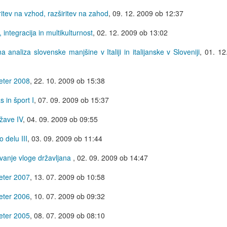
tev na vzhod, razširitev na zahod
,
09. 12. 2009 ob 12:37
integracija in multikulturnost
,
02. 12. 2009 ob 13:02
analiza slovenske manjšine v Italiji in italijanske v Sloveniji
,
01. 12
eter 2008
,
22. 10. 2009 ob 15:38
 in šport I
,
07. 09. 2009 ob 15:37
žave IV
,
04. 09. 2009 ob 09:55
 delu III
,
03. 09. 2009 ob 11:44
anje vloge državljana
,
02. 09. 2009 ob 14:47
eter 2007
,
13. 07. 2009 ob 10:58
eter 2006
,
10. 07. 2009 ob 09:32
eter 2005
,
08. 07. 2009 ob 08:10