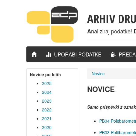
ARHIV DR
naliziraj podatke!
A
UPORABI PODATKE
PREDAJ
Novice
Novice po letih
2025
NOVICE
2024
2023
Samo prispevki z ozna
2022
2021
PB04 Politbarometr
2020
PB03 Politbarometr