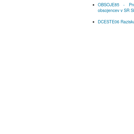
OBSOJE85 - Prob
obsojencev v SR Sl
DCESTE06 Raziskav