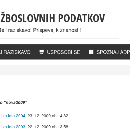
UŽBOSLOVNIH PODATKOV
eli raziskavo!
rispevaj k znanosti!
D
P
 RAZISKAVO
USPOSOBI SE
SPOZNAJ ADP
ko
"nova2009"
i za leto 2004
,
23. 12. 2009 ob 14:32
i za leto 2003
,
22. 12. 2009 ob 13:58