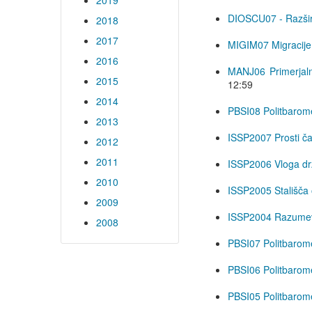
2019
DIOSCU07 - Razširi
2018
2017
MIGIM07 Migracije, 
2016
MANJ06 Primerjalna 
2015
12:59
2014
PBSI08 Politbarom
2013
ISSP2007 Prosti čas
2012
2011
ISSP2006 Vloga dr
2010
ISSP2005 Stališča o
2009
ISSP2004 Razumev
2008
PBSI07 Politbarom
PBSI06 Politbarom
PBSI05 Politbarom