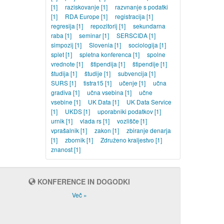
[1]
raziskovanje
[1]
razvnanje s podatki
[1]
RDA Europe
[1]
registracija
[1]
regresija
[1]
repozitorij
[1]
sekundarna
raba
[1]
seminar
[1]
SERSCIDA
[1]
simpozij
[1]
Slovenia
[1]
sociologija
[1]
splet
[1]
spletna konferenca
[1]
spolne
vrednote
[1]
štipendija
[1]
štipendije
[1]
študija
[1]
študije
[1]
subvencija
[1]
SURS
[1]
tistra15
[1]
učenje
[1]
učna
gradiva
[1]
učna vsebina
[1]
učne
vsebine
[1]
UK Data
[1]
UK Data Service
[1]
UKDS
[1]
uporabniki podatkov
[1]
urnik
[1]
vlada rs
[1]
vozlišče
[1]
vprašalnik
[1]
zakon
[1]
zbiranje denarja
[1]
zbornik
[1]
Združeno kraljestvo
[1]
znanost
[1]
KONFERENCE IN DOGODKI
Več »