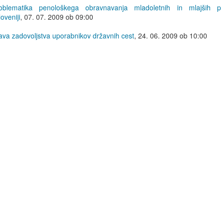
lematika penološkega obravnavanja mladoletnih in mlajših po
oveniji
,
07. 07. 2009 ob 09:00
a zadovoljstva uporabnikov državnih cest
,
24. 06. 2009 ob 10:00