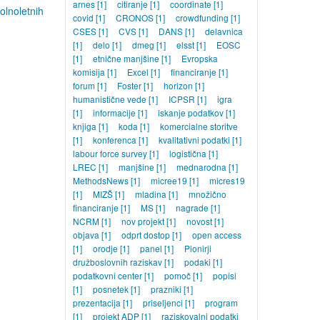
arnes
[1]
citiranje
[1]
coordinate
[1]
lnoletnih
covid
[1]
CRONOS
[1]
crowdfunding
[1]
CSES
[1]
CVS
[1]
DANS
[1]
delavnica
[1]
delo
[1]
dmeg
[1]
elsst
[1]
EOSC
[1]
etnične manjšine
[1]
Evropska
komisija
[1]
Excel
[1]
financiranje
[1]
forum
[1]
Foster
[1]
horizon
[1]
humanistične vede
[1]
ICPSR
[1]
igra
[1]
informacije
[1]
iskanje podatkov
[1]
knjiga
[1]
koda
[1]
komercialne storitve
[1]
konferenca
[1]
kvalitativni podatki
[1]
labour force survey
[1]
logistična
[1]
LREC
[1]
manjšine
[1]
mednarodna
[1]
MethodsNews
[1]
micree19
[1]
micres19
[1]
MIZŠ
[1]
mladina
[1]
množično
financiranje
[1]
MS
[1]
nagrade
[1]
NCRM
[1]
nov projekt
[1]
novost
[1]
objava
[1]
odprt dostop
[1]
open access
[1]
orodje
[1]
panel
[1]
Pionirji
družboslovnih raziskav
[1]
podaki
[1]
podatkovni center
[1]
pomoč
[1]
popisi
[1]
posnetek
[1]
prazniki
[1]
prezentacija
[1]
priseljenci
[1]
program
[1]
projekt ADP
[1]
raziskovalni podatki