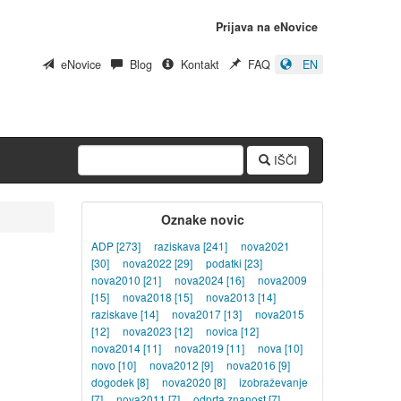
Prijava na eNovice
eNovice
Blog
Kontakt
FAQ
EN
IŠČI
Oznake novic
ADP
[273]
raziskava
[241]
nova2021
[30]
nova2022
[29]
podatki
[23]
nova2010
[21]
nova2024
[16]
nova2009
[15]
nova2018
[15]
nova2013
[14]
raziskave
[14]
nova2017
[13]
nova2015
[12]
nova2023
[12]
novica
[12]
nova2014
[11]
nova2019
[11]
nova
[10]
novo
[10]
nova2012
[9]
nova2016
[9]
dogodek
[8]
nova2020
[8]
izobraževanje
[7]
nova2011
[7]
odprta znanost
[7]