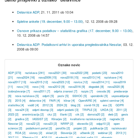
Delavnice ADP
,
21. 11. 2011 ob 10:04
Spletne ankete (19. december, 9.00 – 13.00)
,
12. 12. 2008 ob 09:28
Osnove prikaza podatkov – statistična grafika (17. december, 9.00 – 13.00)
,
10. 12. 2008 ob 14:57
Delavnica ADP: Podatkovni arhivi in uporaba pregledovalnika Nesstar
,
03. 12.
2008 ob 09:00
Oznake novic
ADP
[273]
raziskava
[241]
nova2021
[30]
nova2022
[29]
podatki
[23]
nova2010
[21]
nova2024
[16]
nova2009
[15]
nova2018
[15]
nova2013
[14]
raziskave
[14]
nova2017
[13]
nova2015
[12]
nova2023
[12]
novica
[12]
nova2014
[11]
nova2019
[11]
nova
[10]
novo
[10]
nova2012
[9]
nova2016
[9]
dogodek
[8]
nova2020
[8]
izobraževanje
[7]
nova2011
[7]
odprta znanost
[7]
razpis
[7]
cessda
[6]
predavanje
[6]
nova raziskava
[5]
odprti
[5]
poziv
[5]
SSHOC
[5]
uporabniki
[5]
usposabljanje
[5]
2015
[4]
delavnice
[4]
FAIR
[4]
klinar
[4]
OpenAIRE
[4]
spletni seminar
[4]
statistika
[4]
vodič
[4]
2012
[3]
2024
[3]
blog
[3]
covid-19
[3]
ess
[3]
GDPR
[3]
nova24
[3]
odprti dostop
[3]
odprti podatki
[3]
TRIPLE
[3]
UKDA
[3]
2011
[2]
2023
[2]
anonimizacija
[2]
ckz
[2]
članki
[2]
ctk
[2]
domsta20
[2]
dwb
[2]
gesis
[2]
gradiva
[2]
IASSIST
[2]
Klinarjev
[2]
kvalitativno raziskovanje
[2]
nagrada
[2]
Nesstar
[2]
nova22
[2]
nova23
[2]
NRRP
[2]
obvestilo
[2]
odpp10
[2]
open
science
[2]
podatkovni portal
[2]
poročilo
[2]
projekt
[2]
publikacije
[2]
raziskovalci
[2]
RDA
[2]
sistory
[2]
sklad
[2]
Slovenija
[2]
učbenik
[2]
webinar
[2]
2013
[1]
2017
[1]
20letnica
[1]
ADS
[1]
akademiki
[1]
akcijski načrt
[1]
altmetric