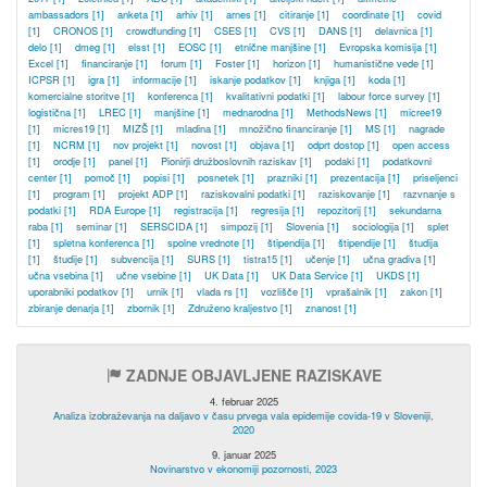
ambassadors
[1]
anketa
[1]
arhiv
[1]
arnes
[1]
citiranje
[1]
coordinate
[1]
covid
[1]
CRONOS
[1]
crowdfunding
[1]
CSES
[1]
CVS
[1]
DANS
[1]
delavnica
[1]
delo
[1]
dmeg
[1]
elsst
[1]
EOSC
[1]
etnične manjšine
[1]
Evropska komisija
[1]
Excel
[1]
financiranje
[1]
forum
[1]
Foster
[1]
horizon
[1]
humanistične vede
[1]
ICPSR
[1]
igra
[1]
informacije
[1]
iskanje podatkov
[1]
knjiga
[1]
koda
[1]
komercialne storitve
[1]
konferenca
[1]
kvalitativni podatki
[1]
labour force survey
[1]
logistična
[1]
LREC
[1]
manjšine
[1]
mednarodna
[1]
MethodsNews
[1]
micree19
[1]
micres19
[1]
MIZŠ
[1]
mladina
[1]
množično financiranje
[1]
MS
[1]
nagrade
[1]
NCRM
[1]
nov projekt
[1]
novost
[1]
objava
[1]
odprt dostop
[1]
open access
[1]
orodje
[1]
panel
[1]
Pionirji družboslovnih raziskav
[1]
podaki
[1]
podatkovni
center
[1]
pomoč
[1]
popisi
[1]
posnetek
[1]
prazniki
[1]
prezentacija
[1]
priseljenci
[1]
program
[1]
projekt ADP
[1]
raziskovalni podatki
[1]
raziskovanje
[1]
razvnanje s
podatki
[1]
RDA Europe
[1]
registracija
[1]
regresija
[1]
repozitorij
[1]
sekundarna
raba
[1]
seminar
[1]
SERSCIDA
[1]
simpozij
[1]
Slovenia
[1]
sociologija
[1]
splet
[1]
spletna konferenca
[1]
spolne vrednote
[1]
štipendija
[1]
štipendije
[1]
študija
[1]
študije
[1]
subvencija
[1]
SURS
[1]
tistra15
[1]
učenje
[1]
učna gradiva
[1]
učna vsebina
[1]
učne vsebine
[1]
UK Data
[1]
UK Data Service
[1]
UKDS
[1]
uporabniki podatkov
[1]
urnik
[1]
vlada rs
[1]
vozlišče
[1]
vprašalnik
[1]
zakon
[1]
zbiranje denarja
[1]
zbornik
[1]
Združeno kraljestvo
[1]
znanost
[1]
ZADNJE OBJAVLJENE RAZISKAVE
4. februar 2025
Analiza izobraževanja na daljavo v času prvega vala epidemije covida-19 v Sloveniji,
2020
9. januar 2025
Novinarstvo v ekonomiji pozornosti, 2023