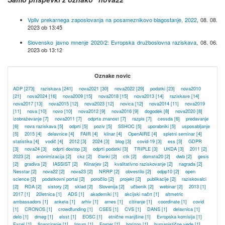
Vpliv prekarnega zaposlovanja na posameznikovo blagostanje, 2022
,
08. 08.
2023 ob 13:45
Slovensko javno mnenje 2020/2: Evropska družboslovna raziskava
,
08. 06.
2023 ob 13:12
Oznake novic
ADP
[273]
raziskava
[241]
nova2021
[30]
nova2022
[29]
podatki
[23]
nova2010
[21]
nova2024
[16]
nova2009
[15]
nova2018
[15]
nova2013
[14]
raziskave
[14]
nova2017
[13]
nova2015
[12]
nova2023
[12]
novica
[12]
nova2014
[11]
nova2019
[11]
nova
[10]
novo
[10]
nova2012
[9]
nova2016
[9]
dogodek
[8]
nova2020
[8]
izobraževanje
[7]
nova2011
[7]
odprta znanost
[7]
razpis
[7]
cessda
[6]
predavanje
[6]
nova raziskava
[5]
odprti
[5]
poziv
[5]
SSHOC
[5]
uporabniki
[5]
usposabljanje
[5]
2015
[4]
delavnice
[4]
FAIR
[4]
klinar
[4]
OpenAIRE
[4]
spletni seminar
[4]
statistika
[4]
vodič
[4]
2012
[3]
2024
[3]
blog
[3]
covid-19
[3]
ess
[3]
GDPR
[3]
nova24
[3]
odprti dostop
[3]
odprti podatki
[3]
TRIPLE
[3]
UKDA
[3]
2011
[2]
2023
[2]
anonimizacija
[2]
ckz
[2]
članki
[2]
ctk
[2]
domsta20
[2]
dwb
[2]
gesis
[2]
gradiva
[2]
IASSIST
[2]
Klinarjev
[2]
kvalitativno raziskovanje
[2]
nagrada
[2]
Nesstar
[2]
nova22
[2]
nova23
[2]
NRRP
[2]
obvestilo
[2]
odpp10
[2]
open
science
[2]
podatkovni portal
[2]
poročilo
[2]
projekt
[2]
publikacije
[2]
raziskovalci
[2]
RDA
[2]
sistory
[2]
sklad
[2]
Slovenija
[2]
učbenik
[2]
webinar
[2]
2013
[1]
2017
[1]
20letnica
[1]
ADS
[1]
akademiki
[1]
akcijski načrt
[1]
altmetric
ambassadors
[1]
anketa
[1]
arhiv
[1]
arnes
[1]
citiranje
[1]
coordinate
[1]
covid
[1]
CRONOS
[1]
crowdfunding
[1]
CSES
[1]
CVS
[1]
DANS
[1]
delavnica
[1]
delo
[1]
dmeg
[1]
elsst
[1]
EOSC
[1]
etnične manjšine
[1]
Evropska komisija
[1]
Excel
[1]
financiranje
[1]
forum
[1]
Foster
[1]
horizon
[1]
humanistične vede
[1]