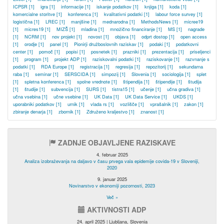
ICPSR
[1]
igra
[1]
informacije
[1]
iskanje podatkov
[1]
knjiga
[1]
koda
[1]
komercialne storitve
[1]
konferenca
[1]
kvalitativni podatki
[1]
labour force survey
[1]
logistična
[1]
LREC
[1]
manjšine
[1]
mednarodna
[1]
MethodsNews
[1]
micree19
[1]
micres19
[1]
MIZŠ
[1]
mladina
[1]
množično financiranje
[1]
MS
[1]
nagrade
[1]
NCRM
[1]
nov projekt
[1]
novost
[1]
objava
[1]
odprt dostop
[1]
open access
[1]
orodje
[1]
panel
[1]
Pionirji družboslovnih raziskav
[1]
podaki
[1]
podatkovni
center
[1]
pomoč
[1]
popisi
[1]
posnetek
[1]
prazniki
[1]
prezentacija
[1]
priseljenci
[1]
program
[1]
projekt ADP
[1]
raziskovalni podatki
[1]
raziskovanje
[1]
razvnanje s
podatki
[1]
RDA Europe
[1]
registracija
[1]
regresija
[1]
repozitorij
[1]
sekundarna
raba
[1]
seminar
[1]
SERSCIDA
[1]
simpozij
[1]
Slovenia
[1]
sociologija
[1]
splet
[1]
spletna konferenca
[1]
spolne vrednote
[1]
štipendija
[1]
štipendije
[1]
študija
[1]
študije
[1]
subvencija
[1]
SURS
[1]
tistra15
[1]
učenje
[1]
učna gradiva
[1]
učna vsebina
[1]
učne vsebine
[1]
UK Data
[1]
UK Data Service
[1]
UKDS
[1]
uporabniki podatkov
[1]
urnik
[1]
vlada rs
[1]
vozlišče
[1]
vprašalnik
[1]
zakon
[1]
zbiranje denarja
[1]
zbornik
[1]
Združeno kraljestvo
[1]
znanost
[1]
ZADNJE OBJAVLJENE RAZISKAVE
4. februar 2025
Analiza izobraževanja na daljavo v času prvega vala epidemije covida-19 v Sloveniji,
2020
9. januar 2025
Novinarstvo v ekonomiji pozornosti, 2023
Več »
AKTIVNOSTI ADP
24. april 2025 | Ljubljana, Slovenia