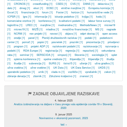
[1]
CRONOS
[1]
crowdfunding
[1]
CSES
[1]
CVS
[1]
DANS
[1]
delavnica
[1]
delo
[1]
dmeg
[1]
elsst
[1]
EOSC
[1]
etnične manjšine
[1]
Evropska komisija
[1]
Excel
[1]
financiranje
[1]
forum
[1]
Foster
[1]
horizon
[1]
humanistične vede
[1]
ICPSR
[1]
igra
[1]
informacije
[1]
iskanje podatkov
[1]
knjiga
[1]
koda
[1]
komercialne storitve
[1]
konferenca
[1]
kvalitativni podatki
[1]
labour force survey
[1]
logistična
[1]
LREC
[1]
manjšine
[1]
mednarodna
[1]
MethodsNews
[1]
micree19
[1]
micres19
[1]
MIZŠ
[1]
mladina
[1]
množično financiranje
[1]
MS
[1]
nagrade
[1]
NCRM
[1]
nov projekt
[1]
novost
[1]
objava
[1]
odprt dostop
[1]
open access
[1]
orodje
[1]
panel
[1]
Pionirji družboslovnih raziskav
[1]
podaki
[1]
podatkovni
center
[1]
pomoč
[1]
popisi
[1]
posnetek
[1]
prazniki
[1]
prezentacija
[1]
priseljenci
[1]
program
[1]
projekt ADP
[1]
raziskovalni podatki
[1]
raziskovanje
[1]
razvnanje s
podatki
[1]
RDA Europe
[1]
registracija
[1]
regresija
[1]
repozitorij
[1]
sekundarna
raba
[1]
seminar
[1]
SERSCIDA
[1]
simpozij
[1]
Slovenia
[1]
sociologija
[1]
splet
[1]
spletna konferenca
[1]
spolne vrednote
[1]
štipendija
[1]
štipendije
[1]
študija
[1]
študije
[1]
subvencija
[1]
SURS
[1]
tistra15
[1]
učenje
[1]
učna gradiva
[1]
učna vsebina
[1]
učne vsebine
[1]
UK Data
[1]
UK Data Service
[1]
UKDS
[1]
uporabniki podatkov
[1]
urnik
[1]
vlada rs
[1]
vozlišče
[1]
vprašalnik
[1]
zakon
[1]
zbiranje denarja
[1]
zbornik
[1]
Združeno kraljestvo
[1]
znanost
[1]
ZADNJE OBJAVLJENE RAZISKAVE
4. februar 2025
Analiza izobraževanja na daljavo v času prvega vala epidemije covida-19 v Sloveniji,
2020
9. januar 2025
Novinarstvo v ekonomiji pozornosti, 2023
Več »