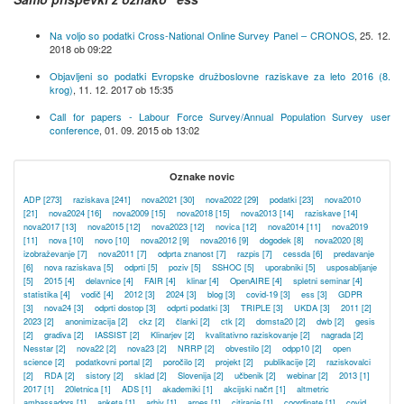
Na voljo so podatki Cross-National Online Survey Panel – CRONOS
,
25. 12.
2018 ob 09:22
Objavljeni so podatki Evropske družboslovne raziskave za leto 2016 (8.
krog)
,
11. 12. 2017 ob 15:35
Call for papers - Labour Force Survey/Annual Population Survey user
conference
,
01. 09. 2015 ob 13:02
Oznake novic
ADP
[273]
raziskava
[241]
nova2021
[30]
nova2022
[29]
podatki
[23]
nova2010
[21]
nova2024
[16]
nova2009
[15]
nova2018
[15]
nova2013
[14]
raziskave
[14]
nova2017
[13]
nova2015
[12]
nova2023
[12]
novica
[12]
nova2014
[11]
nova2019
[11]
nova
[10]
novo
[10]
nova2012
[9]
nova2016
[9]
dogodek
[8]
nova2020
[8]
izobraževanje
[7]
nova2011
[7]
odprta znanost
[7]
razpis
[7]
cessda
[6]
predavanje
[6]
nova raziskava
[5]
odprti
[5]
poziv
[5]
SSHOC
[5]
uporabniki
[5]
usposabljanje
[5]
2015
[4]
delavnice
[4]
FAIR
[4]
klinar
[4]
OpenAIRE
[4]
spletni seminar
[4]
statistika
[4]
vodič
[4]
2012
[3]
2024
[3]
blog
[3]
covid-19
[3]
ess
[3]
GDPR
[3]
nova24
[3]
odprti dostop
[3]
odprti podatki
[3]
TRIPLE
[3]
UKDA
[3]
2011
[2]
2023
[2]
anonimizacija
[2]
ckz
[2]
članki
[2]
ctk
[2]
domsta20
[2]
dwb
[2]
gesis
[2]
gradiva
[2]
IASSIST
[2]
Klinarjev
[2]
kvalitativno raziskovanje
[2]
nagrada
[2]
Nesstar
[2]
nova22
[2]
nova23
[2]
NRRP
[2]
obvestilo
[2]
odpp10
[2]
open
science
[2]
podatkovni portal
[2]
poročilo
[2]
projekt
[2]
publikacije
[2]
raziskovalci
[2]
RDA
[2]
sistory
[2]
sklad
[2]
Slovenija
[2]
učbenik
[2]
webinar
[2]
2013
[1]
2017
[1]
20letnica
[1]
ADS
[1]
akademiki
[1]
akcijski načrt
[1]
altmetric
ambassadors
[1]
anketa
[1]
arhiv
[1]
arnes
[1]
citiranje
[1]
coordinate
[1]
covid