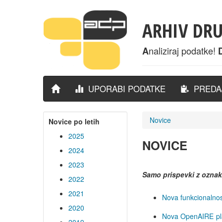
ARHIV DR
naliziraj podatke!
A
UPORABI PODATKE
PREDAJ
Novice
Novice po letih
2025
NOVICE
2024
2023
Samo prispevki z ozna
2022
2021
Nova funkcionalno
2020
Nova OpenAIRE plat