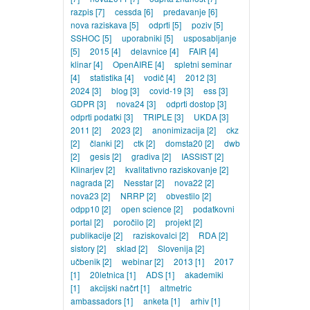
razpis
[7]
cessda
[6]
predavanje
[6]
nova raziskava
[5]
odprti
[5]
poziv
[5]
SSHOC
[5]
uporabniki
[5]
usposabljanje
[5]
2015
[4]
delavnice
[4]
FAIR
[4]
klinar
[4]
OpenAIRE
[4]
spletni seminar
[4]
statistika
[4]
vodič
[4]
2012
[3]
2024
[3]
blog
[3]
covid-19
[3]
ess
[3]
GDPR
[3]
nova24
[3]
odprti dostop
[3]
odprti podatki
[3]
TRIPLE
[3]
UKDA
[3]
2011
[2]
2023
[2]
anonimizacija
[2]
ckz
[2]
članki
[2]
ctk
[2]
domsta20
[2]
dwb
[2]
gesis
[2]
gradiva
[2]
IASSIST
[2]
Klinarjev
[2]
kvalitativno raziskovanje
[2]
nagrada
[2]
Nesstar
[2]
nova22
[2]
nova23
[2]
NRRP
[2]
obvestilo
[2]
odpp10
[2]
open science
[2]
podatkovni
portal
[2]
poročilo
[2]
projekt
[2]
publikacije
[2]
raziskovalci
[2]
RDA
[2]
sistory
[2]
sklad
[2]
Slovenija
[2]
učbenik
[2]
webinar
[2]
2013
[1]
2017
[1]
20letnica
[1]
ADS
[1]
akademiki
[1]
akcijski načrt
[1]
altmetric
ambassadors
[1]
anketa
[1]
arhiv
[1]