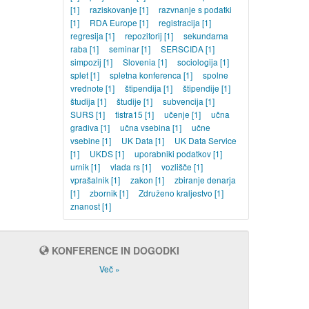
[1]
raziskovanje
[1]
razvnanje s podatki
[1]
RDA Europe
[1]
registracija
[1]
regresija
[1]
repozitorij
[1]
sekundarna
raba
[1]
seminar
[1]
SERSCIDA
[1]
simpozij
[1]
Slovenia
[1]
sociologija
[1]
splet
[1]
spletna konferenca
[1]
spolne
vrednote
[1]
štipendija
[1]
štipendije
[1]
študija
[1]
študije
[1]
subvencija
[1]
SURS
[1]
tistra15
[1]
učenje
[1]
učna
gradiva
[1]
učna vsebina
[1]
učne
vsebine
[1]
UK Data
[1]
UK Data Service
[1]
UKDS
[1]
uporabniki podatkov
[1]
urnik
[1]
vlada rs
[1]
vozlišče
[1]
vprašalnik
[1]
zakon
[1]
zbiranje denarja
[1]
zbornik
[1]
Združeno kraljestvo
[1]
znanost
[1]
KONFERENCE IN DOGODKI
Več »