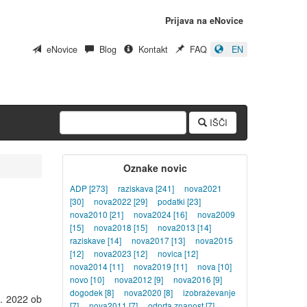
Prijava na eNovice
eNovice
Blog
Kontakt
FAQ
EN
IŠČI
Oznake novic
ADP
[273]
raziskava
[241]
nova2021
[30]
nova2022
[29]
podatki
[23]
nova2010
[21]
nova2024
[16]
nova2009
[15]
nova2018
[15]
nova2013
[14]
raziskave
[14]
nova2017
[13]
nova2015
[12]
nova2023
[12]
novica
[12]
nova2014
[11]
nova2019
[11]
nova
[10]
novo
[10]
nova2012
[9]
nova2016
[9]
dogodek
[8]
nova2020
[8]
izobraževanje
2. 2022 ob
[7]
nova2011
[7]
odprta znanost
[7]