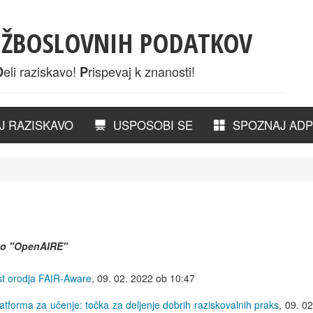
UŽBOSLOVNIH PODATKOV
eli raziskavo!
rispevaj k znanosti!
D
P
 RAZISKAVO
USPOSOBI SE
SPOZNAJ ADP
ko
"OpenAIRE"
st orodja FAIR-Aware
,
09. 02. 2022 ob 10:47
forma za učenje: točka za deljenje dobrih raziskovalnih praks
,
09. 0