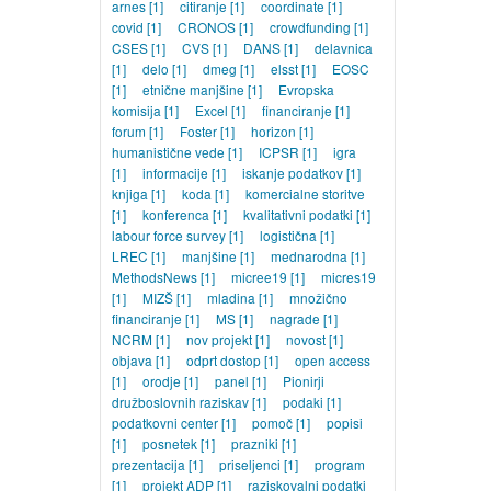
arnes
[1]
citiranje
[1]
coordinate
[1]
covid
[1]
CRONOS
[1]
crowdfunding
[1]
CSES
[1]
CVS
[1]
DANS
[1]
delavnica
[1]
delo
[1]
dmeg
[1]
elsst
[1]
EOSC
[1]
etnične manjšine
[1]
Evropska
komisija
[1]
Excel
[1]
financiranje
[1]
forum
[1]
Foster
[1]
horizon
[1]
humanistične vede
[1]
ICPSR
[1]
igra
[1]
informacije
[1]
iskanje podatkov
[1]
knjiga
[1]
koda
[1]
komercialne storitve
[1]
konferenca
[1]
kvalitativni podatki
[1]
labour force survey
[1]
logistična
[1]
LREC
[1]
manjšine
[1]
mednarodna
[1]
MethodsNews
[1]
micree19
[1]
micres19
[1]
MIZŠ
[1]
mladina
[1]
množično
financiranje
[1]
MS
[1]
nagrade
[1]
NCRM
[1]
nov projekt
[1]
novost
[1]
objava
[1]
odprt dostop
[1]
open access
[1]
orodje
[1]
panel
[1]
Pionirji
družboslovnih raziskav
[1]
podaki
[1]
podatkovni center
[1]
pomoč
[1]
popisi
[1]
posnetek
[1]
prazniki
[1]
prezentacija
[1]
priseljenci
[1]
program
[1]
projekt ADP
[1]
raziskovalni podatki