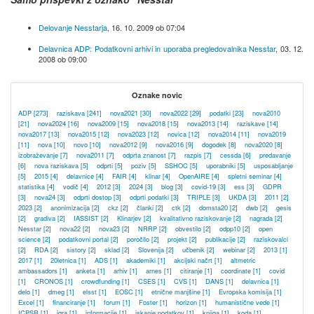
Delovanje Nesstarja
,
16. 10. 2009 ob 07:04
Delavnica ADP: Podatkovni arhivi in uporaba pregledovalnika Nesstar
,
03. 12.
2008 ob 09:00
Oznake novic
ADP
[273]
raziskava
[241]
nova2021
[30]
nova2022
[29]
podatki
[23]
nova2010
[21]
nova2024
[16]
nova2009
[15]
nova2018
[15]
nova2013
[14]
raziskave
[14]
nova2017
[13]
nova2015
[12]
nova2023
[12]
novica
[12]
nova2014
[11]
nova2019
[11]
nova
[10]
novo
[10]
nova2012
[9]
nova2016
[9]
dogodek
[8]
nova2020
[8]
izobraževanje
[7]
nova2011
[7]
odprta znanost
[7]
razpis
[7]
cessda
[6]
predavanje
[6]
nova raziskava
[5]
odprti
[5]
poziv
[5]
SSHOC
[5]
uporabniki
[5]
usposabljanje
[5]
2015
[4]
delavnice
[4]
FAIR
[4]
klinar
[4]
OpenAIRE
[4]
spletni seminar
[4]
statistika
[4]
vodič
[4]
2012
[3]
2024
[3]
blog
[3]
covid-19
[3]
ess
[3]
GDPR
[3]
nova24
[3]
odprti dostop
[3]
odprti podatki
[3]
TRIPLE
[3]
UKDA
[3]
2011
[2]
2023
[2]
anonimizacija
[2]
ckz
[2]
članki
[2]
ctk
[2]
domsta20
[2]
dwb
[2]
gesis
[2]
gradiva
[2]
IASSIST
[2]
Klinarjev
[2]
kvalitativno raziskovanje
[2]
nagrada
[2]
Nesstar
[2]
nova22
[2]
nova23
[2]
NRRP
[2]
obvestilo
[2]
odpp10
[2]
open
science
[2]
podatkovni portal
[2]
poročilo
[2]
projekt
[2]
publikacije
[2]
raziskovalci
[2]
RDA
[2]
sistory
[2]
sklad
[2]
Slovenija
[2]
učbenik
[2]
webinar
[2]
2013
[1]
2017
[1]
20letnica
[1]
ADS
[1]
akademiki
[1]
akcijski načrt
[1]
altmetric
ambassadors
[1]
anketa
[1]
arhiv
[1]
arnes
[1]
citiranje
[1]
coordinate
[1]
covid
[1]
CRONOS
[1]
crowdfunding
[1]
CSES
[1]
CVS
[1]
DANS
[1]
delavnica
[1]
delo
[1]
dmeg
[1]
elsst
[1]
EOSC
[1]
etnične manjšine
[1]
Evropska komisija
[1]
Excel
[1]
financiranje
[1]
forum
[1]
Foster
[1]
horizon
[1]
humanistične vede
[1]
ICPSR
[1]
igra
[1]
informacije
[1]
iskanje podatkov
[1]
knjiga
[1]
koda
[1]