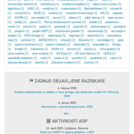
komercialne storitve
[1]
konferenca
[1]
kvalitativni podatki
[1]
labour force survey
[1]
logistična
[1]
LREC
[1]
manjšine
[1]
mednarodna
[1]
MethodsNews
[1]
micree19
[1]
micres19
[1]
MIZŠ
[1]
mladina
[1]
množično financiranje
[1]
MS
[1]
nagrade
[1]
NCRM
[1]
nov projekt
[1]
novost
[1]
objava
[1]
odprt dostop
[1]
open access
[1]
orodje
[1]
panel
[1]
Pionirji družboslovnih raziskav
[1]
podaki
[1]
podatkovni
center
[1]
pomoč
[1]
popisi
[1]
posnetek
[1]
prazniki
[1]
prezentacija
[1]
priseljenci
[1]
program
[1]
projekt ADP
[1]
raziskovalni podatki
[1]
raziskovanje
[1]
razvnanje s
podatki
[1]
RDA Europe
[1]
registracija
[1]
regresija
[1]
repozitorij
[1]
sekundarna
raba
[1]
seminar
[1]
SERSCIDA
[1]
simpozij
[1]
Slovenia
[1]
sociologija
[1]
splet
[1]
spletna konferenca
[1]
spolne vrednote
[1]
štipendija
[1]
štipendije
[1]
študija
[1]
študije
[1]
subvencija
[1]
SURS
[1]
tistra15
[1]
učenje
[1]
učna gradiva
[1]
učna vsebina
[1]
učne vsebine
[1]
UK Data
[1]
UK Data Service
[1]
UKDS
[1]
uporabniki podatkov
[1]
urnik
[1]
vlada rs
[1]
vozlišče
[1]
vprašalnik
[1]
zakon
[1]
zbiranje denarja
[1]
zbornik
[1]
Združeno kraljestvo
[1]
znanost
[1]
ZADNJE OBJAVLJENE RAZISKAVE
4. februar 2025
Analiza izobraževanja na daljavo v času prvega vala epidemije covida-19 v Sloveniji,
2020
9. januar 2025
Novinarstvo v ekonomiji pozornosti, 2023
Več »
AKTIVNOSTI ADP
24. april 2025 | Ljubljana, Slovenia
Delavnica NRRP in objava podatkov v ADP