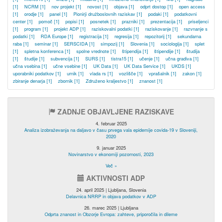
[1]
NCRM
[1]
nov projekt
[1]
novost
[1]
objava
[1]
odprt dostop
[1]
open access
[1]
orodje
[1]
panel
[1]
Pionirji družboslovnih raziskav
[1]
podaki
[1]
podatkovni
center
[1]
pomoč
[1]
popisi
[1]
posnetek
[1]
prazniki
[1]
prezentacija
[1]
priseljenci
[1]
program
[1]
projekt ADP
[1]
raziskovalni podatki
[1]
raziskovanje
[1]
razvnanje s
podatki
[1]
RDA Europe
[1]
registracija
[1]
regresija
[1]
repozitorij
[1]
sekundarna
raba
[1]
seminar
[1]
SERSCIDA
[1]
simpozij
[1]
Slovenia
[1]
sociologija
[1]
splet
[1]
spletna konferenca
[1]
spolne vrednote
[1]
štipendija
[1]
štipendije
[1]
študija
[1]
študije
[1]
subvencija
[1]
SURS
[1]
tistra15
[1]
učenje
[1]
učna gradiva
[1]
učna vsebina
[1]
učne vsebine
[1]
UK Data
[1]
UK Data Service
[1]
UKDS
[1]
uporabniki podatkov
[1]
urnik
[1]
vlada rs
[1]
vozlišče
[1]
vprašalnik
[1]
zakon
[1]
zbiranje denarja
[1]
zbornik
[1]
Združeno kraljestvo
[1]
znanost
[1]
ZADNJE OBJAVLJENE RAZISKAVE
4. februar 2025
Analiza izobraževanja na daljavo v času prvega vala epidemije covida-19 v Sloveniji,
2020
9. januar 2025
Novinarstvo v ekonomiji pozornosti, 2023
Več »
AKTIVNOSTI ADP
24. april 2025 | Ljubljana, Slovenia
Delavnica NRRP in objava podatkov v ADP
26. marec 2025 | Ljubljana
Odprta znanost in Obzorje Evropa: zahteve, priporočila in dileme