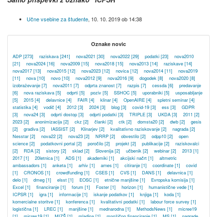
Učne vsebine za študente
,
10. 10. 2019 ob 14:38
Oznake novic
ADP
[273]
raziskava
[241]
nova2021
[30]
nova2022
[29]
podatki
[23]
nova2010
[21]
nova2024
[16]
nova2009
[15]
nova2018
[15]
nova2013
[14]
raziskave
[14]
nova2017
[13]
nova2015
[12]
nova2023
[12]
novica
[12]
nova2014
[11]
nova2019
[11]
nova
[10]
novo
[10]
nova2012
[9]
nova2016
[9]
dogodek
[8]
nova2020
[8]
izobraževanje
[7]
nova2011
[7]
odprta znanost
[7]
razpis
[7]
cessda
[6]
predavanje
[6]
nova raziskava
[5]
odprti
[5]
poziv
[5]
SSHOC
[5]
uporabniki
[5]
usposabljanje
[5]
2015
[4]
delavnice
[4]
FAIR
[4]
klinar
[4]
OpenAIRE
[4]
spletni seminar
[4]
statistika
[4]
vodič
[4]
2012
[3]
2024
[3]
blog
[3]
covid-19
[3]
ess
[3]
GDPR
[3]
nova24
[3]
odprti dostop
[3]
odprti podatki
[3]
TRIPLE
[3]
UKDA
[3]
2011
[2]
2023
[2]
anonimizacija
[2]
ckz
[2]
članki
[2]
ctk
[2]
domsta20
[2]
dwb
[2]
gesis
[2]
gradiva
[2]
IASSIST
[2]
Klinarjev
[2]
kvalitativno raziskovanje
[2]
nagrada
[2]
Nesstar
[2]
nova22
[2]
nova23
[2]
NRRP
[2]
obvestilo
[2]
odpp10
[2]
open
science
[2]
podatkovni portal
[2]
poročilo
[2]
projekt
[2]
publikacije
[2]
raziskovalci
[2]
RDA
[2]
sistory
[2]
sklad
[2]
Slovenija
[2]
učbenik
[2]
webinar
[2]
2013
[1]
2017
[1]
20letnica
[1]
ADS
[1]
akademiki
[1]
akcijski načrt
[1]
altmetric
ambassadors
[1]
anketa
[1]
arhiv
[1]
arnes
[1]
citiranje
[1]
coordinate
[1]
covid
[1]
CRONOS
[1]
crowdfunding
[1]
CSES
[1]
CVS
[1]
DANS
[1]
delavnica
[1]
delo
[1]
dmeg
[1]
elsst
[1]
EOSC
[1]
etnične manjšine
[1]
Evropska komisija
[1]
Excel
[1]
financiranje
[1]
forum
[1]
Foster
[1]
horizon
[1]
humanistične vede
[1]
ICPSR
[1]
igra
[1]
informacije
[1]
iskanje podatkov
[1]
knjiga
[1]
koda
[1]
komercialne storitve
[1]
konferenca
[1]
kvalitativni podatki
[1]
labour force survey
[1]
logistična
[1]
LREC
[1]
manjšine
[1]
mednarodna
[1]
MethodsNews
[1]
micree19
[1]
micres19
[1]
MIZŠ
[1]
mladina
[1]
množično financiranje
[1]
MS
[1]
nagrade