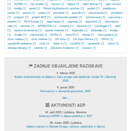
[1]
NCRM
[1]
nov projekt
[1]
novost
[1]
objava
[1]
odprt dostop
[1]
open access
[1]
orodje
[1]
panel
[1]
Pionirji družboslovnih raziskav
[1]
podaki
[1]
podatkovni
center
[1]
pomoč
[1]
popisi
[1]
posnetek
[1]
prazniki
[1]
prezentacija
[1]
priseljenci
[1]
program
[1]
projekt ADP
[1]
raziskovalni podatki
[1]
raziskovanje
[1]
razvnanje s
podatki
[1]
RDA Europe
[1]
registracija
[1]
regresija
[1]
repozitorij
[1]
sekundarna
raba
[1]
seminar
[1]
SERSCIDA
[1]
simpozij
[1]
Slovenia
[1]
sociologija
[1]
splet
[1]
spletna konferenca
[1]
spolne vrednote
[1]
štipendija
[1]
štipendije
[1]
študija
[1]
študije
[1]
subvencija
[1]
SURS
[1]
tistra15
[1]
učenje
[1]
učna gradiva
[1]
učna vsebina
[1]
učne vsebine
[1]
UK Data
[1]
UK Data Service
[1]
UKDS
[1]
uporabniki podatkov
[1]
urnik
[1]
vlada rs
[1]
vozlišče
[1]
vprašalnik
[1]
zakon
[1]
zbiranje denarja
[1]
zbornik
[1]
Združeno kraljestvo
[1]
znanost
[1]
ZADNJE OBJAVLJENE RAZISKAVE
4. februar 2025
Analiza izobraževanja na daljavo v času prvega vala epidemije covida-19 v Sloveniji,
2020
9. januar 2025
Novinarstvo v ekonomiji pozornosti, 2023
Več »
AKTIVNOSTI ADP
24. april 2025 | Ljubljana, Slovenia
Delavnica NRRP in objava podatkov v ADP
26. marec 2025 | Ljubljana
Odprta znanost in Obzorje Evropa: zahteve, priporočila in dileme