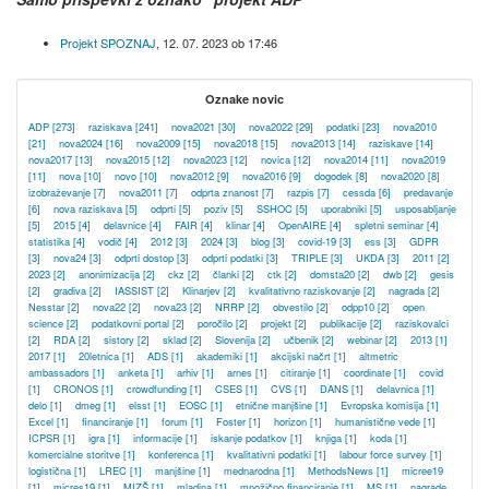
Projekt SPOZNAJ
,
12. 07. 2023 ob 17:46
Oznake novic
ADP
[273]
raziskava
[241]
nova2021
[30]
nova2022
[29]
podatki
[23]
nova2010
[21]
nova2024
[16]
nova2009
[15]
nova2018
[15]
nova2013
[14]
raziskave
[14]
nova2017
[13]
nova2015
[12]
nova2023
[12]
novica
[12]
nova2014
[11]
nova2019
[11]
nova
[10]
novo
[10]
nova2012
[9]
nova2016
[9]
dogodek
[8]
nova2020
[8]
izobraževanje
[7]
nova2011
[7]
odprta znanost
[7]
razpis
[7]
cessda
[6]
predavanje
[6]
nova raziskava
[5]
odprti
[5]
poziv
[5]
SSHOC
[5]
uporabniki
[5]
usposabljanje
[5]
2015
[4]
delavnice
[4]
FAIR
[4]
klinar
[4]
OpenAIRE
[4]
spletni seminar
[4]
statistika
[4]
vodič
[4]
2012
[3]
2024
[3]
blog
[3]
covid-19
[3]
ess
[3]
GDPR
[3]
nova24
[3]
odprti dostop
[3]
odprti podatki
[3]
TRIPLE
[3]
UKDA
[3]
2011
[2]
2023
[2]
anonimizacija
[2]
ckz
[2]
članki
[2]
ctk
[2]
domsta20
[2]
dwb
[2]
gesis
[2]
gradiva
[2]
IASSIST
[2]
Klinarjev
[2]
kvalitativno raziskovanje
[2]
nagrada
[2]
Nesstar
[2]
nova22
[2]
nova23
[2]
NRRP
[2]
obvestilo
[2]
odpp10
[2]
open
science
[2]
podatkovni portal
[2]
poročilo
[2]
projekt
[2]
publikacije
[2]
raziskovalci
[2]
RDA
[2]
sistory
[2]
sklad
[2]
Slovenija
[2]
učbenik
[2]
webinar
[2]
2013
[1]
2017
[1]
20letnica
[1]
ADS
[1]
akademiki
[1]
akcijski načrt
[1]
altmetric
ambassadors
[1]
anketa
[1]
arhiv
[1]
arnes
[1]
citiranje
[1]
coordinate
[1]
covid
[1]
CRONOS
[1]
crowdfunding
[1]
CSES
[1]
CVS
[1]
DANS
[1]
delavnica
[1]
delo
[1]
dmeg
[1]
elsst
[1]
EOSC
[1]
etnične manjšine
[1]
Evropska komisija
[1]
Excel
[1]
financiranje
[1]
forum
[1]
Foster
[1]
horizon
[1]
humanistične vede
[1]
ICPSR
[1]
igra
[1]
informacije
[1]
iskanje podatkov
[1]
knjiga
[1]
koda
[1]
komercialne storitve
[1]
konferenca
[1]
kvalitativni podatki
[1]
labour force survey
[1]
logistična
[1]
LREC
[1]
manjšine
[1]
mednarodna
[1]
MethodsNews
[1]
micree19
[1]
micres19
[1]
MIZŠ
[1]
mladina
[1]
množično financiranje
[1]
MS
[1]
nagrade