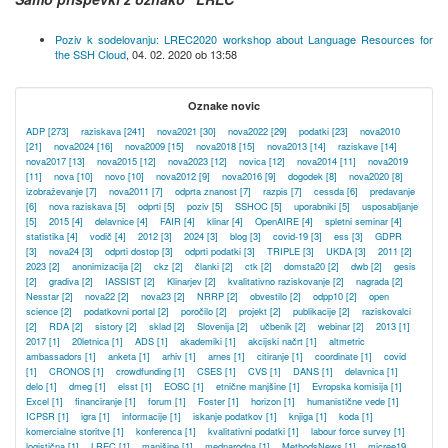
Poziv k sodelovanju: LREC2020 workshop about Language Resources for
the SSH Cloud
,
04. 02. 2020 ob 13:58
Oznake novic
ADP
[273]
raziskava
[241]
nova2021
[30]
nova2022
[29]
podatki
[23]
nova2010
[21]
nova2024
[16]
nova2009
[15]
nova2018
[15]
nova2013
[14]
raziskave
[14]
nova2017
[13]
nova2015
[12]
nova2023
[12]
novica
[12]
nova2014
[11]
nova2019
[11]
nova
[10]
novo
[10]
nova2012
[9]
nova2016
[9]
dogodek
[8]
nova2020
[8]
izobraževanje
[7]
nova2011
[7]
odprta znanost
[7]
razpis
[7]
cessda
[6]
predavanje
[6]
nova raziskava
[5]
odprti
[5]
poziv
[5]
SSHOC
[5]
uporabniki
[5]
usposabljanje
[5]
2015
[4]
delavnice
[4]
FAIR
[4]
klinar
[4]
OpenAIRE
[4]
spletni seminar
[4]
statistika
[4]
vodič
[4]
2012
[3]
2024
[3]
blog
[3]
covid-19
[3]
ess
[3]
GDPR
[3]
nova24
[3]
odprti dostop
[3]
odprti podatki
[3]
TRIPLE
[3]
UKDA
[3]
2011
[2]
2023
[2]
anonimizacija
[2]
ckz
[2]
članki
[2]
ctk
[2]
domsta20
[2]
dwb
[2]
gesis
[2]
gradiva
[2]
IASSIST
[2]
Klinarjev
[2]
kvalitativno raziskovanje
[2]
nagrada
[2]
Nesstar
[2]
nova22
[2]
nova23
[2]
NRRP
[2]
obvestilo
[2]
odpp10
[2]
open
science
[2]
podatkovni portal
[2]
poročilo
[2]
projekt
[2]
publikacije
[2]
raziskovalci
[2]
RDA
[2]
sistory
[2]
sklad
[2]
Slovenija
[2]
učbenik
[2]
webinar
[2]
2013
[1]
2017
[1]
20letnica
[1]
ADS
[1]
akademiki
[1]
akcijski načrt
[1]
altmetric
ambassadors
[1]
anketa
[1]
arhiv
[1]
arnes
[1]
citiranje
[1]
coordinate
[1]
covid
[1]
CRONOS
[1]
crowdfunding
[1]
CSES
[1]
CVS
[1]
DANS
[1]
delavnica
[1]
delo
[1]
dmeg
[1]
elsst
[1]
EOSC
[1]
etnične manjšine
[1]
Evropska komisija
[1]
Excel
[1]
financiranje
[1]
forum
[1]
Foster
[1]
horizon
[1]
humanistične vede
[1]
ICPSR
[1]
igra
[1]
informacije
[1]
iskanje podatkov
[1]
knjiga
[1]
koda
[1]
komercialne storitve
[1]
konferenca
[1]
kvalitativni podatki
[1]
labour force survey
[1]
logistična
[1]
LREC
[1]
manjšine
[1]
mednarodna
[1]
MethodsNews
[1]
micree19