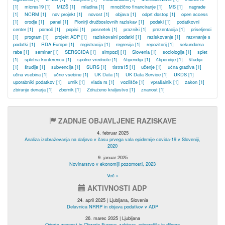
[1]
micres19
[1]
MIZŠ
[1]
mladina
[1]
množično financiranje
[1]
MS
[1]
nagrade
[1]
NCRM
[1]
nov projekt
[1]
novost
[1]
objava
[1]
odprt dostop
[1]
open access
[1]
orodje
[1]
panel
[1]
Pionirji družboslovnih raziskav
[1]
podaki
[1]
podatkovni
center
[1]
pomoč
[1]
popisi
[1]
posnetek
[1]
prazniki
[1]
prezentacija
[1]
priseljenci
[1]
program
[1]
projekt ADP
[1]
raziskovalni podatki
[1]
raziskovanje
[1]
razvnanje s
podatki
[1]
RDA Europe
[1]
registracija
[1]
regresija
[1]
repozitorij
[1]
sekundarna
raba
[1]
seminar
[1]
SERSCIDA
[1]
simpozij
[1]
Slovenia
[1]
sociologija
[1]
splet
[1]
spletna konferenca
[1]
spolne vrednote
[1]
štipendija
[1]
štipendije
[1]
študija
[1]
študije
[1]
subvencija
[1]
SURS
[1]
tistra15
[1]
učenje
[1]
učna gradiva
[1]
učna vsebina
[1]
učne vsebine
[1]
UK Data
[1]
UK Data Service
[1]
UKDS
[1]
uporabniki podatkov
[1]
urnik
[1]
vlada rs
[1]
vozlišče
[1]
vprašalnik
[1]
zakon
[1]
zbiranje denarja
[1]
zbornik
[1]
Združeno kraljestvo
[1]
znanost
[1]
ZADNJE OBJAVLJENE RAZISKAVE
4. februar 2025
Analiza izobraževanja na daljavo v času prvega vala epidemije covida-19 v Sloveniji,
2020
9. januar 2025
Novinarstvo v ekonomiji pozornosti, 2023
Več »
AKTIVNOSTI ADP
24. april 2025 | Ljubljana, Slovenia
Delavnica NRRP in objava podatkov v ADP
26. marec 2025 | Ljubljana
Odprta znanost in Obzorje Evropa: zahteve, priporočila in dileme