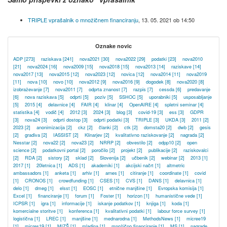
TRIPLE vprašalnik o množičnem financiranju
,
13. 05. 2021 ob 14:50
Oznake novic
ADP
[273]
raziskava
[241]
nova2021
[30]
nova2022
[29]
podatki
[23]
nova2010
[21]
nova2024
[16]
nova2009
[15]
nova2018
[15]
nova2013
[14]
raziskave
[14]
nova2017
[13]
nova2015
[12]
nova2023
[12]
novica
[12]
nova2014
[11]
nova2019
[11]
nova
[10]
novo
[10]
nova2012
[9]
nova2016
[9]
dogodek
[8]
nova2020
[8]
izobraževanje
[7]
nova2011
[7]
odprta znanost
[7]
razpis
[7]
cessda
[6]
predavanje
[6]
nova raziskava
[5]
odprti
[5]
poziv
[5]
SSHOC
[5]
uporabniki
[5]
usposabljanje
[5]
2015
[4]
delavnice
[4]
FAIR
[4]
klinar
[4]
OpenAIRE
[4]
spletni seminar
[4]
statistika
[4]
vodič
[4]
2012
[3]
2024
[3]
blog
[3]
covid-19
[3]
ess
[3]
GDPR
[3]
nova24
[3]
odprti dostop
[3]
odprti podatki
[3]
TRIPLE
[3]
UKDA
[3]
2011
[2]
2023
[2]
anonimizacija
[2]
ckz
[2]
članki
[2]
ctk
[2]
domsta20
[2]
dwb
[2]
gesis
[2]
gradiva
[2]
IASSIST
[2]
Klinarjev
[2]
kvalitativno raziskovanje
[2]
nagrada
[2]
Nesstar
[2]
nova22
[2]
nova23
[2]
NRRP
[2]
obvestilo
[2]
odpp10
[2]
open
science
[2]
podatkovni portal
[2]
poročilo
[2]
projekt
[2]
publikacije
[2]
raziskovalci
[2]
RDA
[2]
sistory
[2]
sklad
[2]
Slovenija
[2]
učbenik
[2]
webinar
[2]
2013
[1]
2017
[1]
20letnica
[1]
ADS
[1]
akademiki
[1]
akcijski načrt
[1]
altmetric
ambassadors
[1]
anketa
[1]
arhiv
[1]
arnes
[1]
citiranje
[1]
coordinate
[1]
covid
[1]
CRONOS
[1]
crowdfunding
[1]
CSES
[1]
CVS
[1]
DANS
[1]
delavnica
[1]
delo
[1]
dmeg
[1]
elsst
[1]
EOSC
[1]
etnične manjšine
[1]
Evropska komisija
[1]
Excel
[1]
financiranje
[1]
forum
[1]
Foster
[1]
horizon
[1]
humanistične vede
[1]
ICPSR
[1]
igra
[1]
informacije
[1]
iskanje podatkov
[1]
knjiga
[1]
koda
[1]
komercialne storitve
[1]
konferenca
[1]
kvalitativni podatki
[1]
labour force survey
[1]
logistična
[1]
LREC
[1]
manjšine
[1]
mednarodna
[1]
MethodsNews
[1]
micree19
[1]
micres19
[1]
MIZŠ
[1]
mladina
[1]
množično financiranje
[1]
MS
[1]
nagrade