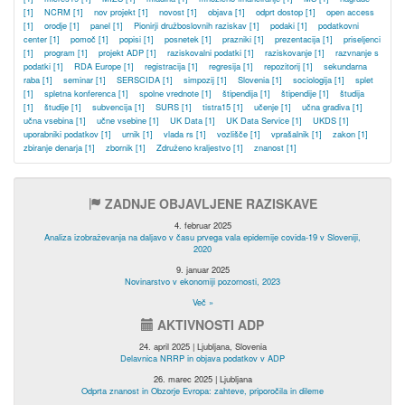
[1]
NCRM
[1]
nov projekt
[1]
novost
[1]
objava
[1]
odprt dostop
[1]
open access
[1]
orodje
[1]
panel
[1]
Pionirji družboslovnih raziskav
[1]
podaki
[1]
podatkovni
center
[1]
pomoč
[1]
popisi
[1]
posnetek
[1]
prazniki
[1]
prezentacija
[1]
priseljenci
[1]
program
[1]
projekt ADP
[1]
raziskovalni podatki
[1]
raziskovanje
[1]
razvnanje s
podatki
[1]
RDA Europe
[1]
registracija
[1]
regresija
[1]
repozitorij
[1]
sekundarna
raba
[1]
seminar
[1]
SERSCIDA
[1]
simpozij
[1]
Slovenia
[1]
sociologija
[1]
splet
[1]
spletna konferenca
[1]
spolne vrednote
[1]
štipendija
[1]
štipendije
[1]
študija
[1]
študije
[1]
subvencija
[1]
SURS
[1]
tistra15
[1]
učenje
[1]
učna gradiva
[1]
učna vsebina
[1]
učne vsebine
[1]
UK Data
[1]
UK Data Service
[1]
UKDS
[1]
uporabniki podatkov
[1]
urnik
[1]
vlada rs
[1]
vozlišče
[1]
vprašalnik
[1]
zakon
[1]
zbiranje denarja
[1]
zbornik
[1]
Združeno kraljestvo
[1]
znanost
[1]
ZADNJE OBJAVLJENE RAZISKAVE
4. februar 2025
Analiza izobraževanja na daljavo v času prvega vala epidemije covida-19 v Sloveniji,
2020
9. januar 2025
Novinarstvo v ekonomiji pozornosti, 2023
Več »
AKTIVNOSTI ADP
24. april 2025 | Ljubljana, Slovenia
Delavnica NRRP in objava podatkov v ADP
26. marec 2025 | Ljubljana
Odprta znanost in Obzorje Evropa: zahteve, priporočila in dileme