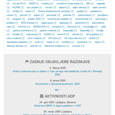
[1]
micres19
[1]
MIZŠ
[1]
mladina
[1]
množično financiranje
[1]
MS
[1]
nagrade
[1]
NCRM
[1]
nov projekt
[1]
novost
[1]
objava
[1]
odprt dostop
[1]
open access
[1]
orodje
[1]
panel
[1]
Pionirji družboslovnih raziskav
[1]
podaki
[1]
podatkovni
center
[1]
pomoč
[1]
popisi
[1]
posnetek
[1]
prazniki
[1]
prezentacija
[1]
priseljenci
[1]
program
[1]
projekt ADP
[1]
raziskovalni podatki
[1]
raziskovanje
[1]
razvnanje s
podatki
[1]
RDA Europe
[1]
registracija
[1]
regresija
[1]
repozitorij
[1]
sekundarna
raba
[1]
seminar
[1]
SERSCIDA
[1]
simpozij
[1]
Slovenia
[1]
sociologija
[1]
splet
[1]
spletna konferenca
[1]
spolne vrednote
[1]
štipendija
[1]
štipendije
[1]
študija
[1]
študije
[1]
subvencija
[1]
SURS
[1]
tistra15
[1]
učenje
[1]
učna gradiva
[1]
učna vsebina
[1]
učne vsebine
[1]
UK Data
[1]
UK Data Service
[1]
UKDS
[1]
uporabniki podatkov
[1]
urnik
[1]
vlada rs
[1]
vozlišče
[1]
vprašalnik
[1]
zakon
[1]
zbiranje denarja
[1]
zbornik
[1]
Združeno kraljestvo
[1]
znanost
[1]
ZADNJE OBJAVLJENE RAZISKAVE
4. februar 2025
Analiza izobraževanja na daljavo v času prvega vala epidemije covida-19 v Sloveniji,
2020
9. januar 2025
Novinarstvo v ekonomiji pozornosti, 2023
Več »
AKTIVNOSTI ADP
24. april 2025 | Ljubljana, Slovenia
Delavnica NRRP in objava podatkov v ADP
26. marec 2025 | Ljubljana
Odprta znanost in Obzorje Evropa: zahteve, priporočila in dileme