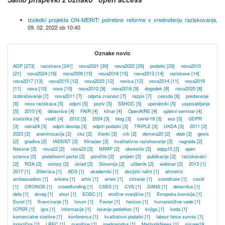
Izsledki projekta ON-MERIT: potrebne reforme v vrednotenju raziskovanja
,
09. 02. 2022 ob 10:40
Oznake novic
ADP
[273]
raziskava
[241]
nova2021
[30]
nova2022
[29]
podatki
[23]
nova2010
[21]
nova2024
[16]
nova2009
[15]
nova2018
[15]
nova2013
[14]
raziskave
[14]
nova2017
[13]
nova2015
[12]
nova2023
[12]
novica
[12]
nova2014
[11]
nova2019
[11]
nova
[10]
novo
[10]
nova2012
[9]
nova2016
[9]
dogodek
[8]
nova2020
[8]
izobraževanje
[7]
nova2011
[7]
odprta znanost
[7]
razpis
[7]
cessda
[6]
predavanje
[6]
nova raziskava
[5]
odprti
[5]
poziv
[5]
SSHOC
[5]
uporabniki
[5]
usposabljanje
[5]
2015
[4]
delavnice
[4]
FAIR
[4]
klinar
[4]
OpenAIRE
[4]
spletni seminar
[4]
statistika
[4]
vodič
[4]
2012
[3]
2024
[3]
blog
[3]
covid-19
[3]
ess
[3]
GDPR
[3]
nova24
[3]
odprti dostop
[3]
odprti podatki
[3]
TRIPLE
[3]
UKDA
[3]
2011
[2]
2023
[2]
anonimizacija
[2]
ckz
[2]
članki
[2]
ctk
[2]
domsta20
[2]
dwb
[2]
gesis
[2]
gradiva
[2]
IASSIST
[2]
Klinarjev
[2]
kvalitativno raziskovanje
[2]
nagrada
[2]
Nesstar
[2]
nova22
[2]
nova23
[2]
NRRP
[2]
obvestilo
[2]
odpp10
[2]
open
science
[2]
podatkovni portal
[2]
poročilo
[2]
projekt
[2]
publikacije
[2]
raziskovalci
[2]
RDA
[2]
sistory
[2]
sklad
[2]
Slovenija
[2]
učbenik
[2]
webinar
[2]
2013
[1]
2017
[1]
20letnica
[1]
ADS
[1]
akademiki
[1]
akcijski načrt
[1]
altmetric
ambassadors
[1]
anketa
[1]
arhiv
[1]
arnes
[1]
citiranje
[1]
coordinate
[1]
covid
[1]
CRONOS
[1]
crowdfunding
[1]
CSES
[1]
CVS
[1]
DANS
[1]
delavnica
[1]
delo
[1]
dmeg
[1]
elsst
[1]
EOSC
[1]
etnične manjšine
[1]
Evropska komisija
[1]
Excel
[1]
financiranje
[1]
forum
[1]
Foster
[1]
horizon
[1]
humanistične vede
[1]
ICPSR
[1]
igra
[1]
informacije
[1]
iskanje podatkov
[1]
knjiga
[1]
koda
[1]
komercialne storitve
[1]
konferenca
[1]
kvalitativni podatki
[1]
labour force survey
[1]
logistična
[1]
LREC
[1]
manjšine
[1]
mednarodna
[1]
MethodsNews
[1]
micree19