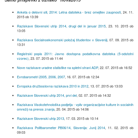
Anketa o delovni sili, 2014: Letna datoteka - brez omejitev zaupnosti
,
24. 11.
2015 ob 13:39
Raziskave Slovenski utrip 2014, drugi del in januar 2015
,
23. 10. 2015 ob
13:05
Raziskava Socialnoekonomski položaj študentov v Sloveniji
,
07. 09. 2015 ob
13:31
Registrski popis 2011: Javno dostopna podatkovna datoteka (5-odstotni
vzorec)
,
23. 07. 2015 ob 11:44
Nove raziskave uradne statistike na spletni strani ADP
,
22. 07. 2015 ob 16:52
Evrobarometri 2005, 2006, 2007
,
16. 07. 2015 ob 12:34
Evropska družboslovna raziskava 2010 in 2012
,
13. 07. 2015 ob 13:03
Raziskave Slovenski utrip 2014, prvi del
,
02. 07. 2015 ob 14:32
Raziskava Visokotehnološka podjetja - vpliv organizacijske kulture in socialnih
omrežij na prenos znanja
,
20. 04. 2015 ob 14:06
Raziskave Slovenski utrip 2013
,
17. 03. 2015 ob 10:14
Raziskava Politbarometer PB06/14, Slovenija: Junij 2014
,
11. 02. 2015 ob
09:03