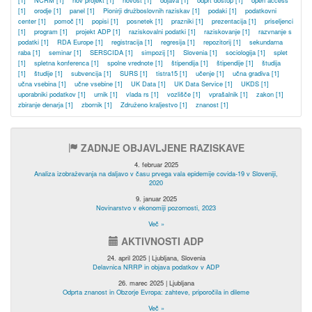
[1]
NCRM
[1]
nov projekt
[1]
novost
[1]
objava
[1]
odprt dostop
[1]
open access
[1]
orodje
[1]
panel
[1]
Pionirji družboslovnih raziskav
[1]
podaki
[1]
podatkovni
center
[1]
pomoč
[1]
popisi
[1]
posnetek
[1]
prazniki
[1]
prezentacija
[1]
priseljenci
[1]
program
[1]
projekt ADP
[1]
raziskovalni podatki
[1]
raziskovanje
[1]
razvnanje s
podatki
[1]
RDA Europe
[1]
registracija
[1]
regresija
[1]
repozitorij
[1]
sekundarna
raba
[1]
seminar
[1]
SERSCIDA
[1]
simpozij
[1]
Slovenia
[1]
sociologija
[1]
splet
[1]
spletna konferenca
[1]
spolne vrednote
[1]
štipendija
[1]
štipendije
[1]
študija
[1]
študije
[1]
subvencija
[1]
SURS
[1]
tistra15
[1]
učenje
[1]
učna gradiva
[1]
učna vsebina
[1]
učne vsebine
[1]
UK Data
[1]
UK Data Service
[1]
UKDS
[1]
uporabniki podatkov
[1]
urnik
[1]
vlada rs
[1]
vozlišče
[1]
vprašalnik
[1]
zakon
[1]
zbiranje denarja
[1]
zbornik
[1]
Združeno kraljestvo
[1]
znanost
[1]
ZADNJE OBJAVLJENE RAZISKAVE
4. februar 2025
Analiza izobraževanja na daljavo v času prvega vala epidemije covida-19 v Sloveniji,
2020
9. januar 2025
Novinarstvo v ekonomiji pozornosti, 2023
Več »
AKTIVNOSTI ADP
24. april 2025 | Ljubljana, Slovenia
Delavnica NRRP in objava podatkov v ADP
26. marec 2025 | Ljubljana
Odprta znanost in Obzorje Evropa: zahteve, priporočila in dileme
Več »