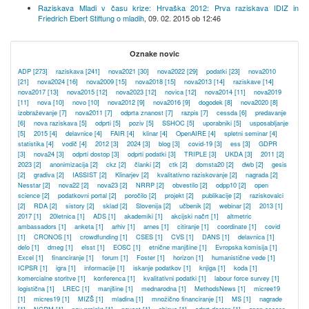
Raziskava Mladi v času krize: Hrvaška 2012: Prva raziskava IDIZ in
Friedrich Ebert Stiftung o mladih
,
09. 02. 2015 ob 12:46
Oznake novic
ADP
[273]
raziskava
[241]
nova2021
[30]
nova2022
[29]
podatki
[23]
nova2010
[21]
nova2024
[16]
nova2009
[15]
nova2018
[15]
nova2013
[14]
raziskave
[14]
nova2017
[13]
nova2015
[12]
nova2023
[12]
novica
[12]
nova2014
[11]
nova2019
[11]
nova
[10]
novo
[10]
nova2012
[9]
nova2016
[9]
dogodek
[8]
nova2020
[8]
izobraževanje
[7]
nova2011
[7]
odprta znanost
[7]
razpis
[7]
cessda
[6]
predavanje
[6]
nova raziskava
[5]
odprti
[5]
poziv
[5]
SSHOC
[5]
uporabniki
[5]
usposabljanje
[5]
2015
[4]
delavnice
[4]
FAIR
[4]
klinar
[4]
OpenAIRE
[4]
spletni seminar
[4]
statistika
[4]
vodič
[4]
2012
[3]
2024
[3]
blog
[3]
covid-19
[3]
ess
[3]
GDPR
[3]
nova24
[3]
odprti dostop
[3]
odprti podatki
[3]
TRIPLE
[3]
UKDA
[3]
2011
[2]
2023
[2]
anonimizacija
[2]
ckz
[2]
članki
[2]
ctk
[2]
domsta20
[2]
dwb
[2]
gesis
[2]
gradiva
[2]
IASSIST
[2]
Klinarjev
[2]
kvalitativno raziskovanje
[2]
nagrada
[2]
Nesstar
[2]
nova22
[2]
nova23
[2]
NRRP
[2]
obvestilo
[2]
odpp10
[2]
open
science
[2]
podatkovni portal
[2]
poročilo
[2]
projekt
[2]
publikacije
[2]
raziskovalci
[2]
RDA
[2]
sistory
[2]
sklad
[2]
Slovenija
[2]
učbenik
[2]
webinar
[2]
2013
[1]
2017
[1]
20letnica
[1]
ADS
[1]
akademiki
[1]
akcijski načrt
[1]
altmetric
ambassadors
[1]
anketa
[1]
arhiv
[1]
arnes
[1]
citiranje
[1]
coordinate
[1]
covid
[1]
CRONOS
[1]
crowdfunding
[1]
CSES
[1]
CVS
[1]
DANS
[1]
delavnica
[1]
delo
[1]
dmeg
[1]
elsst
[1]
EOSC
[1]
etnične manjšine
[1]
Evropska komisija
[1]
Excel
[1]
financiranje
[1]
forum
[1]
Foster
[1]
horizon
[1]
humanistične vede
[1]
ICPSR
[1]
igra
[1]
informacije
[1]
iskanje podatkov
[1]
knjiga
[1]
koda
[1]
komercialne storitve
[1]
konferenca
[1]
kvalitativni podatki
[1]
labour force survey
[1]
logistična
[1]
LREC
[1]
manjšine
[1]
mednarodna
[1]
MethodsNews
[1]
micree19
[1]
micres19
[1]
MIZŠ
[1]
mladina
[1]
množično financiranje
[1]
MS
[1]
nagrade